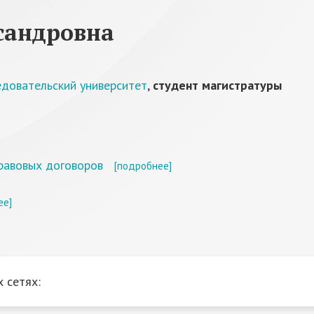
сандровна
едовательский университет
,
студент магистратуры
равовых договоров
[подробнее]
ее]
 сетях: