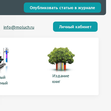
Опубликовать статью в журнале
Личный кабинет
info@moluch.ru
Издание
ый
книг
еный