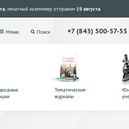
ста
, печатный экземпляр отправим
19 августа
.
+7 (843) 500-57-53
Меню
Поиск
ародные
Тематические
Юн
нции
журналы
уч