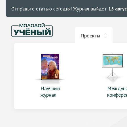
Отправьте статью сегодня!
Журнал выйдет
15 авгу
Проекты
Научный
Междун
журнал
конфере