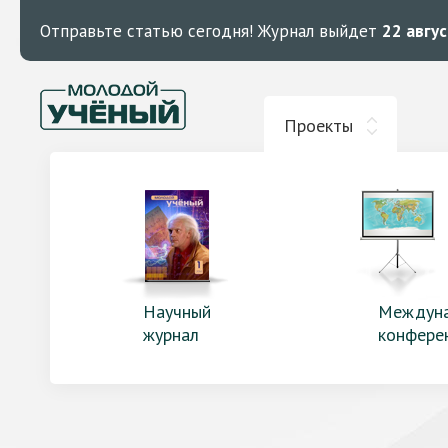
Отправьте статью сегодня!
Журнал выйдет
22 авгу
Проекты
Научный
Междун
журнал
конфере