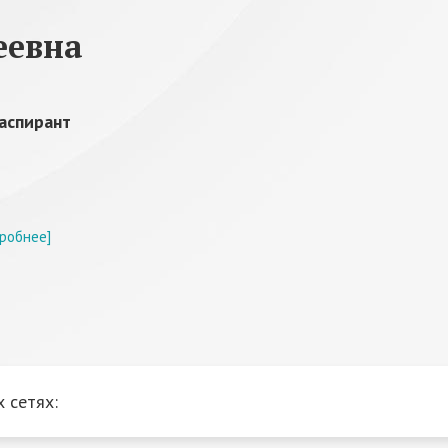
еевна
аспирант
робнее]
 сетях: