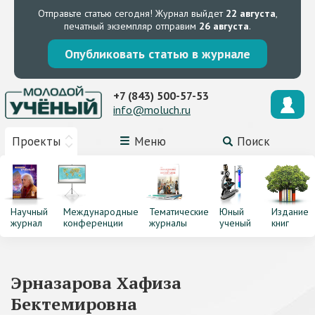
Отправьте статью сегодня!
Журнал выйдет
22 августа
,
печатный экземпляр отправим
26 августа
.
Опубликовать статью в журнале
+7 (843) 500-57-53
info@moluch.ru
Проекты
Меню
Поиск
Научный
Международные
Тематические
Юный
Издание
журнал
конференции
журналы
ученый
книг
Эрназарова Хафиза
Бектемировна