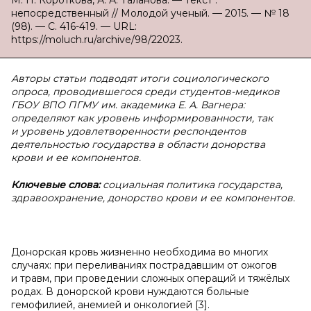
М. Н. Короткова, А. А. Таланова. — Текст :
непосредственный // Молодой ученый. — 2015. — № 18
(98). — С. 416-419. — URL:
https://moluch.ru/archive/98/22023.
Авторы статьи подводят итоги социологического
опроса, проводившегося среди студентов-медиков
ГБОУ ВПО ПГМУ им. академика Е. А. Вагнера:
определяют как уровень информированности, так
и уровень удовлетворенности респондентов
деятельностью государства в области донорства
крови и ее компонентов.
Ключевые слова:
социальная политика государства,
здравоохранение, донорство крови и ее компонентов.
Донорская кровь жизненно необходима во многих
случаях: при переливаниях пострадавшим от ожогов
и травм, при проведении сложных операций и тяжёлых
родах. В донорской крови нуждаются больные
гемофилией, анемией и онкологией [3].