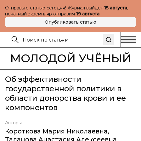
Отправьте статью сегодня! Журнал выйдет
15 августа
,
печатный экземпляр отправим
19 августа
Опубликовать статью
МОЛОДОЙ УЧЁНЫЙ
Об эффективности
государственной политики в
области донорства крови и ее
компонентов
Авторы
Короткова Мария Николаевна
,
Таланова Анастасия Алексеевна