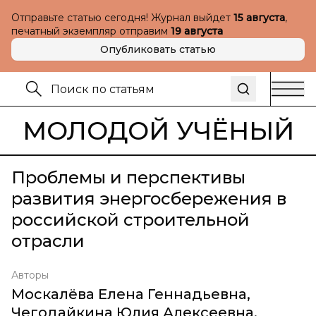
Отправьте статью сегодня! Журнал выйдет
15 августа
,
печатный экземпляр отправим
19 августа
Опубликовать статью
МОЛОДОЙ УЧЁНЫЙ
Проблемы и перспективы
развития энергосбережения в
российской строительной
отрасли
Авторы
Москалёва Елена Геннадьевна
,
Чегодайкина Юлия Алексеевна
,