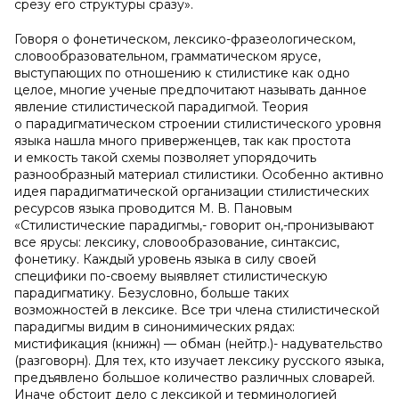
срезу его структуры сразу».
Говоря о фонетическом, лексико-фразеологическом,
словообразовательном, грамматическом ярусе,
выступающих по отношению к стилистике как одно
целое, многие ученые предпочитают называть данное
явление стилистической парадигмой. Теория
о парадигматическом строении стилистического уровня
языка нашла много приверженцев, так как простота
и емкость такой схемы позволяет упорядочить
разнообразный материал стилистики. Особенно активно
идея парадигматической организации стилистических
ресурсов языка проводится М. В. Пановым
«Стилистические парадигмы,- говорит он,-пронизывают
все ярусы: лексику, словообразование, синтаксис,
фонетику. Каждый уровень языка в силу своей
специфики по-своему выявляет стилистическую
парадигматику. Безусловно, больше таких
возможностей в лексике. Все три члена стилистической
парадигмы видим в синонимических рядах:
мистификация (книжн) — обман (нейтр.)- надувательство
(разговорн). Для тех, кто изучает лексику русского языка,
предъявлено большое количество различных словарей.
Иначе обстоит дело с лексикой и терминологией