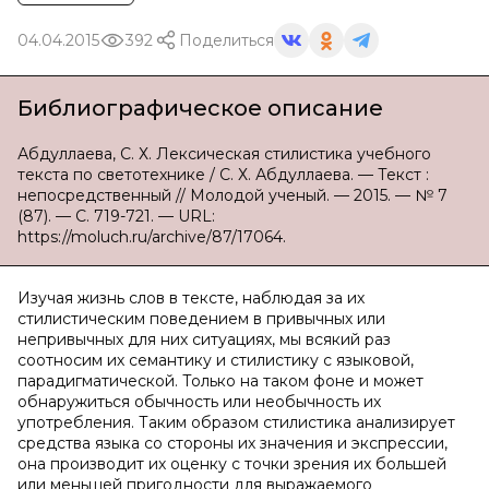
04.04.2015
392
Поделиться
Библиографическое описание
Абдуллаева, С. Х. Лексическая стилистика учебного
текста по светотехнике / С. Х. Абдуллаева. — Текст :
непосредственный // Молодой ученый. — 2015. — № 7
(87). — С. 719-721. — URL:
https://moluch.ru/archive/87/17064.
Изучая жизнь слов в тексте, наблюдая за их
стилистическим поведением в привычных или
непривычных для них ситуациях, мы всякий раз
соотносим их семантику и стилистику с языковой,
парадигматической. Только на таком фоне и может
обнаружиться обычность или необычность их
употребления. Таким образом стилистика анализирует
средства языка со стороны их значения и экспрессии,
она производит их оценку с точки зрения их большей
или меньшей пригодности для выражаемого