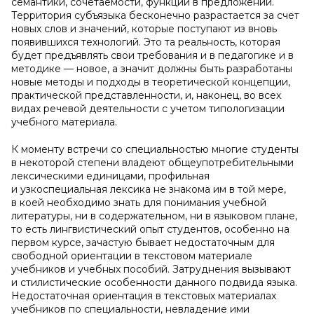
семантики, сочетаемости, функций в предложении.
Территория субъязыка бесконечно разрастается за счет
новых слов и значений, которые поступают из вновь
появившихся технологий. Это та реальность, которая
будет предъявлять свои требования и в педагогике и в
методике — новое, а значит должны быть разработаны
новые методы и подходы в теоретической концепции,
практической представленности, и, наконец, во всех
видах речевой деятельности с учетом типологизации
учебного материала.
К моменту встречи со специальностью многие студенты
в некоторой степени владеют общеупотребительными
лексическими единицами, профильная
и узкоспециальная лексика не знакома им в той мере,
в коей необходимо знать для понимания учебной
литературы, ни в содержательном, ни в языковом плане,
то есть лингвистический опыт студентов, особенно на
первом курсе, зачастую бывает недостаточным для
свободной ориентации в текстовом материале
учебников и учебных пособий. Затруднения вызывают
и стилистические особенности данного подвида языка.
Недостаточная ориентация в текстовых материалах
учебников по специальности, невладение ими