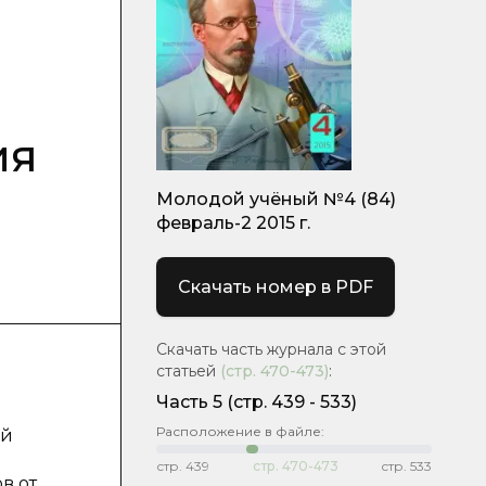
ия
Молодой учёный №4 (84)
февраль-2 2015 г.
Скачать номер в PDF
Скачать часть журнала с этой
статьей
(стр.
470-473
)
:
Часть 5
(cтр. 439 - 533)
Расположение в файле:
ой
стр.
439
стр.
470-473
стр.
533
в от