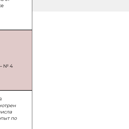
же
— № 4
й
мотрен
числа
опыт по