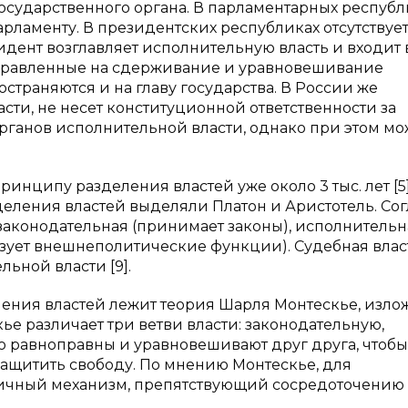
государственного органа. В парламентарных республ
рламенту. В президентских республиках отсутствуе
дент возглавляет исполнительную власть и входит 
аправленные на сдерживание и уравновешивание
страняются и на главу государства. В России же
сти, не несет конституционной ответственности за
рганов исполнительной власти, однако при этом мо
инципу разделения властей уже около 3 тыс. лет [5]
ления властей выделяли Платон и Аристотель. Сог
 законодательная (принимает законы), исполнительн
изует внешнеполитические функции). Судебная власт
ьной власти [9].
ения властей лежит теория Шарля Монтескье, изло
кье различает три ветви власти: законодательную,
 равноправны и уравновешивают друг друга, чтобы
ащитить свободу. По мнению Монтескье, для
чный механизм, препятствующий сосредоточению 