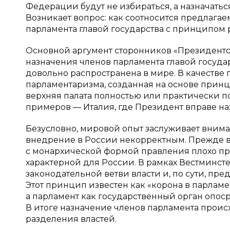
Федерации будут не избираться, а назначать
Возникает вопрос: как соотносится предлага
парламента главой государства с принципом 
Основной аргумент сторонников «Президентск
назначения членов парламента главой госуда
довольно распространена в мире. В качеств
парламентаризма, созданная на основе прин
верхняя палата полностью или практически по
примеров — Италия, где Президент вправе наз
Безусловно, мировой опыт заслуживает внима
внедрение в России некорректным. Прежде в
с монархической формой правления плохо п
характерной для России. В рамках Вестминсте
законодательной ветви власти и, по сути, пре
Этот принцип известен как «корона в парламен
а парламент как государственный орган опоср
В итоге назначение членов парламента проис
разделения властей.