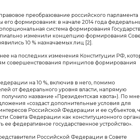
-правовое преобразование российского парламента
ы его формирования: в начале 2014 года федераль
опорциональная система формирования Государст
ципиально изменили концепцию формирования Сове
явились 10 % назначаемых лиц [2].
бнее на последних изменения Конституции РФ, кот
елям совершенствования принципов формирования
едерации на 10 %, включив в него, помимо
елей от федерального уровня власти, напрямую
 получило название «Президентская квота»). По мн
дложения «создаст дополнительные условия для
интересов Российской Федерации и ее субъектов, ч
сти Совета Федерации как конституционного орган
 ее федеративное государственное устройство».
 представители Российской Федерации в Совете