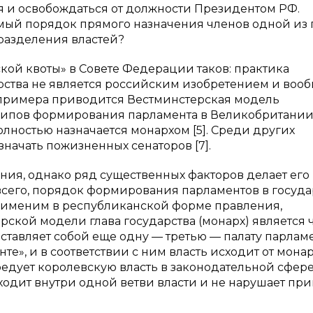
ся и освобождаться от должности Президентом РФ.
емый порядок прямого назначения членов одной из 
разделения властей?
ой квоты» в Совете Федерации таков: практика
рства не является российским изобретением и воо
е примера приводится Вестминстерская модель
ципов формирования парламента в Великобритании,
лностью назначается монархом [5]. Среди других
начать пожизненных сенаторов [7].
ния, однако ряд существенных факторов делает его
сего, порядок формирования парламентов в госуда
рименим в республиканской форме правления,
рской модели глава государства (монарх) является 
дставляет собой еще одну — третью — палату парламе
те», и в соответствии с ним власть исходит от монар
едует королевскую власть в законодательной сфере
ходит внутри одной ветви власти и не нарушает пр