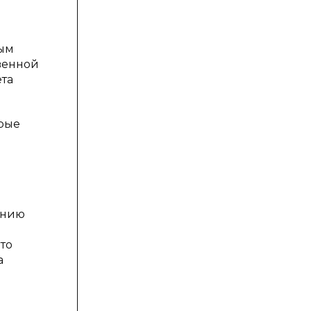
ным
венной
та
орые
ению
то
а