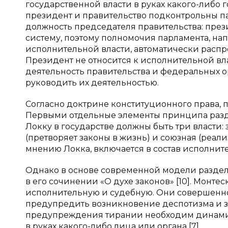
государственной власти в руках какого-либо 
президент и правительство подконтрольны па
должность председателя правительства: прези
систему, поэтому полномочия парламента, н
исполнительной власти, автоматически распро
Президент не относится к исполнительной вла
деятельность правительства и федеральных о
руководить их деятельностью.
Согласно доктрине конституционного права, пр
Первыми отдельные элементы принципа разде
Локку в государстве должны быть три власти:
(претворяет законы в жизнь) и союзная (реал
мнению Локка, включается в состав исполнител
Однако в основе современной модели раздел
в его сочинении «О духе законов» [10]. Монтес
исполнительную и судебную. Они совершенно
предупредить возникновение деспотизма и з
предупреждения тирании необходим динами
в руках какого-либо лица или органа [7].