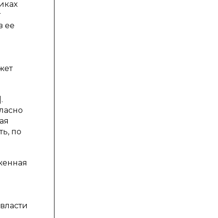
иках
т
в ее
жет
.
ласно
ая
ь, по
женная
власти