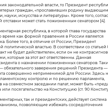
ия законодательной власти, то Президент республ
 пятерых граждан, «прославивших родину выдающи
 науки, искусства и литературы». Кроме того, согла
й отставки может стать пожизненным сенатором [4].
ментарная республика, в которой глава государства
то время как формой правления в России является
. Более того, в отличие от России, Президент
 политической властью. В соответствии со статьей 
кт не будет действителен, если он не контрасигно
 которые за этот акт ответственны. Данная
езидента о назначении пожизненных сенаторов. Так
 — обязательного заверения решений Президента —
та совершенно неприменимой для России. Здесь 
рламентскому контролю и по решению парламента,
на совместном заседании палат, может быть «пред
или посягательство на Конституцию (ст. 90 Констит
ментарных, так и президентских, действует система
ханизмы, позволяющие избежать сосредоточения