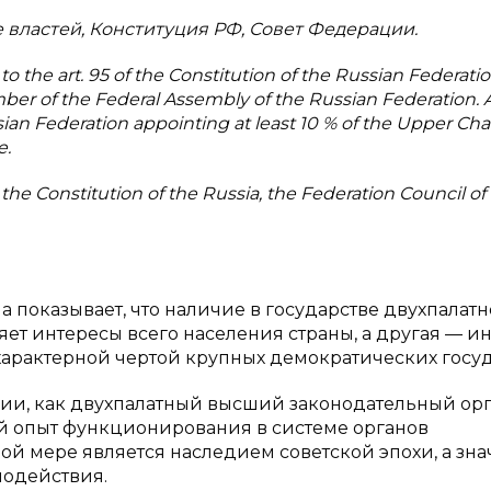
 властей, Конституция РФ, Совет Федерации.
to the art. 95 of the Constitution of the Russian Federatio
mber of the Federal Assembly of the Russian Federation. 
ssian Federation appointing at least 10 % of the Upper C
e.
the Constitution of the Russia, the Federation Council of
 показывает, что наличие в государстве двухпалатн
ляет интересы всего населения страны, а другая — и
 характерной чертой крупных демократических госуд
и, как двухпалатный высший законодательный ор
й опыт функционирования в системе органов
ой мере является наследием советской эпохи, а зна
модействия.