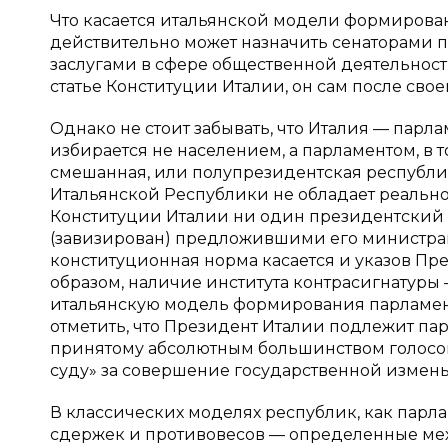
Что касается итальянской модели формирован
действительно может назначить сенаторами
заслугами в сфере общественной деятельности,
статье Конституции Италии, он сам после свое
Однако не стоит забывать, что Италия — парла
избирается не населением, а парламентом, в 
смешанная, или полупрезидентская республика
Итальянской Республики не обладает реальной
Конституции Италии ни один президентский а
(завизирован) предложившими его министрами,
конституционная норма касается и указов Пр
образом, наличие института контрасигнатуры
итальянскую модель формирования парламен
отметить, что Президент Италии подлежит па
принятому абсолютным большинством голосов 
суду» за совершение государственной измены 
В классических моделях республик, как парла
сдержек и противовесов — определенные ме