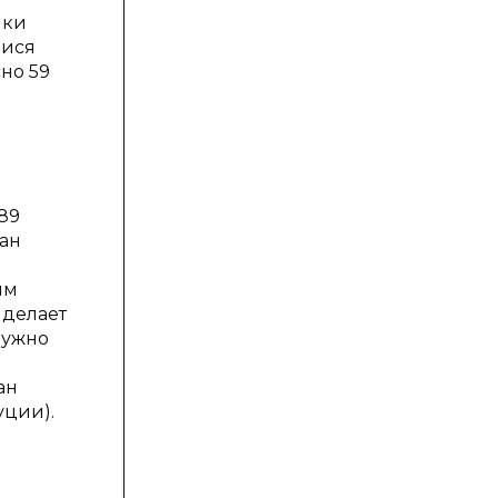
ики
мися
сно 59
89
ван
им
 делает
нужно
ан
уции).