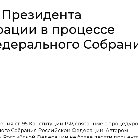
е Президента
ации в процессе
дерального Собран
ения ст. 95 Конституции РФ, связанные с процедур
ого Собрания Российской Федерации. Автором
м Российской Федерации не более десяти проценто