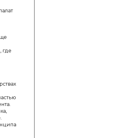
палат
бще
 где
рствах
частью
нта.
ха,
.
инципа