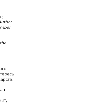
n,
Author
hamber
 the
ого
нтересы
арств.
ган
чит,