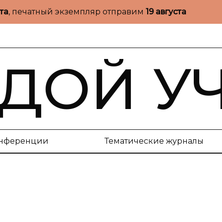
ста
, печатный экземпляр отправим
19 августа
ДОЙ У
нференции
Тематические журналы