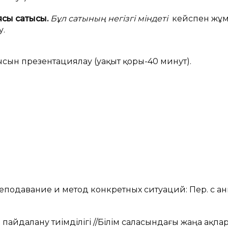
ясы сатысы.
Бұл сатының негізгі міндеті
кейспен жұ
у.
ысын презентациялау (уақыт қоры-40 минут).
реподавание и метод конкретных ситуаций: Пер. с анг
н пайдалану тиімділігі //Білім саласындағы жаңа ақпа