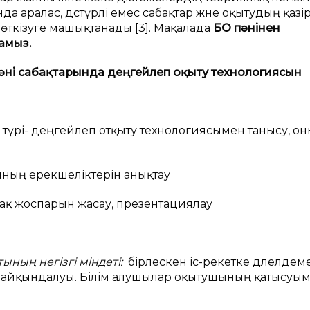
 аралас, дәстүрлі емес сабақтар және оқытудың қазір
өткізуге машықтанады [3]. Мақалада
БОӘ пәнінен
амыз.
әні сабақтарында деңгейлеп оқыту технологиясын
түрі- деңгейлеп отқыту технологиясымен танысу, он
ның ерекшеліктерін анықтау
қ жоспарын жасау, презентациялау
тының негізгі міндеті:
бірлескен іс-әрекетке дәлелдеме
 айқындалуы. Білім алушылар оқытушының қатысуы