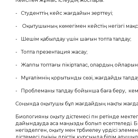
Кейспен жұмыс істеудің жоспары:
- Студенттің кейс жағдайын зерттеуі;
- Оқытушының көмегімен кейстің негізгі мақс
- Шешім қабылдау үшін шағын топта талдау;
- Топта презентация жасау;
- Жалпы топтағы пікірталас, олардың ойларын
- Мұғалімнің қорытынды сөзі, жағдайды талда
- Проблеманы талдау бойынша баға беру, кем
Соңында оқытушы бұл жағдайдың нақты жағдай
Биологияны оқыту әдістемесі пән ретінде мект
дайындауда аса маңызды болып есептеледі. Био
негізделген, оқыту мен тәрбиелеу үрдісі элем
әдістемесі пәнінің дәрістік курсында білім алуш