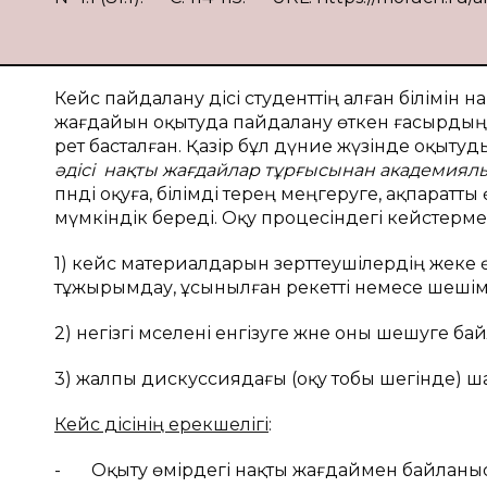
Кейс пайдалану әдісі студенттің алған білімін
жағдайын оқытуда пайдалану өткен ғасырдың 
рет басталған. Қазір бұл дүние жүзінде оқытуд
әдісі нақты жағдайлар тұрғысынан академиялы
пәнді оқуға, білімді терең меңгеруге, ақпаратты
мүмкіндік береді. Оқу процесіндегі кейстерм
1) кейс материалдарын зерттеушілердің жеке өз
тұжырымдау, ұсынылған әрекетті немесе шешім
2) негізгі мәселені енгізуге және оны шешуге 
3) жалпы дискуссиядағы (оқу тобы шегінде) шағ
Кейс әдісінің ерекшелігі
:
- Оқыту өмірдегі нақты жағдаймен байланы