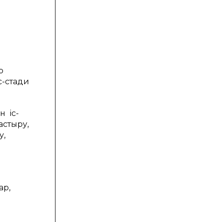
р
с-стади
н іс-
астыру,
у,
ар,