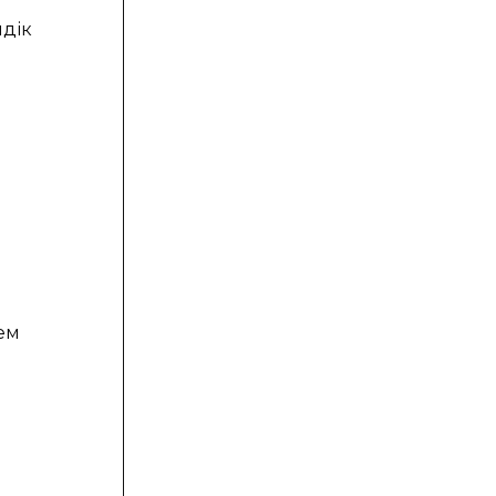
дік
ем