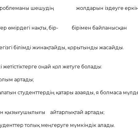
ке проблеманы шешудің жолдарын іздеуге еркін
тер өмірдегі нақты, бір- бірімен байланысқан
гізгі білімді жинақтайды, қорытынды жасайды.
і жетістіктерге оңай қол жетуге болады:
рлым артады;
атын студенттердің қатары азаяды, я болмаса мүлд
ген қызығушылығы айтарлықтай артады;
денттер толық меңгеруге мүмкіндік алады.