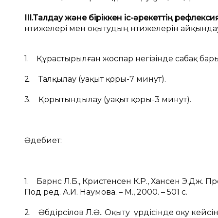
ІІІ.Талдау және біріккен іс-әрекеттің рефлекси
нәтижелері мен оқытудың нәтижелерін айқында
1. Құрастырылған жоспар негізінде сабақ бар
2. Талқылау (уақыт қоры-7 минут).
3. Қорытындылау (уақыт қоры-3 минут).
Әдебиет:
1. Барнс Л.Б., Кристенсен К.Р., Хансен Э.Дж. П
Под ред. А.И. Наумова. – М., 2000. – 501 с.
2. Әбдірәсілов Л.Ә.. Оқыту үрдісінде оқу кейсі