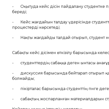
- Оқытуда кейс әдісін пайдалану студент
береді;
- Кейс жағдайын талдау үдерісінде студент
процестерді көрсетеді;
- Нақты жағдайды талдай отырып, студент не
Сабақты кейс әдісімен өткізілу барысында келес
- студенттердің сабаққа деген ынтасы анағұ
- дискуссия барысында бейтарап отырып қал
болмайды;
- пікірталас барысында студенттің пәнге де
- сабақтың жоспарланған материалдарын сту