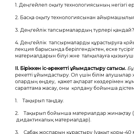
1. Деңгейлеп оқыту технологиясының негізгі е
2. Басқа оқыту технологиясынан айырмашылы
3. Деңгейлік тапсырмалардың түрлері қандай
4. Деңгейлік тапсырмаларды құрастыруға қойы
лекция барысында берілгендіктен, еске түсір
материалдарын білуі және талқылауға қызығуш
ІІ. Біріккен іс-әрекетті ұйымдастыру сатысы.
Бұ
әрекетті ұйымдастыру. Ол үшін білім алушылар 
олардың өңдеу, қажет ақпарат көздерімен жұм
сараптама жасау, oны қолдану бойынша әдіст
1. Тақырып таңдау.
2. Тақырып бойынша материалдар жинақтау (ә
дидактикалық материалдар).
3. Сабақ жоспарын құрастыру (уақыт қоры-40 