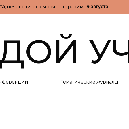
ста
, печатный экземпляр отправим
19 августа
ДОЙ У
нференции
Тематические журналы