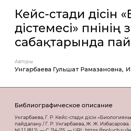
Кейс-стади әдісін
әдістемесі» пәнінің
сабақтарында па
Авторы
Унгарбаева Гульшат Рамазановна
,
И
Библиографическое описание
Унгарбаева, Г. Р. Кейс-стади әдісін «Биологияны
пайдалану / Г. Р. Унгарбаева, Ж. Ж. Избасарова
№ 1.1 (81.1). — С. 114-115. — URL: https://moluch.ru/