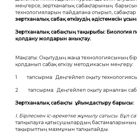
меңгерсе, зертханалық сабақтарының барысында
технологияларын пайдалана отырып, сабақтар 
зертханалық сабақ өткізудің әдістемесін ұсын
Зертханалық сабақтың тақырыбы: Биология п
қолдану жолдарын анықтау.
Мақсаты: Оқытудың жаңа технологиясының бір 
қолданып сабақ өткізу методикасын меңгеру:
1 тапсырма: Деңгейлеп оқыту технологиясы
2 тапсырма: Деңгейлеп оқыту арналған саба
Зертханалық сабақты ұйымдастыру барысы:
І. Бірлескен іс-әрекетке жұмылу сатысы.
Бұл са
талқылауға қатысушылардың бастамаларының
тақырыптың мазмұнын талқылайды.