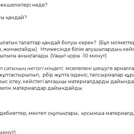
рекшеліктері неде?
ғы қандай?
?
латын талаптар қандай болуы керек? (Бұл мәліметте
іп, жинақтайды). Нәтижесінде білім алушылардың кей
ылығы анықталады. (Уақыт қоры -10 минут)
л сатының негізгі міндеті:
мәселелені шешуге арналға
жұптастырылып, әрбір жұпта ізденіс, тапсырмалар құр
ыс істеу, кейстегі алғашқы материалдарды дайында
емелік материалдар дайындайды.
дебиеттер, мектеп оқулықтары, қосымша материалд
минут)