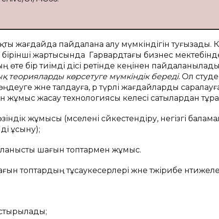
 нақты жағдайда пайдалана алу мүмкіндігін туғызады. 
бірінші жартысында Гарвардтағы бизнес мектебінд
ың өте бір тиімді әдісі ретінде кеңінен пайдаланылад
қ теорияларды көрсетуге мүмкіндік береді.
Ол студе
 өңдеуге және талдауға, әр түрлі жағдайларды саралауғ
ен жұмыс жасау технологиясы келесі сатылардан тұр
індік жұмысы (мәселені сәйкестендіру, негізгі балам
ді ұсыну);
байланысты шағын топтармен жұмыс.
ын топтардың тұсаукесерлері және тәжірибе нәтижелері
стырылады;