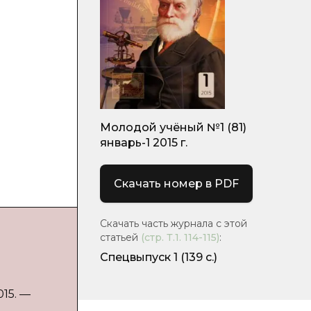
Молодой учёный №1 (81)
январь-1 2015 г.
Скачать номер в PDF
Скачать часть журнала с этой
статьей
(стр.
Т.1. 114-115
)
:
Спецвыпуск 1
(139 с.)
015. —