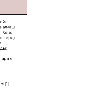
Кейс
е алғаш
ы
. Кейс
нттерді
а
ады:
аларды
 [1].