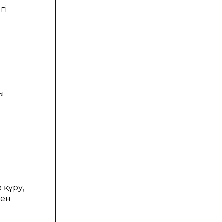
гі
ы
 құру,
мен