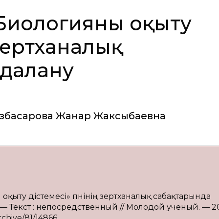
 «Биологияны оқыту
 зертханалық
йдалану
збасарова Жанар Жаксыбаевна
 оқыту әдістемесі» пәнінің зертханалық сабақтарында
. — Текст : непосредственный // Молодой ученый. — 2
archive/81/14866.