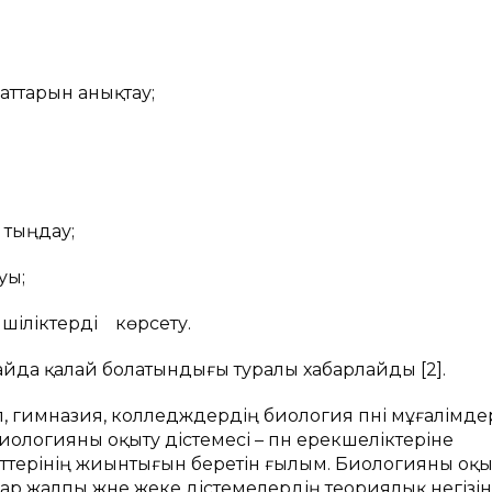
аттарын анықтау;
 тыңдау;
уы;
шіліктерді көрсету.
да қалай болатындығы туралы хабарлайды [2].
еп, гимназия, колледждердің биология пәні мұғалімде
логияны оқыту әдістемесі – пән ерекшеліктеріне
енттерінің жиынтығын беретін ғылым. Биологияны оқы
ылар жалпы және жеке әдістемелердің теориялық негізін