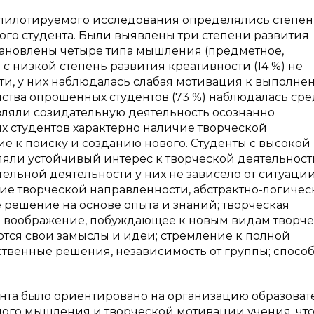
 пилотируемого исследования определялись степен
го студента. Были выявлены три степени развития
становлены четыре типа мышления (предметное,
 с низкой степень развития креативности (14 %) не
ти, у них наблюдалась слабая мотивация к выполне
нства опрошенных студентов (73 %) наблюдалась ср
вляли созидательную деятельность осознанно
их студентов характерно наличие творческой
е к поиску и созданию нового. Студенты с высокой
ляли устойчивый интерес к творческой деятельност
льной деятельности у них не зависело от ситуации
чие творческой направленности, абстрактно-логичес
решение на основе опыта и знаний; творческая
ое воображение, побуждающее к новым видам творч
ются свои замыслы и идеи; стремление к полной
твенные решения, независимость от группы; спосо
та было ориентировано на организацию образоват
ного мышления и творческой мотивации учения, чт