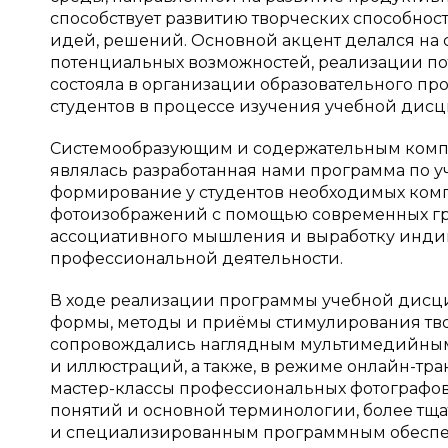
способствует развитию творческих способнос
идей, решений. Основной акцент делался на
потенциальных возможностей, реализации по
состояла в организации образовательного пр
студентов в процессе изучения учебной дис
Системообразующим и содержательным компо
являлась разработанная нами программа по 
формирование у студентов необходимых ком
фотоизображений с помощью современных гра
ассоциативного мышления и выработку индив
профессиональной деятельности.
В ходе реализации программы учебной дис
формы, методы и приёмы стимулирования тво
сопровождались наглядным мультимедийным
и иллюстраций, а также, в режиме онлайн-тр
мастер-классы профессиональных фотографов
понятий и основной терминологии, более тща
и специализированным программным обеспеч