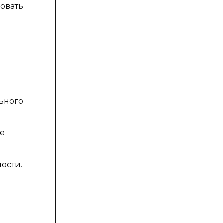
овать
е
ьного
же
ости.