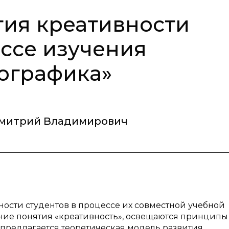
тия креативности
ессе изучения
ографика»
митрий Владимирович
ности студентов в процессе их совместной учебной
ание понятия «креативность», освещаются принципы
 предлагается теоретическая модель развития