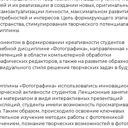
тей и их реализации в создании новых, оригинальн
 самоактуализации личности, максимальном развити
требностей и интересов. Цель формирующего этапа
остранства, стимулирования творческого потенциал
циплины.
нентом в формировании креативности студентов
учебной дисциплине «Фотографика», направленная 
петенций в области компьютерной обработки
фических редакторов, а также на развитие образно
идуального стиля решения творческих задач в бу
циплины «Фотографика» использовались инноваци
рческой активности студентов. Лекционные заняти
 материалом в виде интерактивных презентаций
ансляций, студенты имели возможность просматрива
. Таким образом, происходило освоение ключевых
тельное изучение методик работы с фототехникой
ением, познание творческих возможностей в фото