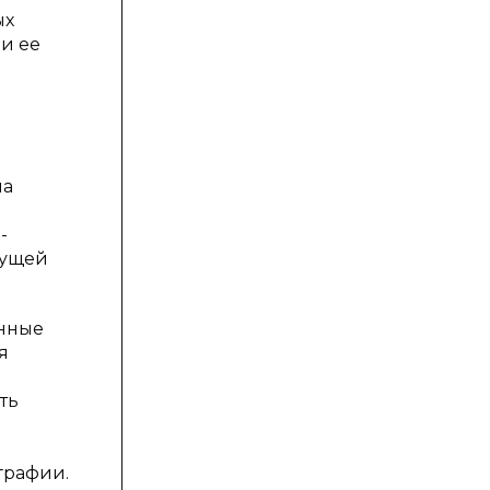
ых
и ее
а
на
-
дущей
онные
я
ть
графии.