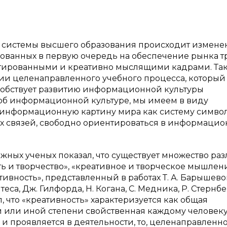
и системы высшего образования происходит измене
рованных в первую очередь на обеспечение рынка т
тированными и креативно мыслящими кадрами. Та
ии целенаправленного учебного процесса, который
особствует развитию информационной культуры
 об информационной культуре, мы имеем в виду
ь информационную картину мира как систему симво
х связей, свободно ориентироваться в информаци
жных ученых показал, что существует множество ра
ь и творчество», «креативное и творческое мышлени
вность», представленный в работах Т. А. Барышево
теса, Дж. Гилфорда, Н. Когана, С. Медника, Р. Стернбе
зал, что «креативность» характеризуется как общая
ой или иной степени свойственная каждому человеку
 и проявляется в деятельности, то, целенаправленн