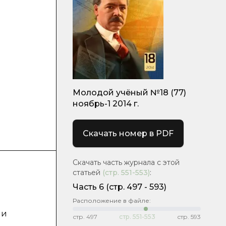
Молодой учёный №18 (77)
ноябрь-1 2014 г.
Скачать номер в PDF
Скачать часть журнала с этой
статьей
(стр.
551-553
)
:
Часть 6
(cтр. 497 - 593)
Расположение в файле:
 и
стр.
497
стр.
551-553
стр.
593