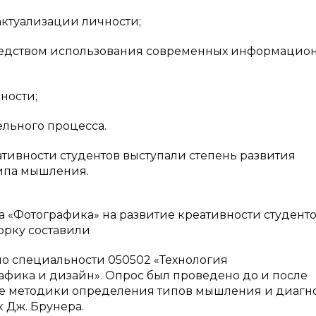
ктуализации личности;
дством использования современных информацион
ности;
ьного процесса.
ативности студентов выступали степень развития
типа мышления.
 «Фотографика» на развитие креативности студент
орку составили
 по специальности 050502 «Технология
афика и дизайн». Опрос был проведено до и после
ве методики определения типов мышления и диагн
 Дж. Брунера.