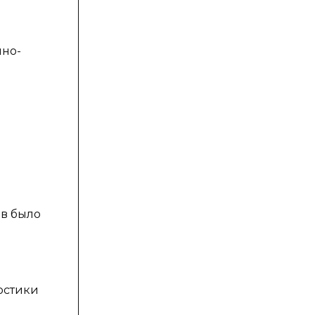
но-
ов было
остики