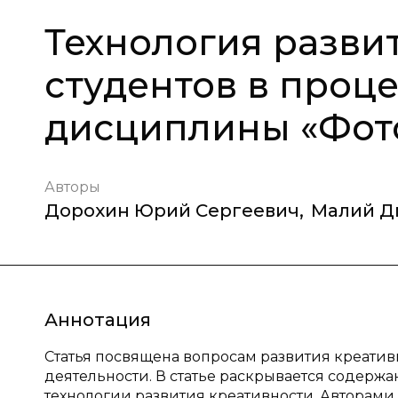
Технология разви
студентов в проц
дисциплины «Фот
Авторы
Дорохин Юрий Сергеевич
,
Малий Д
Аннотация
Статья посвящена вопросам развития креатив
деятельности. В статье раскрывается содерж
технологии развития креативности. Авторами