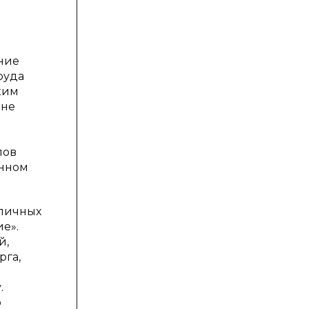
ние
руда
ким
 не
лов
онном
зличных
е».
й,
рга,
.
о