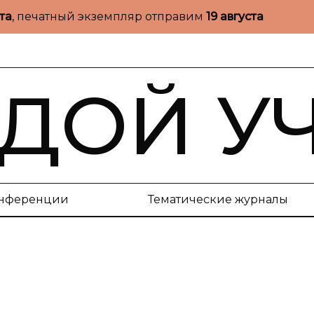
ста
, печатный экземпляр отправим
19 августа
ДОЙ У
нференции
Тематические журналы