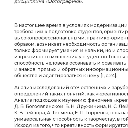
дисциплина «Фотографика».
В настоящее время в условиях модернизаци
требований к подготовке студентов, ориенти
высокопрофессиональными, практико-ориен
образом, возникает необходимость организац
только формирует умения и навыки, но и сп
и креативного мышления у студентов. Говоря
способность человека осознавать и осваиват
и знаков, прямых и обратных информационны
обществе и адаптироваться к нему [1, с.24].
Анализ исследований отечественных и зарубе
определений таких понятий, как «креативност
Анализ подходов к изучению феномена «креати
Д. Б. Богоявленской, В. Н. Дружинина, Н. С. Лей
К. В. Тейлора, А. Термена, Е. П. Торренса, пока
универсальная способность к творчеству, в т
Исходя из того, что креативность формируется