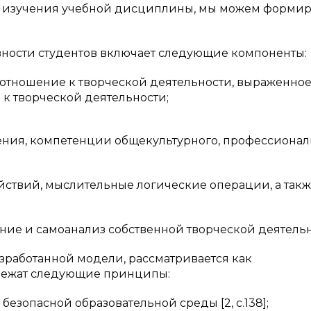
се изучения учебной дисциплины, мы можем формир
вности студентов включает следующие компоненты:
тношение к творческой деятельности, выраженно
и к творческой деятельности;
ения, компетенции общекультурного, профессионал
твий, мыслительные логические операции, а так
 и самоанализ собственной творческой деятельн
азработанной модели, рассматривается как
 лежат следующие принципы:
опасной образовательной среды [2, с.138];