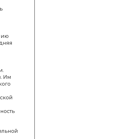
ь
нию
едняя
и.
. Им
кого
еской
бность
ельной
о