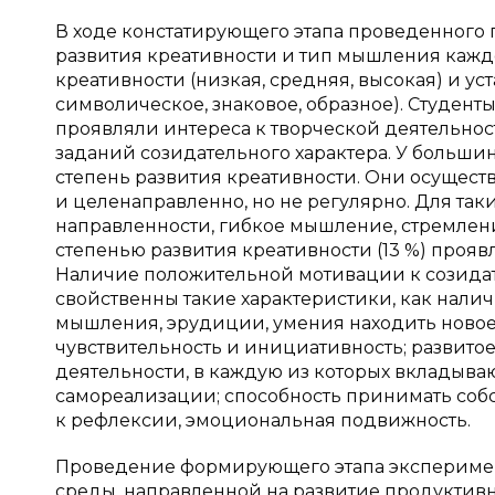
В ходе констатирующего этапа проведенного
развития креативности и тип мышления каждо
креативности (низкая, средняя, высокая) и у
символическое, знаковое, образное). Студенты
проявляли интереса к творческой деятельнос
заданий созидательного характера. У больши
степень развития креативности. Они осущест
и целенаправленно, но не регулярно. Для так
направленности, гибкое мышление, стремлени
степенью развития креативности (13 %) прояв
Наличие положительной мотивации к созидате
свойственны такие характеристики, как нали
мышления, эрудиции, умения находить новое 
чувствительность и инициативность; развит
деятельности, в каждую из которых вкладыва
самореализации; способность принимать собс
к рефлексии, эмоциональная подвижность.
Проведение формирующего этапа эксперимен
среды, направленной на развитие продуктив