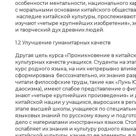
особенности ментальности, национального ха
с моральными основами китайского общества 
наследие китайской культуры, прослеживают
изучают «четыре крупнейших изобретения», з
и творческий дух древних людей.
1.2 Улучшение гуманитарных качеств
Другая цель курса «Проникновение в китайск
культурных качеств учащихся. Студенты на э
курс родного языка, на них непрерывно влияе
сформирована бессознательно, их знания раз
читали философские труды, такие как «Лунь 
даосизма), имеют слабое представление о фи
знают «четыре крупнейших произведения» и д
китайской нации у учащихся, выросших в ре
этапе высшей школы, учащиеся по специальн
языковых знаний по русскому языку и подгот
дело с материалами иностранных языков. Сто
ослабляет их знания и культуру родного языка
китайской культуры, какие-то ее элементы, в