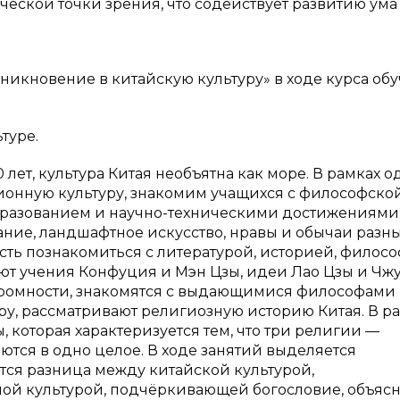
ческой точки зрения, что содействует развитию ума
икновение в китайскую культуру» в ходе курса об
туре.
лет, культура Китая необъятна как море. В рамках о
ионную культуру, знакомим учащихся с философско
бразованием и научно-техническими достижениями.
ание, ландшафтное искусство, нравы и обычаи разн
ть познакомиться с литературой, историей, филос
ают учения Конфуция и Мэн Цзы, идеи Лао Цзы и Чж
кромности, знакомятся с выдающимися философами
ру, рассматривают религиозную историю Китая. В р
 которая характеризуется тем, что три религии —
тся в одно целое. В ходе занятий выделяется
ется разница между китайской культурой,
ой культурой, подчёркивающей богословие, объяс