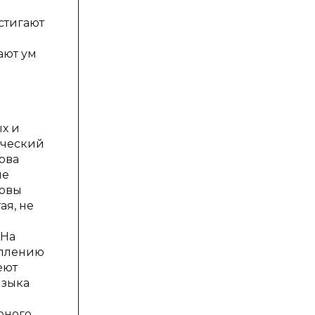
стигают
ают ум
х и
ический
ова
не
новы
ая, не
 На
оплению
еют
языка
рного