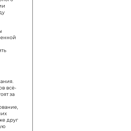
ии
ду
ы
венной
ить
ания.
в всё-
оят за
ование,
ших
же друг
кую