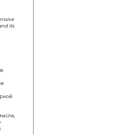
ensive
and its
в.
ие
урной
мысла,
е
й