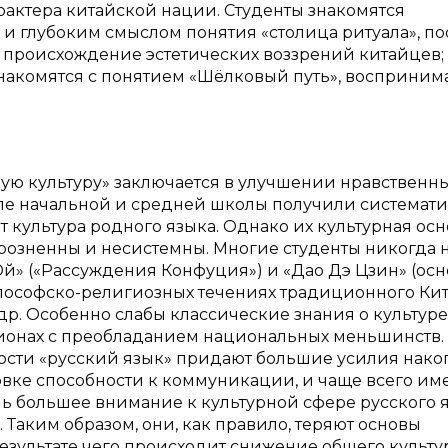
рактера китайской нации. Студенты знакомятся
и глубоким смыслом понятия «столица ритуала», по
 происхождение эстетических воззрений китайцев;
накомятся с понятием «Шёлковый путь», восприним
ую культуру» заключается в улучшении нравственны
тапе начальной и средней школы получили системат
т культура родного языка. Однако их культурная осн
розненны и несистемны. Многие студенты никогда 
Юй» («Рассуждения Конфуция») и «Дао Дэ Цзин» (ос
лософско-религиозных течениях традиционного Кит
р. Особенно слабы классические знания о культуре
гионах с преобладанием национальных меньшинств.
ости «русский язык» придают большие усилия нак
овке способности к коммуникации, и чаще всего им
ль большее внимание к культурной сфере русского 
. Таким образом, они, как правило, теряют основы
 результате чего происходит снижение общего культу