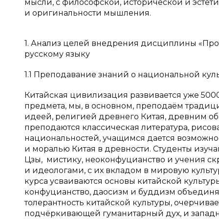
мысли, с философской, исторической и эстети
и оригинальности мышления.
1. Анализ целей внедрения дисциплины «Прон
русскому языку
1.1 Преподавание знаний о национальной куль
Китайская цивилизация развивается уже 5000 
предмета, мы, в основном, преподаём традиц
идеей, религией древнего Китая, древним о
преподаются классическая литература, рисов
национальностей, учащимся дается возможнос
и моралью Китая в древности. Студенты изуч
Цзы, мистику, неоконфуцианство и учения с
и идеологами, с их вкладом в мировую культу
курса усваиваются основы китайской культуры,
конфуцианство, даосизм и буддизм объединяю
толерантность китайской культуры, очерчива
подчёркивающей гуманитарный дух, и западн