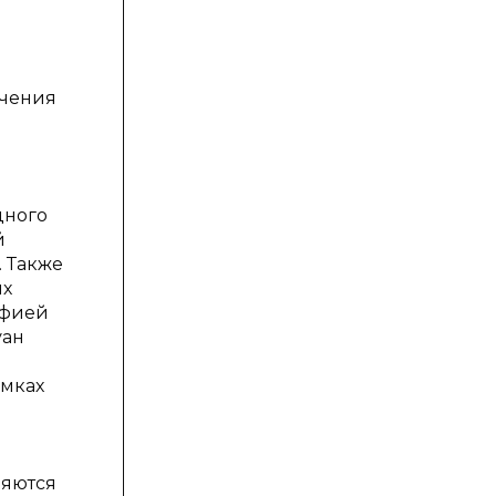
учения
дного
й
 Также
ых
офией
уан
амках
няются