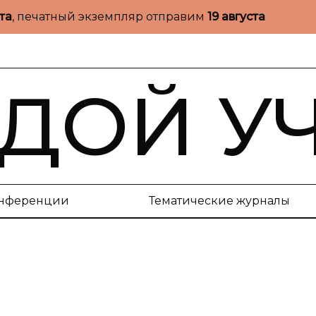
ста
, печатный экземпляр отправим
19 августа
ДОЙ У
нференции
Тематические журналы