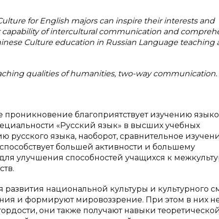
ulture for English majors can inspire their interests and
r capability of intercultural communication and compreh
f Chinese Culture education in Russian Language teaching 
aching qualities of humanities, two-way communication.
ое проникновение благоприятствует изучению языко
пециальности «Русский язык» в высших учебных
ию русского языка, наоборот, сравнительное изучен
 способствует большей активности и большему
 для улучшения способностей учащихся к межкульт
тв.
я развития национальной культуры и культурного с
ия и формируют мировоззрение. При этом в них н
гордости, они также получают навыки теоретическо