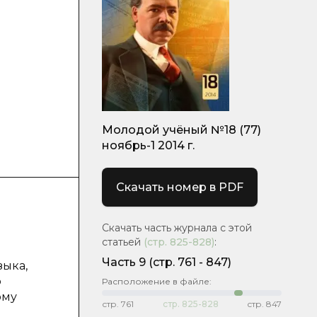
Молодой учёный №18 (77)
ноябрь-1 2014 г.
Скачать номер в PDF
Скачать часть журнала с этой
статьей
(стр.
825-828
)
:
Часть 9
(cтр. 761 - 847)
зыка,
р
Расположение в файле:
ому
стр.
761
стр.
825-828
стр.
847