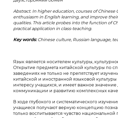
двухсторонний обмен
Abstract.
In higher education, courses of Chinese C
enthusiasm in English learning, and improve thei
qualities. This article probes into the function o
practical application in class-teaching.
Key words:
Chinese culture, Russian language, te
Язык является носителем культуры, культурн
Открытие предмета китайской культуры по с
заведениях не только не препятствует изучен
китайской и иностранной языковой культуры
интересу учащихся, и имеет важное значение
коммуникации и развитию комплексных качес
В ходе глубокого и систематического изучени
учащиеся получают верную концепцию познан
только воспитывается чувство национальной 