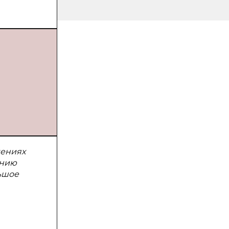
дениях
ению
ьшое