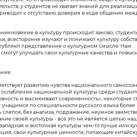
ельств, у студентов не хватает знаний для реализац
приводит к отсутствию доверия в ходе общения меж
никновение в культуру происходит заново, студент
ки, всесторонне изучают и понимают культуру собст
глубляют представление о культурном смысле. Нам
 смогут улучшать свои культурные качества и повыс
ания
ятствует развитию чувства национального самосозн
 ослабления национальной культуры среди студенто
ревность и высмеивают современность», некоторые ст
 учащимся по специальности русского языка более
 слепое, без анализа, подражание, неумное заимств
ие своей культуры - всё это не является целью на
о западная и восточная культуры чем-то лучше или ху
адиция, свои культурные ценности, питающие китайс