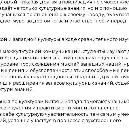
 который никакая другая цивилизация не сможет уже
даёт не только культурные знания, но и с помощью
у учащихся по отношению к своему народу, вызывае
здаёт чувство достоинства и ответственности перед
кой и западной культуры в ходе сравнительного из
и межкультурной коммуникации, студенты изучают 
и. Создание системы знаний по культуре целевого 
 уровне происхождения мыслей западных наций, н
 мышления и обусловленности этих способов мышле
е основы культуры родного языка, они с другой точ
 для расширения запасов культурных знаний, соде
ктуры знаний.
ния по культурам Китая и Запада помогают учащим
ессе изучения и практики они могли сознательно
в себе культурную чувствительность, тем самым ум
ий, успешно участвуя в процессе двухстороннего