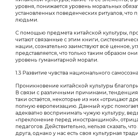
уровня, понижается уровень моральных обязат
установленных поведенческих ритуалов, что 
людьми.
С помощью предмета китайской культуры, про
читают связанные с этим книги, систематичес
нации, сознательно заимствуют всё ценное, у
представляется, что только таким образом они
уровень гуманитарной морали.
1.3 Развитие чувства национального самосозн
Проникновение китайской культуры благопри
В связи с различными причинами, тенденция
таки остаётся, некоторые из них «отрицают д
полную европеизацию. Данный курс помогает
адекватно воспринимать чужую культуру, ведь
«преклонение перед иностранщиной», отрицан
педагогов. Действительно, нельзя сказать, чт
друга, однако у нас есть своя культурная тр