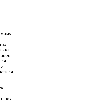
т
учения
два
языка
равов
ния
ки
йствия
ся
еньшая