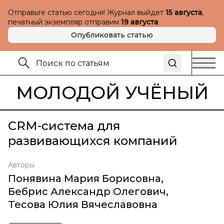
Отправьте статью сегодня! Журнал выйдет
15 августа
,
печатный экземпляр отправим
19 августа
Опубликовать статью
МОЛОДОЙ УЧЁНЫЙ
CRM-система для
развивающихся компаний
Авторы
Понявина Мария Борисовна
,
Бебрис Александр Олегович
,
Тесова Юлия Вячеславовна