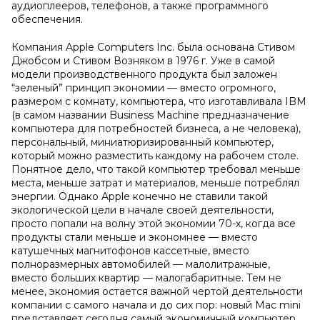
аудиоплееров, телефонов, а также программного
обеспечения.
Компания Apple Computers Inc. была основана Стивом
Джобсом и Стивом Возняком в 1976 г. Уже в самой
модели производственного продукта был заложен
“зеленый” принцип экономии — вместо огромного,
размером с комнату, компьютера, что изготавливала IBM
(в самом названии Business Machine предназначение
компьютера для потребностей бизнеса, а не человека),
персональный, миниатюризированный компьютер,
который можно разместить каждому на рабочем столе.
Понятное дело, что такой компьютер требовал меньше
места, меньше затрат и материалов, меньше потреблял
энергии. Однако Apple конечно не ставили такой
экологической цели в начале своей деятельности,
просто попали на волну этой экономии 70-х, когда все
продукты стали меньше и экономнее — вместо
катушечных магнитофонов кассетные, вместо
полноразмерных автомобилей — малолитражные,
вместо больших квартир — малогабаритные. Тем не
менее, экономия остается важной чертой деятельности
компании с самого начала и до сих пор: новый Mac mini
представляет сегодня самый экономичный компьютер