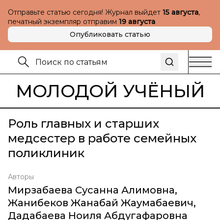
Отправьте статью сегодня! Журнал выйдет
15 августа
,
печатный экземпляр отправим
19 августа
Опубликовать статью
МОЛОДОЙ УЧЁНЫЙ
Роль главных и старших
медсестер в работе семейных
поликлиник
Авторы
Мирзабаева Сусанна Алимовна
,
Жанибеков Жанабай Жаумабаевич
,
Дадабаева Ноиля Абдугафаровна