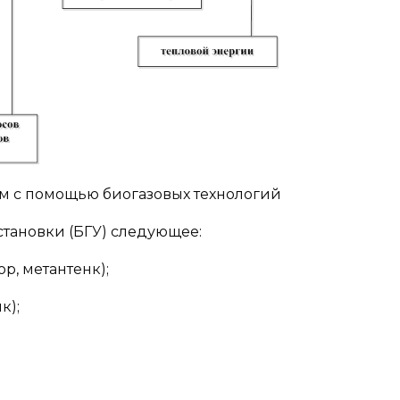
ем с помощью биогазовых технологий
тановки (БГУ) следующее:
, метантенк);
к);