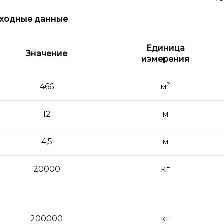
ходные данные
Единица
Значение
измерения
2
466
м
12
м
4,5
м
20000
кг
200000
кг