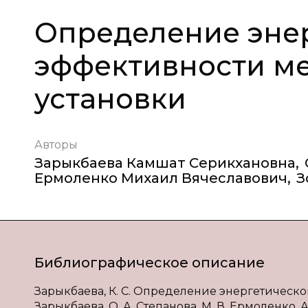
Определение эне
эффективности ме
установки
Авторы
Зарыкбаева Камшат Серикхановна
,
Ермоленко Михаил Вячеславович
,
З
Библиографическое описание
Зарыкбаева, К. С. Определение энергетической
Зарыкбаева, О. А. Степанова, М. В. Ермоленко, 