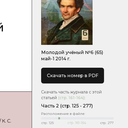
й
Молодой учёный №6 (65)
май-1 2014 г.
Скачать номер в PDF
Скачать часть журнала с этой
статьей
(стр.
161-164
)
:
Часть 2
(cтр. 125 - 277)
Расположение в файле:
К. С.
стр.
125
стр.
161-164
стр.
277