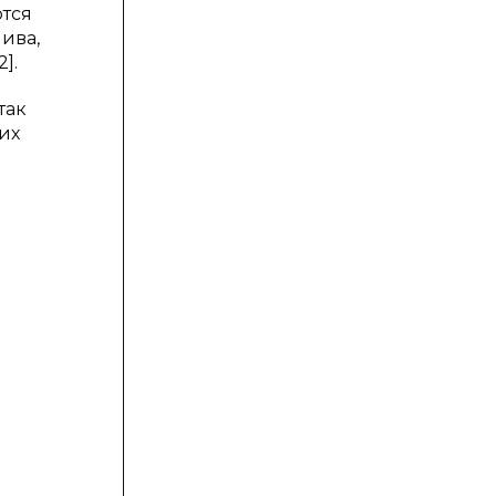
тся
ива,
].
так
их