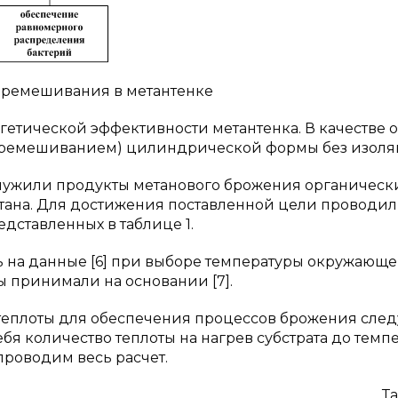
перемешивания в метантенке
етической эффективности метантенка. В качестве о
перемешиванием) цилиндрической формы без изоля
служили продукты метанового брожения органическ
тана. Для достижения поставленной цели проводи
едставленных в таблице 1.
ь на данные [6] при выборе температуры окружающ
 принимали на основании [7].
еплоты для обеспечения процессов брожения след
себя количество теплоты на нагрев субстрата до тем
 проводим весь расчет.
Та