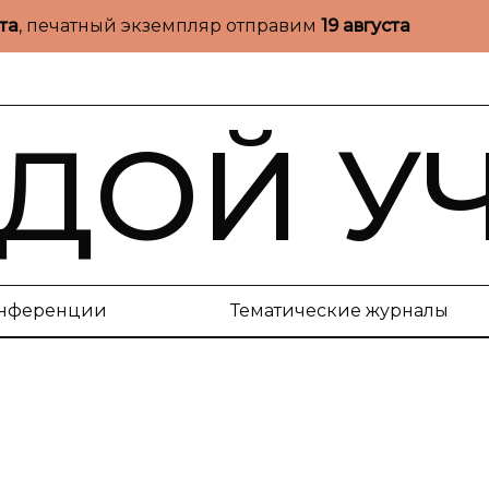
ста
, печатный экземпляр отправим
19 августа
ДОЙ У
нференции
Тематические журналы