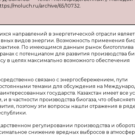
ttps://moluch.ru/archive/65/10732.
хся направлений в энергетической отрасли являет
вных видов энергии. Возможность применения био
 практике. По имеющимся данным рынок биотоплива
странах с потенциалом для развития производства би
осу в целях максимально возможного обеспечения
средственно связано с энергосбережением, пути
 постоянными темами для обсуждения на Междунар
аинтересованных государств. Казахстан имеет все у
и в частности производства биогаза, что объясняет
ития, поэтому эти вопросы нашли отражения в ряд
еспублики.
ударственном регулировании производства и оборот
аксимальное снижение вредных выбросов в атмосфер