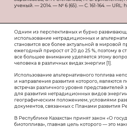
ученый. — 2014. — № 6 (65). — С. 161-164. — URL: h
Одним из перспективных и бурно развивающи
использование нетрадиционных и альтернати
становится все более актуальной в мировой
ежегодный прирост от 20 до 25 %, поэтому в 
все большее внимание уделяется этому вопр
человека в различных видах энергии [1].
Использование альтернативного топлива непо
и направления развития которого, являются
встречах различного уровня представителей з
для развития нетрадиционных видов энергии, 
географическим положением, условиями разв
документов, связанных с Планами развития Р
В Республике Казахстан принят закон «О гос
биотоплива», главная цель которого — это м