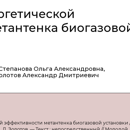
ргетической
тантенка биогазово
Степанова Ольга Александровна
,
олотов Александр Дмитриевич
 эффективности метантенка биогазовой установки / 
А. Д. Золотов. — Текст : непосредственный // Молодой