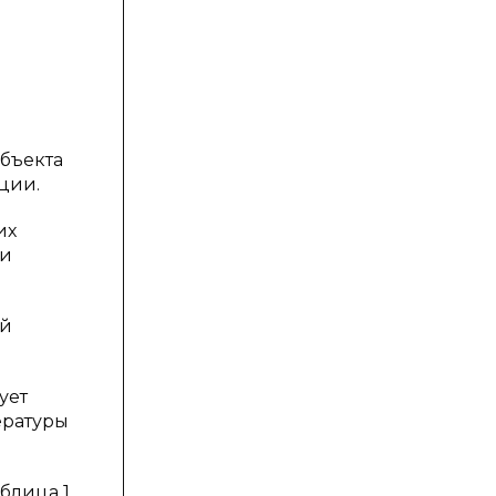
бъекта
ции.
их
ли
ей
ует
пературы
блица 1