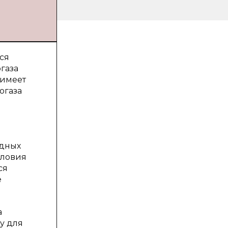
ся
газа
 имеет
огаза
одных
словия
ся
е
а
у для