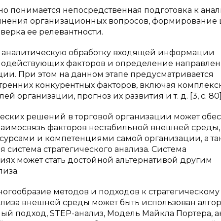
о понимается непосредственная подготовка к анал
лнения организационных вопросов, формирование 
верка ее релевантности.
т аналитическую обработку входящей информации
имодействующих факторов и определение направле
ции. При этом на данном этапе предусматривается
тренних конкурентных факторов, включая комплек
организации, прогноз их развития и т. д. [3, с. 80]
еских решений в торговой организации может обе
аимосвязь факторов нестабильной внешней среды,
ресурсами и компетенциями самой организации, а т
 система стратегического анализа. Система
виях может стать достойной альтернативой другим
лиза.
огообразие методов и подходов к стратегическому
ализа внешней среды может быть использован алгор
ый подход, STEP-анализ, Модель Майкла Портера, а