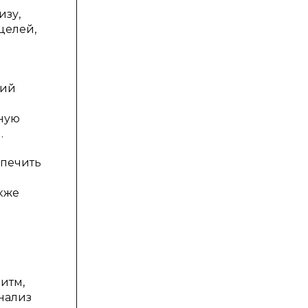
изу,
целей,
ний
сную
.
спечить
акже
итм,
нализ