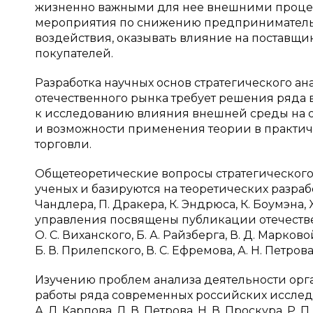
жизненно важными для нее внешними процесс
мероприятия по снижению предпринимательс
воздействия, оказывать влияние на поставщико
покупателей.
Разработка научных основ стратегического а
отечественного рынка требует решения ряда 
к исследованию влияния внешней среды на 
и возможности применения теории в практич
торговли.
Общетеоретические вопросы стратегического
ученых и базируются на теоретических разработ
Чандлера, П. Дракера, К. Эндрюса, К. Боумэна
управления посвящены публикации отечественн
О. С. Виханского, Б. А. Райзберга, В. Д. Марковой,
Б. В. Прилепского, В. С. Ефремова, А. Н. Петров
Изучению проблем анализа деятельности орг
работы ряда современных российских исследова
А. Л. Карпова, Л. В. Петрова, Н. В. Проскура, Р. 