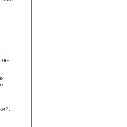
ь
 чем
ых
го
кий,