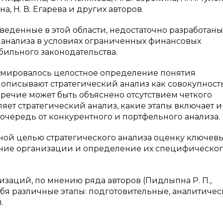
на, Н. В. Егарева и других авторов.
оведенные в этой области, недостаточно разработаны
 анализа в условиях ограниченных финансовых
бильного законодательства.
рмировалось целостное определение понятия
ы описывают стратегический анализ как совокупност
оречие может быть объяснено отсутствием четкого
ляет стратегический анализ, какие этапы включает и
 очередь от конкурентного и портфельного анализа.
ной целью стратегического анализа оценку ключев
ние организации и определение их специфическо
заций, по мнению ряда авторов (Пидлыпна Р. П.,
в себя различные этапы: подготовительные, аналитичес
.