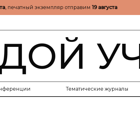
ста
, печатный экземпляр отправим
19 августа
ДОЙ У
нференции
Тематические журналы