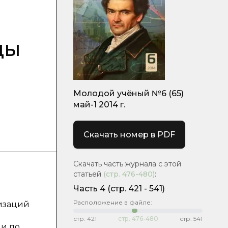
ды
Молодой учёный №6 (65)
май-1 2014 г.
Скачать номер в PDF
Скачать часть журнала с этой
статьей
(стр.
476-480
)
:
Часть 4
(cтр. 421 - 541)
Расположение в файле:
низаций
стр.
421
стр.
476-480
стр.
541
и по