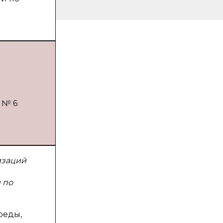
 № 6
изаций
 по
реды,