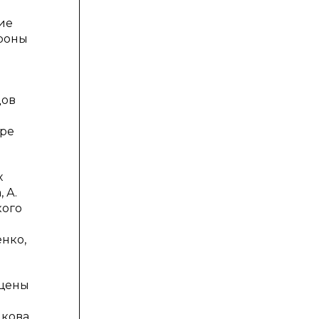
ие
ороны
дов
ере
х
 А.
кого
енко,
ящены
нкова,