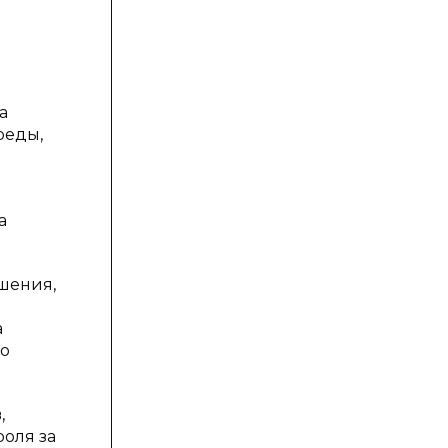
а
реды,
а
шения,
а
во
,
роля за