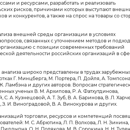
ами и ресурсами, разработать и реализовать
ких рисков, причинами которых выступают внешн
в и конкурентов, а также на спрос на товары со ст
нализа внешней среды организации в условиях
вопросов, связанных с уточнением методов и подхо
организацию с позиции современных требований
еской деятельности российских организаций в сф
 анализа широко представлены в трудах зарубежны
ках Г. Минцберга, М. Портера, П. Дойля, А. Томпсона,
, Ж. Ламбэна и других авторов. Вопросам стратегичес
ых ученых В. М. Архипова, Р. А. Фатхутдинова,
 С. А. Кузнецовой, А. Т. Зуб, В. А. Баринова, В. Л. Харч
а, З. И. Виноградовой, В. А. Винокурова и других.
анизаций торговли, ресурсов и компетенций посв
телей: М. С. Абрютина, Л. П. Волкова, Л. Н. Зинина,
П. Пидлыпна, О. Н. Полякова, М. В. Сорокина, Н. Н. Туле