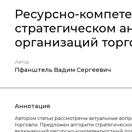
Ресурсно-компете
стратегическом а
организаций торг
Автор
Пфанштель Вадим Сергеевич
Аннотация
Автором статьи рассмотрены актуальные воп
торговли. Предложен алгоритм стратегическо
включающий ресурсно-компетентностный по