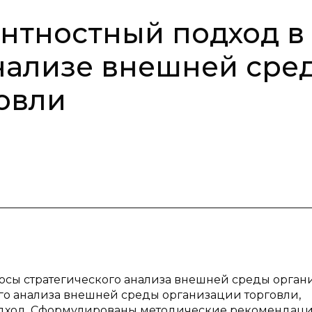
нтностный подход в
нализе внешней сре
овли
росы стратегического анализа внешней среды орга
го анализа внешней среды организации торговли,
дход. Сформулированы методические рекомендаци