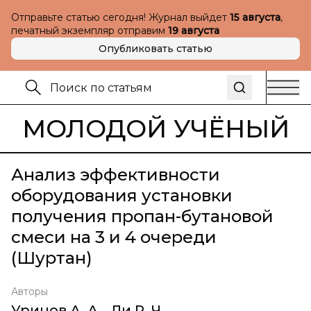
Отправьте статью сегодня! Журнал выйдет
15 августа
,
печатный экземпляр отправим
19 августа
Опубликовать статью
МОЛОДОЙ УЧЁНЫЙ
Анализ эффективности
оборудования установки
получения пропан-бутановой
смеси на 3 и 4 очереди
(Шуртан)
Авторы
Уринов А. А.
,
Ли Р. Ч.