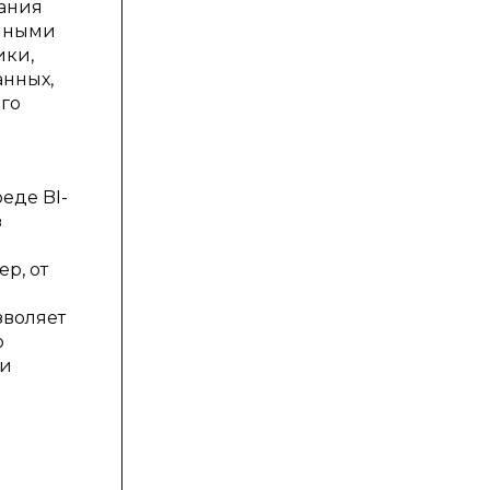
ания
анными
ики,
анных,
ого
еде BI-
з
р, от
зволяет
ю
ри