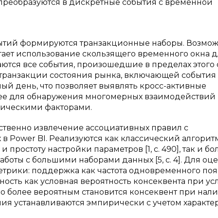
преобразуются в дискретные события с временной
бытий формируются транзакционные наборы. Возмо
ает использование скользящего временного окна д
аются все события, произошедшие в пределах этого 
транзакции состояния рынка, включающей события
ый день, что позволяет выявлять кросс-активные
нее для обнаружения многомерных взаимодействий
ическими факторами.
ственно извлечение ассоциативных правил с
 в Power BI. Реализуются как классический алгорит
простоту настройки параметров [1, с. 490], так и бо
оты с большими наборами данных [5, с. 4]. Для оц
трики: поддержка как частота одновременного по
ность как условная вероятность консеквента при у
ко более вероятным становится консеквент при нал
ия устанавливаются эмпирически с учетом характе