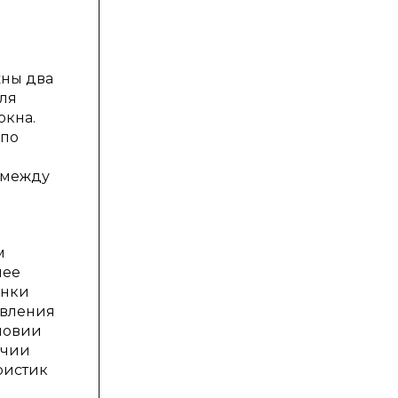
жны два
ля
окна.
 по
 между
м
лее
енки
явления
словии
ичии
ристик