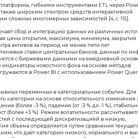
 платформы, гибкими инструментами ETL через Pow
а также широким спектром средств интерактивной
 сложных многомерных зависимостей [4, с. 115].
чает сбор и интеграцию данных из различных исто
ая цены открытия, максимума, минимума, закрытия
тра активов за период не менее пяти лет.
лючевые ставки центральных банков, данные по и
ются с биржевыми данными на ежедневной основе [
ы индикаторы новостного фона на основе методов
агружаются в Power BI с использованием Power Que
ывных переменных в категориальные события. Для
ь категории на основе относительного изменения 
 (более -3 %), падение (от -3 % до -1 %), стабильно
й рост (более +3 %). Режим волатильности рассчитывает
стей с последующей дискретизацией в низкую,
лия объема определяется путем сравнения текущег
м, что дает категории низкого, нормального и вы