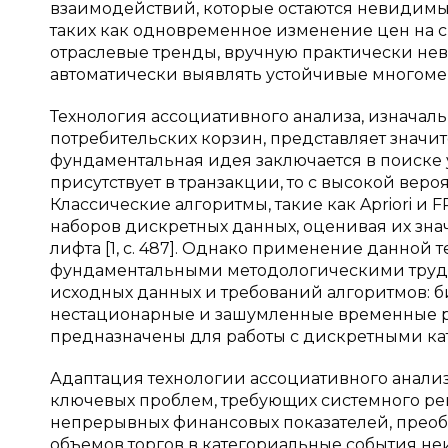
взаимодействий, которые остаются невидимы
таких как одновременное изменение цен на 
отраслевые тренды, вручную практически нево
автоматически выявлять устойчивые многоме
Технология ассоциативного анализа, изначаль
потребительских корзин, представляет знач
фундаментальная идея заключается в поиске
присутствует в транзакции, то с высокой веро
Классические алгоритмы, такие как Apriori и 
наборов дискретных данных, оценивая их зн
лифта [1, с. 487]. Однако применение данно
фундаментальными методологическими трудн
исходных данных и требований алгоритмов: 
нестационарные и зашумленные временные ря
предназначены для работы с дискретными кат
Адаптация технологии ассоциативного анализ
ключевых проблем, требующих системного ре
непрерывных финансовых показателей, преоб
объемов торгов в категориальные события н