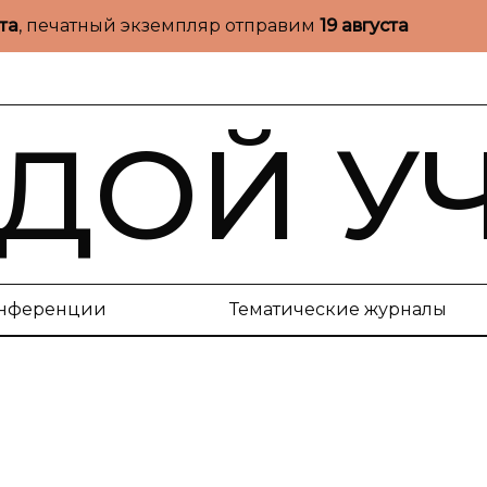
ста
, печатный экземпляр отправим
19 августа
ДОЙ У
нференции
Тематические журналы