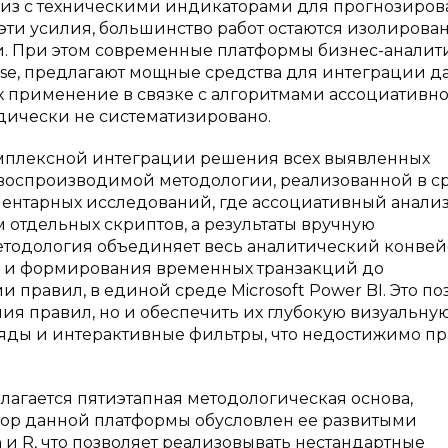
из с техническими индикаторами для прогнозиров
на эти усилия, большинство работ остаются изолиров
. При этом современные платформы бизнес-аналит
 Sense, предлагают мощные средства для интеграции д
х применение в связке с алгоритмами ассоциативн
дически не систематизировано.
омплексной интеграции решения всех выявленных
воспроизводимой методологии, реализованной в ср
ментарных исследований, где ассоциативный анали
отдельных скриптов, а результаты вручную
тодология объединяет весь аналитический конвейе
 и формирования временных транзакций до
правил, в единой среде Microsoft Power BI. Это по
ия правил, но и обеспечить их глубокую визуальну
яды и интерактивные фильтры, что недостижимо п
агается пятиэтапная методологическая основа,
Выбор данной платформы обусловлен ее развитыми
и R, что позволяет реализовывать нестандартные