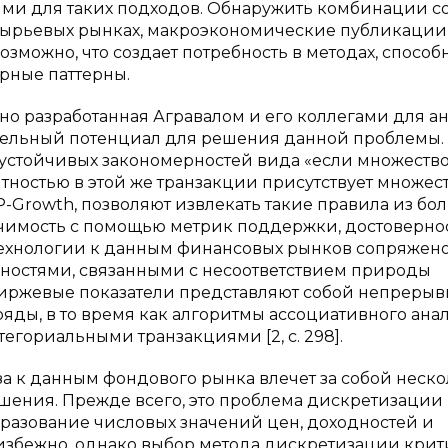
ми для таких подходов. Обнаружить комбинации с
сырьевых рынках, макроэкономические публикации
зможно, что создает потребность в методах, способ
рные паттерны.
но разработанная Агравалом и его коллегами для а
ительный потенциал для решения данной проблемы.
 устойчивых закономерностей вида «если множество
ятностью в этой же транзакции присутствует множест
FP-Growth, позволяют извлекать такие правила из бо
ачимость с помощью метрик поддержки, достоверно
й технологии к данным финансовых рынков сопряжено
остями, связанными с несоответствием природы
биржевые показатели представляют собой непрерыв
ды, в то время как алгоритмы ассоциативного ана
егориальными транзакциями [2, с. 298].
а к данным фондового рынка влечет за собой неск
шения. Прежде всего, это проблема дискретизации
разование числовых значений цен, доходностей и
еизбежно, однако выбор метода дискретизации кри