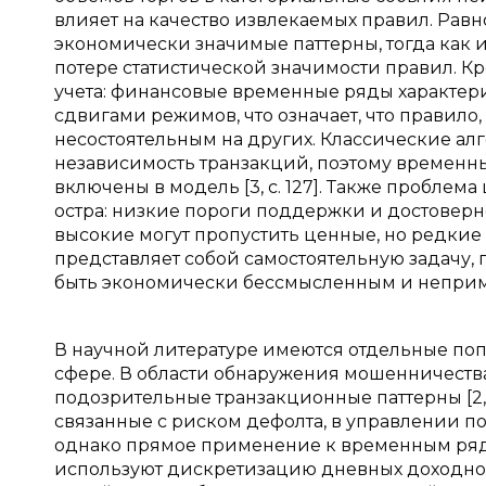
влияет на качество извлекаемых правил. Рав
экономически значимые паттерны, тогда как
потере статистической значимости правил. Кр
учета: финансовые временные ряды характер
сдвигами режимов, что означает, что правило
несостоятельным на других. Классические ал
независимость транзакций, поэтому временн
включены в модель [3, с. 127]. Также пробле
остра: низкие пороги поддержки и достоверн
высокие могут пропустить ценные, но редкие 
представляет собой самостоятельную задачу,
быть экономически бессмысленным и непри
В научной литературе имеются отдельные по
сфере. В области обнаружения мошенничеств
подозрительные транзакционные паттерны [2, 
связанные с риском дефолта, в управлении п
однако прямое применение к временным ряда
используют дискретизацию дневных доходно