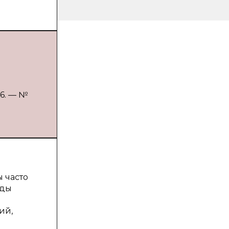
26. — №
 часто
оды
ий,