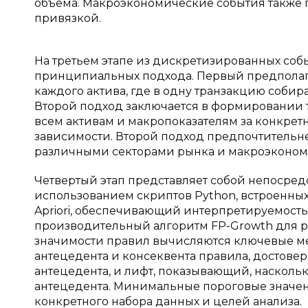
объема. Макроэкономические события также 
привязкой.
На третьем этапе из дискретизированных со
принципиальных подхода. Первый предполаг
каждого актива, где в одну транзакцию собир
Второй подход заключается в формировании 
всем активам и макропоказателям за конкретн
зависимости. Второй подход предпочтитель
различными секторами рынка и макроэконом
Четвертый этап представляет собой непосред
использованием скриптов Python, встроенных
Apriori, обеспечивающий интерпретируемость и 
производительный алгоритм FP-Growth для раб
значимости правил вычисляются ключевые ме
антецедента и консеквента правила, достовер
антецедента, и лифт, показывающий, насколь
антецедента. Минимальные пороговые значен
конкретного набора данных и целей анализа.