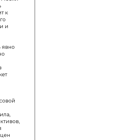
ь
т к
го
и и
 явно
но
в
жет
нсовой
ила,
ктивов,
я
 цен