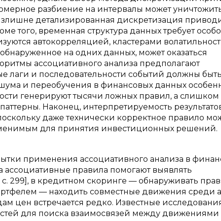
номерное разбиение на интервалы может уничтожит
 излишне детализированная дискретизация приводи
оме того, временная структура данных требует особо
изуются автокорреляцией, кластерами волатильност
, обнаруженное на одних данных, может оказаться
горитмы ассоциативного анализа предполагают
ые лаги и последовательности событий должны быть
ма шума и переобучения в финансовых данных особен
ости генерируют тысячи ложных правил, а слишком
паттерны. Наконец, интерпретируемость результато
 поскольку даже технически корректное правило мо
менимым для принятия инвестиционных решений.
пытки применения ассоциативного анализа в фина
а ассоциативные правила помогают выявлять
с. 299], в кредитном скоринге — обнаруживать прав
ортфелем — находить совместные движения среди а
м цен встречается редко. Известные исследовани
стей для поиска взаимосвязей между движениями