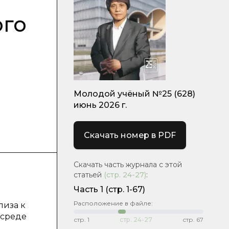
ого
Молодой учёный №25 (628)
июнь 2026 г.
Скачать номер в PDF
Скачать часть журнала с этой
статьей
(стр.
24-27
)
:
Часть 1
(стр. 1-67)
Расположение в файле:
лиза к
 среде
стр.
1
стр.
24-27
стр.
67