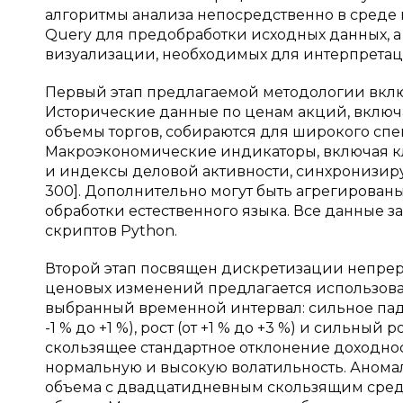
алгоритмы анализа непосредственно в среде
Query для предобработки исходных данных, 
визуализации, необходимых для интерпретации
Первый этап предлагаемой методологии вклю
Исторические данные по ценам акций, включ
объемы торгов, собираются для широкого спек
Макроэкономические индикаторы, включая к
и индексы деловой активности, синхронизиру
300]. Дополнительно могут быть агрегирован
обработки естественного языка. Все данные з
скриптов Python.
Второй этап посвящен дискретизации непрер
ценовых изменений предлагается использоват
выбранный временной интервал: сильное падение
-1 % до +1 %), рост (от +1 % до +3 %) и сильны
скользящее стандартное отклонение доходно
нормальную и высокую волатильность. Анома
объема с двадцатидневным скользящим средни