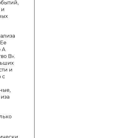
обытий,
 и
ных
нализа
 Ее
 A
во B».
льших
сти и
 с
ные,
лиза
олько
тически