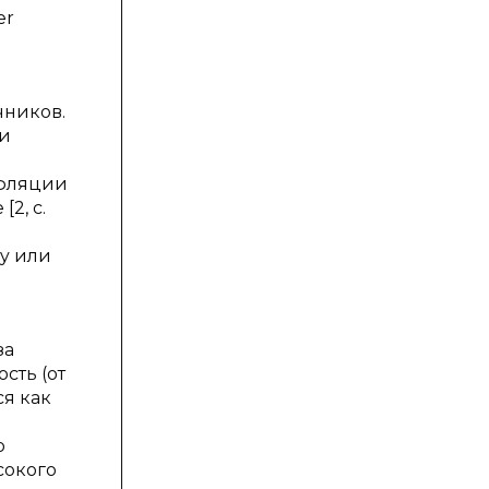
er
чников.
 и
нфляции
2, с.
ry или
за
сть (от
ся как
о
сокого