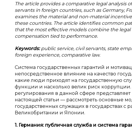
The article provides a comparative legal analysis o
servants in foreign countries, such as Germany, Fr
examines the material and non-material incentives,
these countries. The article identifies common pat
that the most effective models combine the legal sta
compensation tied to performance.
Keywords:
public service, civil servants, state emp
foreign experience, comparative law.
Система государственных гарантий и мотива
непосредственное влияние на качество госуда
какие люди приходят на государственную слу
функции и насколько велик риск коррупции. 
регулирования в данной сфере представляет к
настоящей статьи — рассмотреть основные м
государственных служащих в государствах с 
Великобритании и Японии.
1. Германия: публичная служба и
система гара