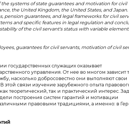
f the systems of state guarantees and motivation for civil
ance, the United Kingdom, the United States, and Japan. 
 pension guarantees, and legal frameworks for civil serv
terns and specific features in legal regulation and conc
bility of the civil servant's status with variable element
loyees, guarantees for civil servants, motivation of civil se
ции государственных служащих оказывает
рственного управления. От нее во многом зависит т
жбу, насколько добросовестно они выполняют свои
В этой связи изучение зарубежного опыта правовог
ак теоретический, так и практический интерес. За
одели построения систем гарантий и мотивации
различными правовыми традициями, а именно: в Ге
нтий