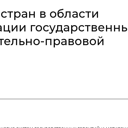
стран в области
ации государственн
тельно-правовой