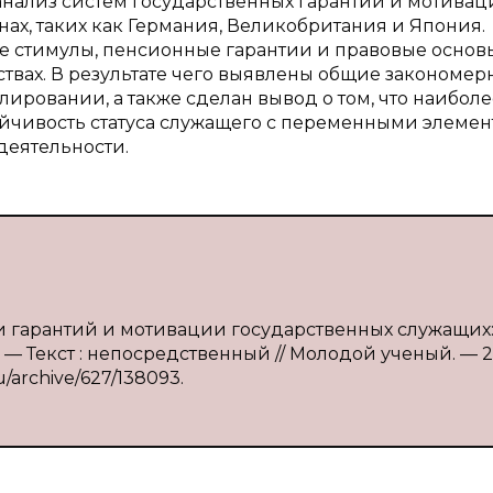
анализ систем государственных гарантий и мотива
ах, таких как Германия, Великобритания и Япония.
 стимулы, пенсионные гарантии и правовые основ
твах. В результате чего выявлены общие закономер
ировании, а также сделан вывод о том, что наиболе
йчивость статуса служащего с переменными элеме
деятельности.
сти гарантий и мотивации государственных служащих
. — Текст : непосредственный // Молодой ученый. — 2
u/archive/627/138093.