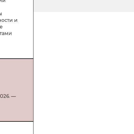
ции
ы
ности и
е
нтами
:
026. —