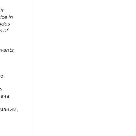
It
ice in
ludes
s of
rvants,
о,
о
дача
рмании,