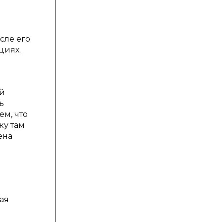
сле его
циях.
ой
ь
ем, что
ку там
ена
ая