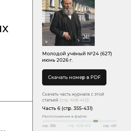
ых
Молодой учёный №24 (627)
июнь 2026 г.
Скачать номер в PDF
Скачать часть журнала с этой
статьей
(стр.
408-412
)
:
Часть 6
(стр. 355-431)
Расположение в файле:
стр.
355
стр.
408-412
стр.
431