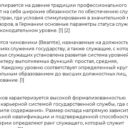
опирается на давние традиции профессионального
ет на себя широкие обязанности по обеспечению сл
 стран, где условия стимулирования в значительной
воров, в Германии основные параметры статуса слу
онодательном уровне. [1] [2]
ся чиновники (Beamte), назначаемые на должност
ях служения государству, а также служащие, с кот
ых служащих установлена развитая система уровней
ктеру выполняемых функций: простая, средняя,
. Каждому уровню соответствует определенный круг
ольным образованием до высших должностных лиц,
вание. [1]
ов характеризуется высокой формализованностью.
 карьерной системой государственной службы, где 
ипе содержания». Размер оклада напрямую зависит 
льной квалификации и подтвержденной способност
рии определяют ранг служащего, который служит