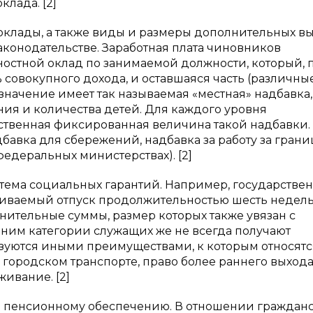
лада. [2]
оклады, а также виды и размеры дополнительных в
аконодательстве. Заработная плата чиновников
ностной оклад по занимаемой должности, который, 
% совокупного дохода, и оставшаяся часть (различны
значение имеет так называемая «местная» надбавка,
ния и количества детей. Для каждого уровня
бственная фиксированная величина такой надбавки.
бавка для сбережений, надбавка за работу за грани
едеральных министерствах). [2]
стема социальных гарантий. Например, государстве
иваемый отпуск продолжительностью шесть недель
нительные суммы, размер которых также увязан с
ним категории служащих же не всегда получают
ьзуются иными преимуществами, к которым относятс
 городском транспорте, право более раннего выхода
ивание. [2]
 пенсионному обеспечению. В отношении граждан