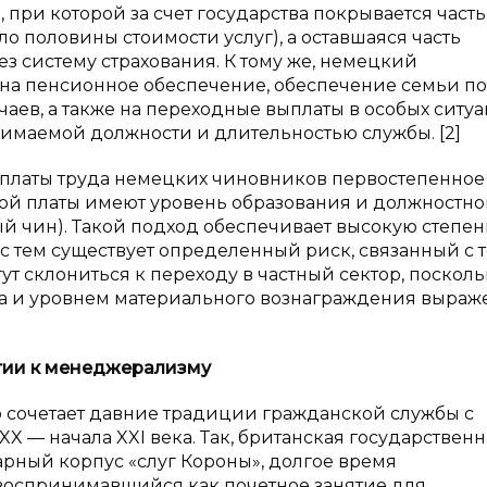
 при которой за счет государства покрывается часть
 половины стоимости услуг), а оставшаяся часть
 систему страхования. К тому же, немецкий
на пенсионное обеспечение, обеспечение семьи по
чаев, а также на переходные выплаты в особых ситуа
нимаемой должности и длительностью службы. [2]
 оплаты труда немецких чиновников первостепенное
ой платы имеют уровень образования и должностн
ый чин). Такой подход обеспечивает высокую степен
 тем существует определенный риск, связанный с т
склониться к переходу в частный сектор, посколь
да и уровнем материального вознаграждения выраж
тии к
менеджерализму
о сочетает давние традиции гражданской службы с
 — начала XXI века. Так, британская государственн
рный корпус «слуг Короны», долгое время
воспринимавшийся как почетное занятие для