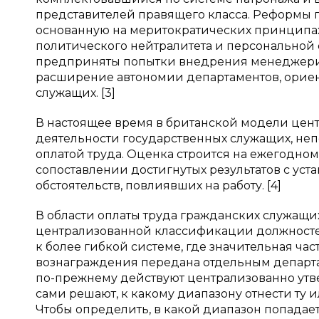
представителей правящего класса. Реформы 
основанную на меритократических принципах
политического нейтралитета и персональной о
предприняты попытки внедрения менеджериа
расширение автономии департаментов, ориен
служащих. [3]
В настоящее время в британской модели цент
деятельности государственных служащих, не
оплатой труда. Оценка строится на ежегодно
сопоставлении достигнутых результатов с ус
обстоятельств, повлиявших на работу. [4]
В области оплаты труда гражданских служащи
централизованной классификации должност
к более гибкой системе, где значительная ч
вознаграждения передана отдельным департа
по-прежнему действуют централизованно утв
сами решают, к какому диапазону отнести ту 
Чтобы определить, в какой диапазон попадае