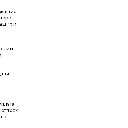
ужащих.
 мере
жащих и
ь
орыми
,
 для
оплата
от трех
и к