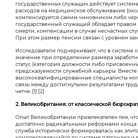
государственных служащих действует система,
расходов на медицинское обслуживание (около
компенсируется самим чиновником либо через
государственный служащий обладает правом 
смерти, компенсации в случае несчастных слу
При этом размер пенсии связан с уровнем за
Исследователи подчеркивают, что в системе
значение при определении размера заработн
статус (категория должности либо присвоенн
предсказуемости служебной карьеры. Вместе с
высококвалифицированные специалисты могут 
связь между достигнутыми результатами тру
четче. [1] [2]
2. Великобритания: от классической бюрокра
Опыт Великобритании привлекателен тем, чт
достаточно радикальными реформами конца XX
служба исторически формировалась как элита
комплектовавшийся по системе патронажа и 