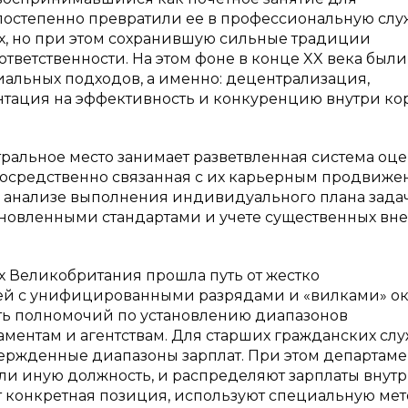
постепенно превратили ее в профессиональную слу
, но при этом сохранившую сильные традиции
тветственности. На этом фоне в конце XX века были
льных подходов, а именно: децентрализация,
тация на эффективность и конкуренцию внутри ко
ральное место занимает разветвленная система оц
посредственно связанная с их карьерным продвиже
м анализе выполнения индивидуального плана задач
тановленными стандартами и учете существенных вн
х Великобритания прошла путь от жестко
ей с унифицированными разрядами и «вилками» о
асть полномочий по установлению диапазонов
ментам и агентствам. Для старших гражданских сл
ержденные диапазоны зарплат. При этом департам
или иную должность, и распределяют зарплаты внутр
т конкретная позиция, используют специальную мет