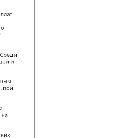
ыплат
по
е
 Среди
цей и
нным
, при
я
 на
ских