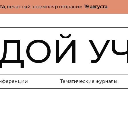
ста
, печатный экземпляр отправим
19 августа
ДОЙ У
нференции
Тематические журналы