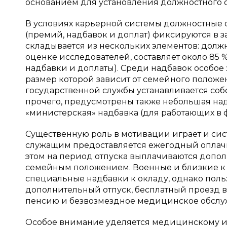
основанием для установления должностного ок
В условиях карьерной системы должностные 
(премий, надбавок и доплат) фиксируются в з
складывается из нескольких элементов: долж
оценке исследователей, составляет около 85 
надбавки и доплаты). Среди надбавок особое 
размер которой зависит от семейного положе
государственной службы устанавливается со
прочего, предусмотрены также небольшая над
«министерская» надбавка (для работающих в ф
Существенную роль в мотивации играет и си
служащим предоставляется ежегодный оплач
этом на период отпуска выплачиваются допол
семейным положением. Военные и близкие к 
специальные надбавки к окладу, однако пол
дополнительный отпуск, бесплатный проезд в
пенсию и безвозмездное медицинское обслуж
Особое внимание уделяется медицинскому и