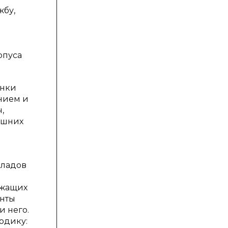
жбу,
рпуса
енки
нием и
,
ешних
кладов
ужащих
енты
и него.
одику: