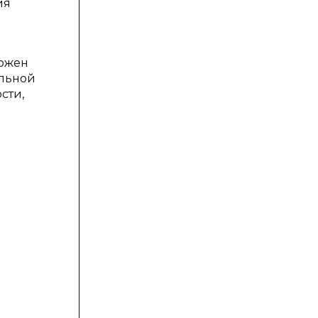
ия
ложен
альной
сти,