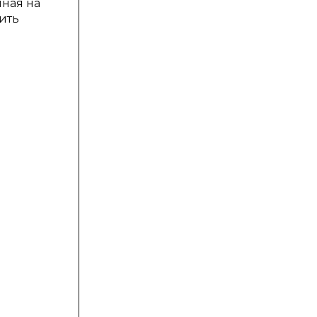
нная на
ить