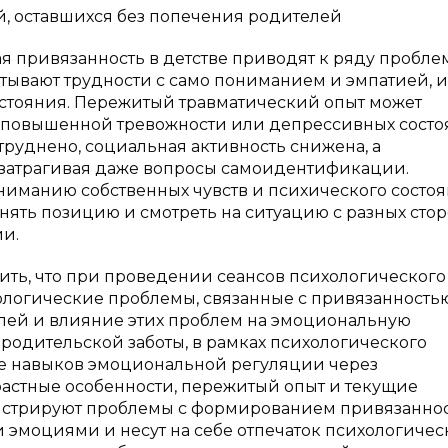
й, оставшихся без попечения родителей
я привязанность в детстве приводят к ряду пробле
тывают трудности с само пониманием и эмпатией, 
стояния. Пережитый травматический опыт может
, повышенной тревожности или депрессивных состо
уднено, социальная активность снижена, а
 затрагивая даже вопросы самоидентификации.
ниманию собственных чувств и психического состо
ять позицию и смотреть на ситуацию с разных сторо
ии.
ить, что при проведении сеансов психологического
хологические проблемы, связанные с привязанность
елей и влияние этих проблем на эмоциональную
родительской заботы, в рамках психологического
ие навыков эмоциональной регуляции через
растные особенности, пережитый опыт и текущие
нстрируют проблемы с формированием привязаннос
 эмоциями и несут на себе отпечаток психологичес