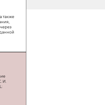
а также
ания,
 через
 данной
ние
 И.
L: