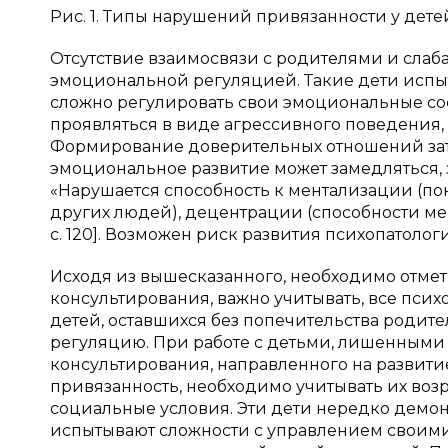
Рис. 1. Типы нарушений привязанности у дете
Отсутствие взаимосвязи с родителями и слаба
эмоциональной регуляцией. Такие дети испы
сложно регулировать свои эмоциональные со
проявляться в виде агрессивного поведения
Формирование доверительных отношений затр
эмоциональное развитие может замедляться,
«Нарушается способность к ментализации (по
других людей), децентрации (способности мен
с. 120]. Возможен риск развития психопатолог
Исходя из вышесказанного, необходимо отмет
консультирования, важно учитывать, все пси
детей, оставшихся без попечительства родит
регуляцию. При работе с детьми, лишенными 
консультирования, направленного на развит
привязанность, необходимо учитывать их воз
социальные условия. Эти дети нередко демо
испытывают сложности с управлением своими