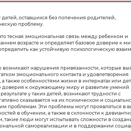
детей, оставшихся без попечения родителей,
ческую проблему.
это тесная эмоциональная связь между ребенком и
ннем возрасте и определяет базовое доверие к миру»
 определить как устойчивую психологическую взаи
то возникают нарушения привязанности, которые вы
татком эмоционального контакта и удовлетворения
 а также особенностями жизни в интернатах или де
е доверия к окружающему миру и развитие умений
езультате у таких детей, возникают трудности с
гативно сказывается на их психическом и социальн
им проблемам. Эти проблемы могут проявляться в 
ностей в обучении, а также в склонности к девиантн
, такие люди могут испытывать сложности в созда
иональной самореализации и в поддержании соци