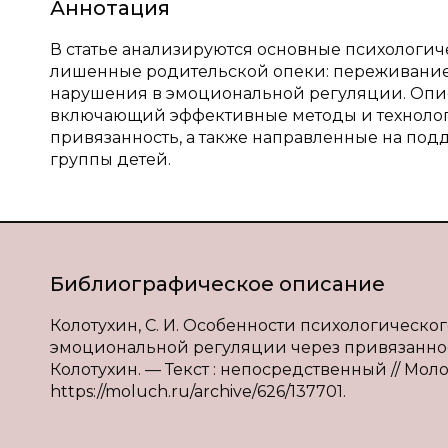
Аннотация
В статье анализируются основные психологич
лишенные родительской опеки: переживание 
нарушения в эмоциональной регуляции. Опис
включающий эффективные методы и технолог
привязанность, а также направленные на под
группы детей.
Библиографическое описание
Колотухин, С. И. Особенности психологическ
эмоциональной регуляции через привязанность
Колотухин. — Текст : непосредственный // Молод
https://moluch.ru/archive/626/137701.