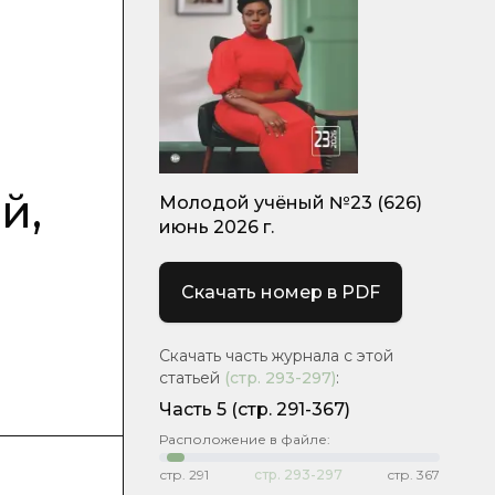
й,
Молодой учёный №23 (626)
июнь 2026 г.
Скачать номер в PDF
Скачать часть журнала с этой
статьей
(стр.
293-297
)
:
Часть 5
(стр. 291-367)
Расположение в файле:
стр.
291
стр.
293-297
стр.
367