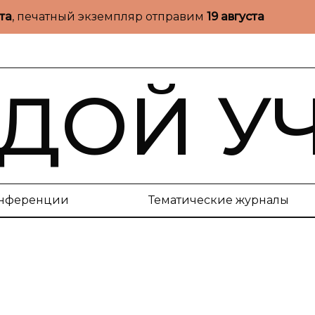
ста
, печатный экземпляр отправим
19 августа
ДОЙ У
нференции
Тематические журналы