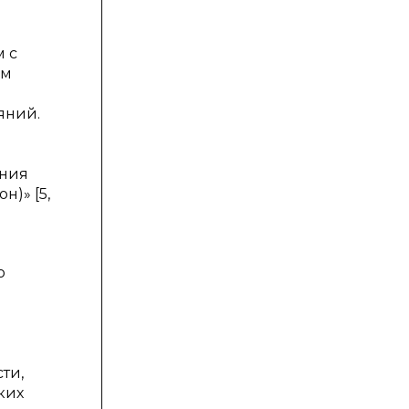
м с
им
яний.
яния
н)» [5,
ю
ти,
ких