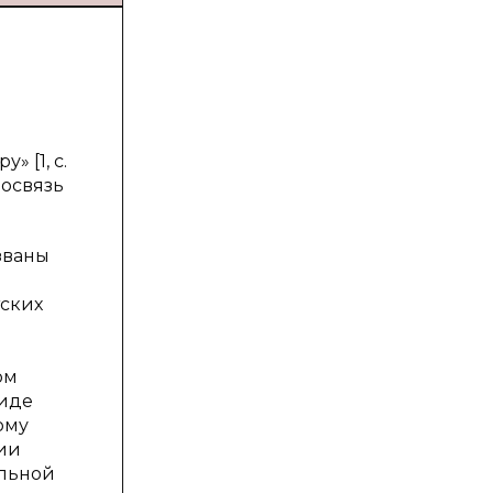
 [1, с.
мосвязь
званы
тских
ом
виде
ому
нии
альной