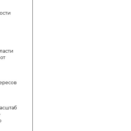
ности
ласти
от
ересов
масштаб
е
о