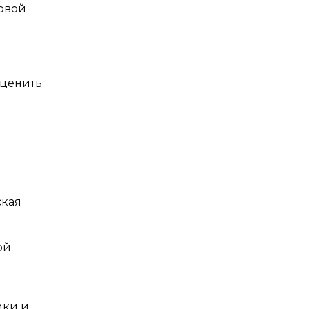
овой
оценить
ская
ой
ики и