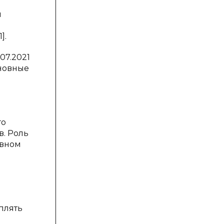
м
].
07.2021
новные
го
. Роль
ивном
плять