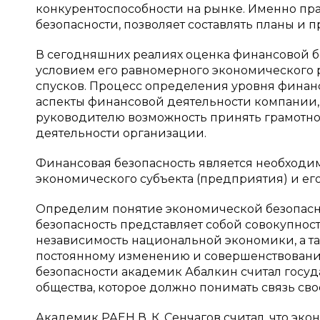
конкурентоспособности на рынке. Именно пр
безопасности, позволяет составлять планы и 
В сегодняшних реалиях оценка финансовой б
условием его равномерного экономического р
спусков. Процесс определения уровня финан
аспекты финансовой деятельности компании, 
руководителю возможность принять грамотное
деятельности организации.
Финансовая безопасность является необход
экономического субъекта (предприятия) и ег
Определим понятие экономической безопаснос
безопасность представляет собой совокупнос
независимость национальной экономики, а так
постоянному изменению и совершенствовани
безопасности академик Абалкин считал госуда
общества, которое должно понимать связь сво
Академик РАЕН В. К. Сенчагов считал, что эк