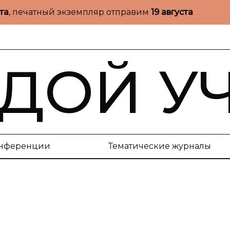
ста
, печатный экземпляр отправим
19 августа
ДОЙ У
нференции
Тематические журналы