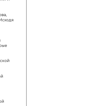
ова,
 Исходя
я
орые
еской
ой
ой