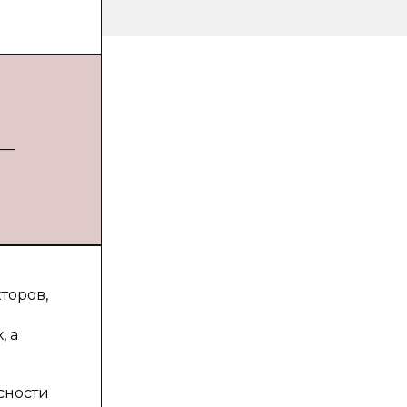
 —
торов,
, а
сности