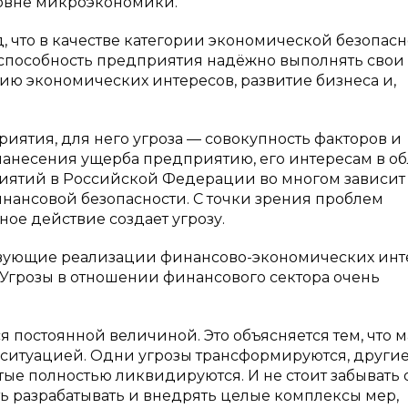
ровне микроэкономики.
д, что в качестве категории экономической безопас
способность предприятия надёжно выполнять свои
ю экономических интересов, развитие бизнеса и,
иятия, для него угроза — совокупность факторов и
 нанесения ущерба предприятию, его интересам в об
риятий в Российской Федерации во многом зависит 
нансовой безопасности. С точки зрения проблем
ое действие создает угрозу.
ствующие реализации финансово-экономических инт
 Угрозы в отношении финансового сектора очень
я постоянной величиной. Это объясняется тем, что 
 ситуацией. Одни угрозы трансформируются, други
тые полностью ликвидируются. И не стоит забывать 
ть разрабатывать и внедрять целые комплексы мер,