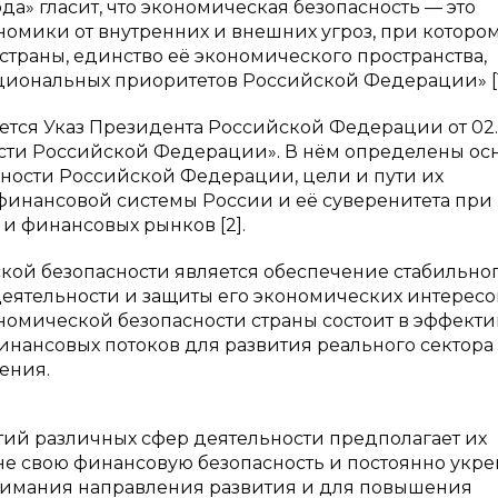
а» гласит, что экономическая безопасность — это
омики от внутренних и внешних угроз, при которо
траны, единство её экономического пространства,
циональных приоритетов Российской Федерации» [1
ется Указ Президента Российской Федерации от 02.
ости Российской Федерации». В нём определены ос
ности Российской Федерации, цели и пути их
финансовой системы России и её суверенитета при
и финансовых рынков [2].
кой безопасности является обеспечение стабильно
еятельности и защиты его экономических интересов
номической безопасности страны состоит в эффект
инансовых потоков для развития реального сектора
ения.
тий различных сфер деятельности предполагает их
не свою финансовую безопасность и постоянно укре
онимания направления развития и для повышения