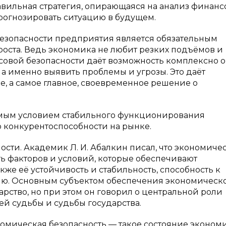
авильная стратегия, опирающаяся на анализ финанс
прогнозировать ситуацию в будущем.
езопасности предприятия является обязательным
оста. Ведь экономика не любит резких подъёмов и
совой безопасности даёт возможность комплексно 
а именно выявить проблемы и угрозы. Это даёт
, а самое главное, своевременное решение о
имым условием стабильного функционирования
о конкурентоспособности на рынке.
ти. Академик Л. И. Абалкин писал, что экономиче
ть факторов и условий, которые обеспечивают
же её устойчивость и стабильность, способность к
ю. Основным субъектом обеспечения экономическ
рство, но при этом он говорил о центральной роли
ей судьбы и судьбы государства.
ономическая безопасность — такое состояние эконом