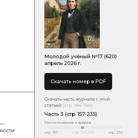
Молодой учёный №17 (620)
апрель 2026 г.
Скачать номер в PDF
Скачать часть журнала с этой
статьей
(стр.
194-196
)
:
Часть 3
(стр. 157-235)
Расположение в файле:
 —
ности
стр.
157
стр.
194-196
стр.
235