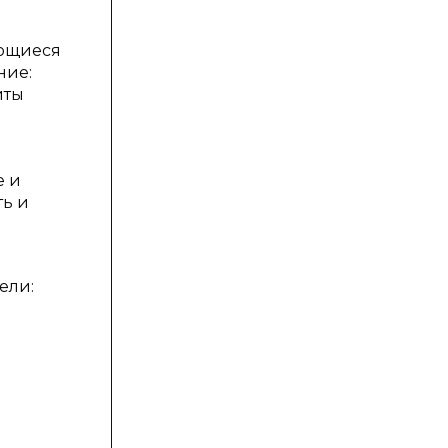
ающиеся
ние:
иты
е и
ть и
ели: