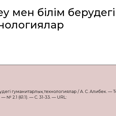
у мен білім берудегі
нологиялар
удегі гуманитарлық технологиялар / А. С. Алибек. — Те
 2.1 (61.1). — С. 31-33. — URL: