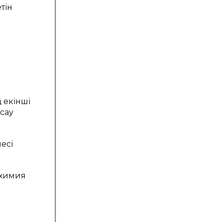
тін
 екінші
сау
есі
ң химия