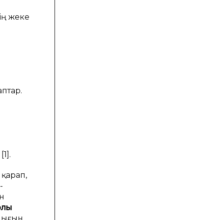
нің жеке
аптар.
1].
 қарап,
-
н
лық
алығын