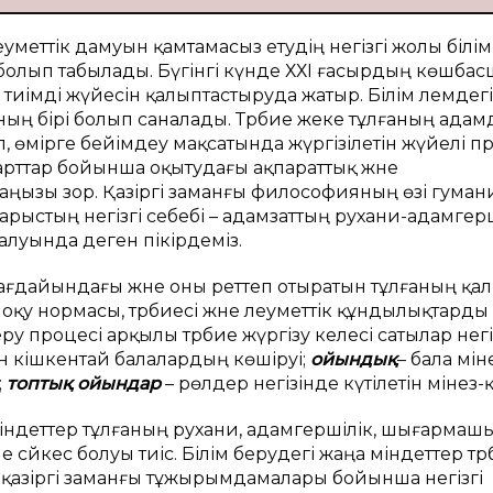
уметтік дамуын қамтамасыз етудің негізгі жолы білім
 болып табылады. Бүгінгі күнде ХХІ ғасырдың көшба
 тиімді жүйесін қалыптастыруда жатыр. Білім әлемдегі
ың бірі болып саналады. Тәрбие жеке тұлғаның ада
 өмірге бейімдеу мақсатында жүргізілетін жүйелі пр
шарттар бойынша оқытудағы ақпараттық және
ңызы зор. Қазіргі заманғы философияның өзі гуман
ыстың негізгі себебі – адамзаттың рухани-адамгерш
луында деген пікірдеміз.
жағдайындағы және оны реттеп отыратын тұлғаның қа
қу нормасы, тәрбиесі және әлеуметтік құндылықтарды
у процесі арқылы тәрбие жүргізу келесі сатылар нег
ын кішкентай балалардың көшіруі;
ойындық
– бала мін
;
топтық ойындар
– рөлдер негізінде күтілетін мінез-
і міндеттер тұлғаның рухани, адамгершілік, шығарма
әйкес болуы тиіс. Білім берудегі жаңа міндеттер тә
нің қазіргі заманғы тұжырымдамалары бойынша негізгі