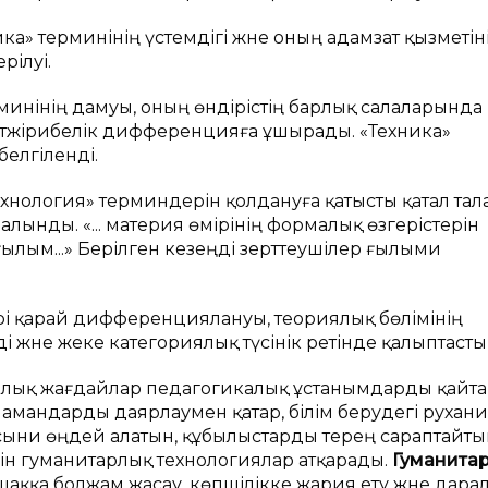
ехника» терминінің үстемдігі және оның адамзат қызметі
рілуі.
терминінің дамуы, оның өндірістің барлық салаларында
не тәжірибелік дифференцияға ұшырады. «Техника»
елгіленді.
технология» терминдерін қолдануға қатысты қатал тал
алынды. «... материя өмірінің формалық өзгерістерін
ғылым...» Берілген кезеңді зерттеушілер ғылыми
әрі қарай дифференциялануы, теориялық бөлімінің
 және жеке категориялық түсінік ретінде қалыптасты [
икалық жағдайлар педагогикалық ұстанымдарды қайта
 мамандарды даярлаумен қатар, білім берудегі рухани
сыни өңдей алатын, құбылыстарды терең сараптайты
лін гуманитарлық технологиялар атқарады.
Гуманитар
шаққа болжам жасау, көпшілікке жария ету және дар