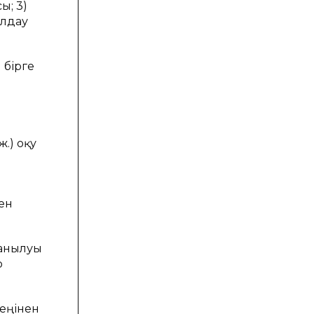
ы; 3)
олдау
 бірге
.) оқу
ен
данылуы
р
кеңінен