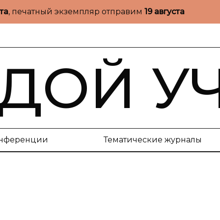
ста
, печатный экземпляр отправим
19 августа
ДОЙ У
нференции
Тематические журналы