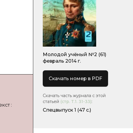
Молодой учёный №2 (61)
февраль 2014 г.
Скачать номер в PDF
Скачать часть журнала с этой
статьей
(стр.
Т.1. 31-33
)
:
кст :
Спецвыпуск 1
(47 с.)