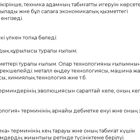
ікірінше, техника адамның табиғатты игеруін көрсете
былады және бұл салаға экономикалық қызметтегі
енгізеді.
і үлкен топқа бөледі:
лдық құрылысы туралы ғылым;
еттері туралы ғылым. Олар технологияны ғылымның
ерекшелейді: металл өңдеу технологиясы, машина жа
ы, химиялық технология және т.б.
 терминдерінің эволюциясын сараптай келе, оның кел
технология» терминінің арнайы әдебиетке енуі және оны
ехника» терминінің кең тарауы және оның табиғат күшін
імдердің жиынтығы ретінде түсініктеме берілуі.