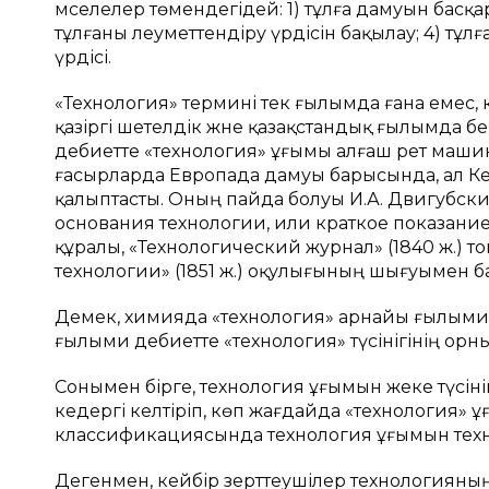
мәселелер төмендегідей: 1) тұлға дамуын басқа
тұлғаны әлеуметтендіру үрдісін бақылау; 4) т
үрдісі.
«Технология» термині тек ғылымда ғана емес, 
қазіргі шетелдік және қазақстандық ғылымда б
әдебиетте «технология» ұғымы алғаш рет машин
ғасырларда Европада дамуы барысында, ал Ке
қалыптасты. Оның пайда болуы И.А. Двигубск
основания технологии, или краткое показание 
құралы, «Технологический журнал» (1840 ж.) 
технологии» (1851 ж.) оқулығының шығуымен б
Демек, химияда «технология» арнайы ғылыми т
ғылыми әдебиетте «технология» түсінігінің орн
Сонымен бірге, технология ұғымын жеке түсін
кедергі келтіріп, көп жағдайда «технология»
классификациясында технология ұғымын те
Дегенмен, кейбір зерттеушілер технологияны