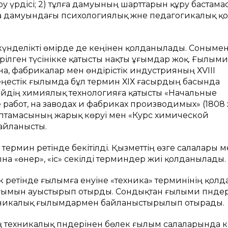
ру үрдісі; 2) тұлға дамуының шарттарын құру бастамас
ұлға дамуындағы психологиялық және педагогикалық қ
күнделікті өмірде де кеңінен қолданылады. Сонымен
ерілген түсінікке қатысты нақты ұғымдар жоқ. Ғылыми
а, фабрикалар мен өндірістік индустрияның ХVІІІ
ңестік ғылымда бұл термин ХІХ ғасырдың басында
ийдің химиялық технологияға қатысты «Начальные
работ, на заводах и фабриках производимых» (1808 ж
топтамасының жарық көруі мен «Курс химической
айланысты.
ермин ретінде бекітілді. Қызметтің өзге салалары м
ына «өнер», «іс» секілді терминдер жиі қолданылады.
ік ретінде ғылымға енуіне «техника» терминінің қол
 ұғымын ауыстырып отырды. Сондықтан ғылыми пәнде
хникалық ғылымдармен байланыстырылып отырады.
ң техникалық пәндерінен бөлек ғылым салаларында 