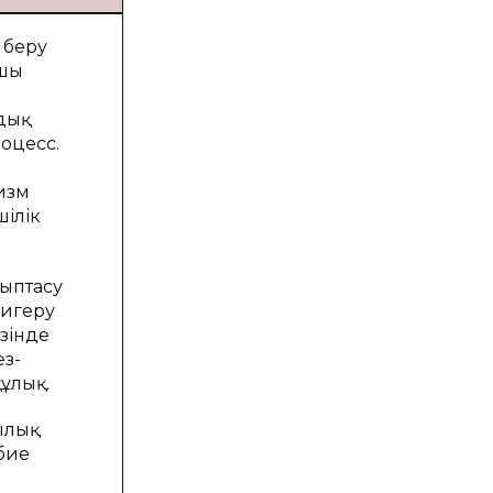
 беру
сшы
мдық
оцесс.
изм
ілік
лыптасу
 игеру
ізінде
ез-
құлық.
шылық
рбие