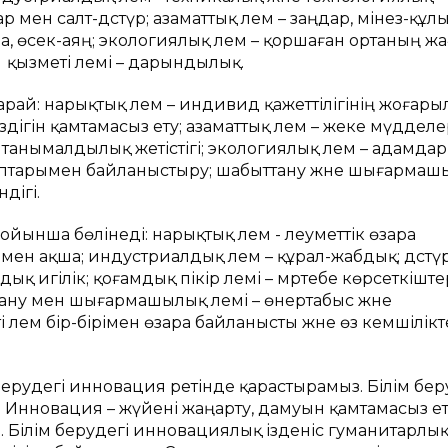
дар мен салт-дәстүр; азаматтық әлем – заңдар, мінез-құл
ма, өсек-аяң; экологиялық әлем – қоршаған ортаның 
қызметі әлемі – дарындылық.
ай: нарықтық әлем – индивид қажеттілігінің жоғары
іздігін қамтамасыз ету; азаматтық әлем – жеке мүдделе
 танымалдылық жетістігі; экологиялық әлем – адамдар
аптарымен байланыстыру; шабыттану және шығармаш
дігі.
бойынша бөлінеді: нарықтық әлем - әлеуметтік өзара
мен ақша; индустриалдық әлем – құрал-жабдық; дәстү
ық игілік; қоғамдық пікір әлемі – мәртебе көрсеткіштер
тану мен шығармашылық әлемі – өнертабыс және
і әлем бір-бірімен өзара байланысты және өз кемшілікт
ерудегі инновация ретінде қарастырамыз. Білім бер
Инновация – жүйені жаңарту, дамуын қамтамасыз ет
ы. Білім берудегі инновациялық ізденіс гуманитарлы