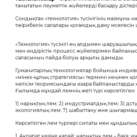
танытатын әлеуметтік жүйелерді басқару әдісте
Сондықтан «технология» түсінігінің мазмұны
тәжірибелік салалары қоғамдық даму мәселес
«Технология» түсінігі ең алдымен шаруашылық
мен өндірістік процесс жүйелерімен байланыс
саласының пайда болуы арқылы дамыды.
Гуманитарлық технологиялар бойынша индивид
«мінез-құлық стратегиясы» термині кеңінен қ
келісім теориясындағы өзара байланыстарды қа
Ғылымда мұндай әлемнің жеті түрі көрсетілген:
1) нарықтық әлем; 2) индустриалдық әлем; 3) дәстүр
экологиялық әлем; 7) шабыттану және шығармашы
Көрсетілген әлем түрлері сипаты мен құндылық
1. Ақпарат көзіне қарай: нарықтық әлем – баға