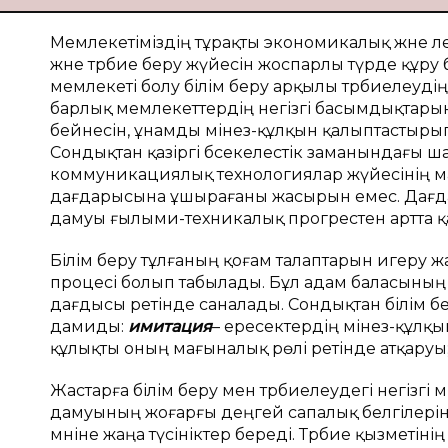
Мемлекетіміздің тұрақты экономикалық және әле
және тәрбие беру жүйесін жоспарлы түрде құру
мемлекеті болу білім беру арқылы тәрбиелеудің
барлық мемлекеттердің негізгі басымдықтарын
бейнесін, ұнамды мінез-құлқын қалыптастырып,
Сондықтан қазіргі бәсекелестік заманындағы 
коммуникациялық технологиялар жүйесінің ма
дағдарысына ұшырағаны жасырын емес. Дағдар
дамуы ғылыми-техникалық прогрестен артта қа
Білім беру тұлғаның қоғам талаптарын игеру 
процесі болып табылады. Бұл адам баласының о
дағдысы ретінде саналады. Сондықтан білім бер
дамиды:
имитация
– ересектердің мінез-құлқ
құлықты оның мағыналық рөлі ретінде атқаруы
Жастарға білім беру мен тәрбиелеудегі негізг
дамуының жоғарғы деңгей сапалық белгілеріне с
мәніне жаңа түсініктер береді. Тәрбие қызметі