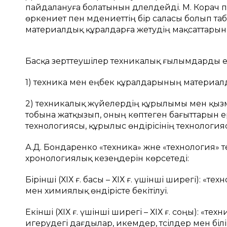
пайдалануға болатынын дәлелдейді. М. Корач п
өркениет пен мәдениеттің бір саласы болып та
материалдық құралдарға жетудің мақсаттарын 
Басқа зерттеушілер техникалық ғылымдарды ек
1) техника мен еңбек құралдарының материа
2) техникалық жүйелердің құрылымы мен қызм
тобына жатқызып, оның көптеген бағыттарын 
технологиясы, құрылыс өндірісінің технологияс
А.Д. Бондаренко «техника» және «технология»
хронологиялық кезеңдерін көрсетеді:
Бірінші (ХІХ ғ. басы – ХІХ ғ. үшінші ширегі): «
мен химиялық өндірісте бекітілуі.
Екінші (ХІХ ғ. үшінші ширегі – ХІХ ғ. соңы): «т
игерудегі дағдылар, икемдер, тәсілдер мен біл