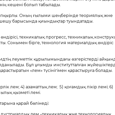
рінің кешені болып табылады.
 көпқырлы. Оның ғылыми шеңберінде теориялық және
ін шешу барысында қиындықтар туындатады.
 өндірісі, техникалық прогресс, техникалық констру
ты. Сонымен бірге, технология материалдық өндіріс
тің әлеуметтік құрылымындағы өзгерістерді айқын
олданылады. Бұл ұғымды институтталған жүйешіктер
растыратын «әлем» түсінігімен қарастыруға болады.
лік әлем; 4) азаматтық әлем; 5) қоғамдық пікір әлемі; 6)
лық қызметі әлемі.
тарына қарай бөлінеді:
; индустриалдық әлем –техникалық және технологиялық