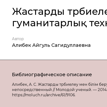
Жастарды тәрбиеле
гуманитарлық тех
Автор
Алибек Айгуль Сагидуллаевна
Библиографическое описание
Алибек, А. С. Жастарды тәрбиелеу мен білім бер
непосредственный // Молодой ученый. — 2014. — №
https://moluch.ru/archive/61/9106.