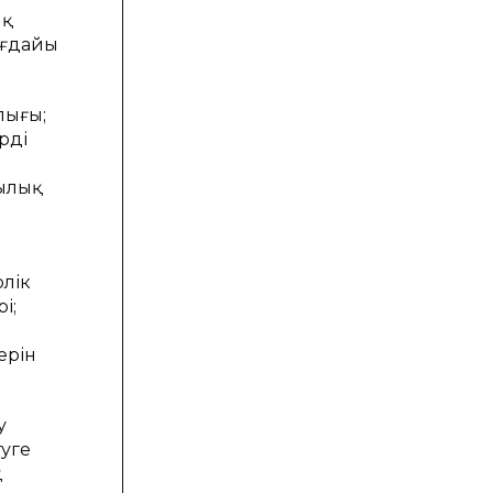
ық
жағдайы
лығы;
рді
ылық
рлік
і;
ерін
у
уге
қ