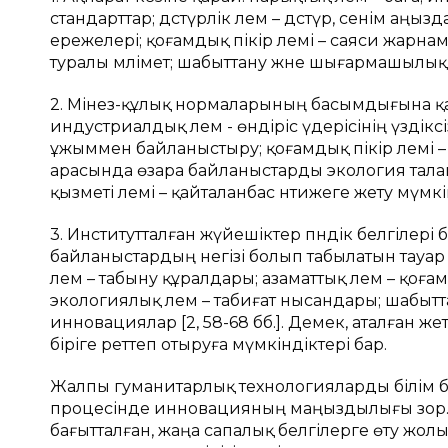
стандарттар; дәстүрлік әлем – дәстүр, сенім аңыз
ережелері; қоғамдық пікір әлемі – саяси жарна
туралы мәлімет; шабыттану және шығармашылық 
2. Мінез-құлық нормаларының басымдығына қар
индустриалдық әлем - өндіріс үдерісінің үздікс
ұжыммен байланыстыру; қоғамдық пікір әлемі –
арасында өзара байланыстарды экология тал
қызметі әлемі – қайталанбас нәтижеге жету мүмкін
3. Институтталған жүйешіктер пәндік белгілері 
байланыстардың негізі болып табылатын тауар 
әлем – табыну құралдары; азаматтық әлем – қоғамд
экологиялық әлем – табиғат нысандары; шабыт
инновациялар [2, 58-68 бб.]. Демек, аталған жет
біріге реттеп отыруға мүмкіндіктері бар.
Жалпы гуманитарлық технологияларды білім б
процесінде инновацияның маңыздылығы зор. 
бағытталған, жаңа сапалық белгілерге өту жол