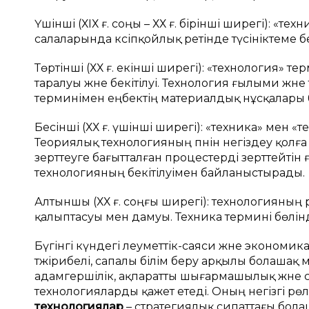
Үшінші (ХІХ ғ. соңы – ХХ ғ. бірінші ширегі): «т
салаларында кәсіпқойлық ретінде түсініктеме бе
Төртінші (ХХ ғ. екінші ширегі): «технология» 
таралуы және бекітілуі. Технология ғылыми жә
терминімен еңбектің материалдық нұсқалары б
Бесінші (ХХ ғ. үшінші ширегі): «техника» мен «
Теориялық технологияның пәнін негіздеу қолға 
зерттеуге бағытталған процестерді зерттейтін 
технологияның бекітілуімен байланыстырады.
Алтыншы (ХХ ғ. соңғы ширегі): технологияның 
қалыптасуы мен дамуы. Техника термині бөлінді
Бүгінгі күндегі әлеуметтік-саяси және эконом
тәжірибелі, сапалы білім беру арқылы болашақ
адамгершілік, ақпаратты шығармашылық және 
технологияларды қажет етеді. Оның негізгі рө
технологиялар
– стратегиялық сипаттағы бола