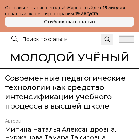
Отправьте статью сегодня! Журнал выйдет
15 августа
,
печатный экземпляр отправим
19 августа
Опубликовать статью
МОЛОДОЙ УЧЁНЫЙ
Современные педагогические
технологии как средство
интенсификации учебного
процесса в высшей школе
Авторы
Митина Наталья Александровна
,
Нуржанова Тамара Такисовна