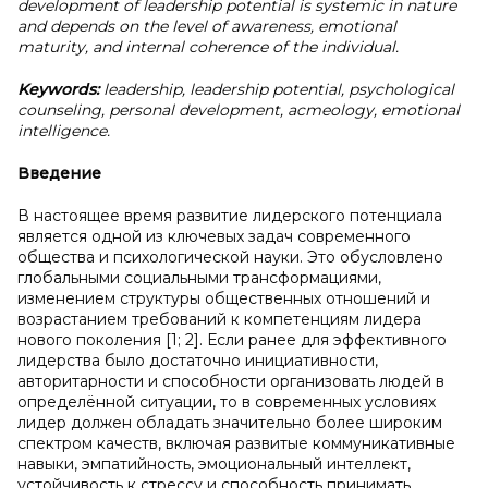
development of leadership potential is systemic in nature
and depends on the level of awareness, emotional
maturity, and internal coherence of the individual.
Keywords:
leadership, leadership potential, psychological
counseling, personal development, acmeology, emotional
intelligence.
Введение
В настоящее время развитие лидерского потенциала
является одной из ключевых задач современного
общества и психологической науки. Это обусловлено
глобальными социальными трансформациями,
изменением структуры общественных отношений и
возрастанием требований к компетенциям лидера
нового поколения [1; 2]. Если ранее для эффективного
лидерства было достаточно инициативности,
авторитарности и способности организовать людей в
определённой ситуации, то в современных условиях
лидер должен обладать значительно более широким
спектром качеств, включая развитые коммуникативные
навыки, эмпатийность, эмоциональный интеллект,
устойчивость к стрессу и способность принимать