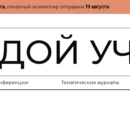
ста
, печатный экземпляр отправим
19 августа
ДОЙ У
нференции
Тематические журналы