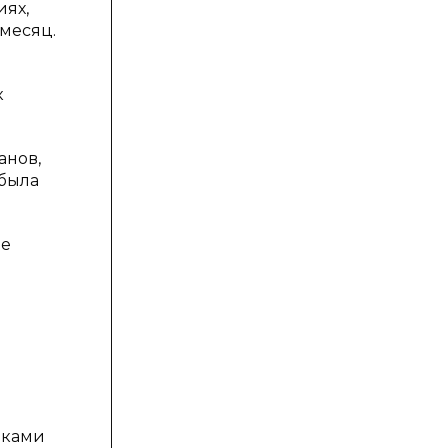
иях,
 месяц.
к
анов,
 была
ые
иками