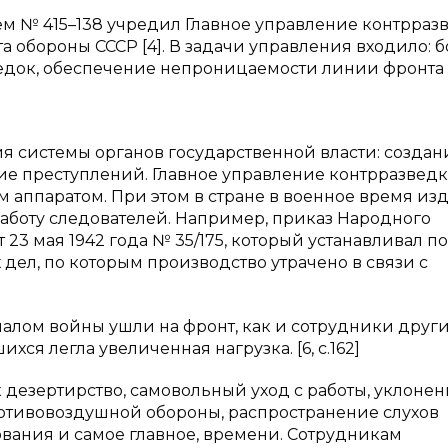
ем № 415–138 учредил Главное управление контрраз
обороны СССР [4]. В задачи управления входило: б
едок, обеспечение непроницаемости линии фронта
я системы органов государственной власти: создан
ие преступлений. Главное управление контрразвед
аппаратом. При этом в стране в военное время из
аботу следователей. Например, приказ Народного
23 мая 1942 года № 35/175, который устанавливал п
дел, по которым производство утрачено в связи с
алом войны ушли на фронт, как и сотрудники друг
ся легла увеличенная нагрузка. [6, c.162]
дезертирство, самовольный уход с работы, уклонен
отивовоздушной обороны, распространение слухов
ования и самое главное, времени. Сотрудникам