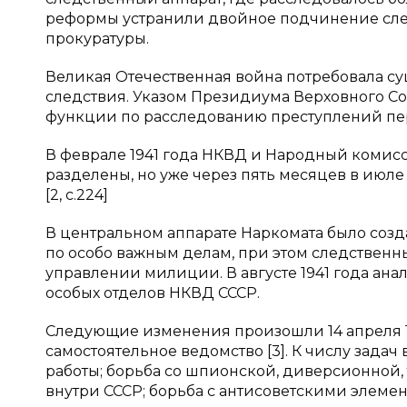
реформы устранили двойное подчинение сле
прокуратуры.
Великая Отечественная война потребовала с
следствия. Указом Президиума Верховного Сов
функции по расследованию преступлений пер
В феврале 1941 года НКВД и Народный комисс
разделены, но уже через пять месяцев в июле
[2, c.224]
В центральном аппарате Наркомата было созд
по особо важным делам, при этом следствен
управлении милиции. В августе 1941 года ана
особых отделов НКВД СССР.
Следующие изменения произошли 14 апреля 1
самостоятельное ведомство [3]. К числу зада
работы; борьба со шпионской, диверсионной
внутри СССР; борьба с антисоветскими элемен