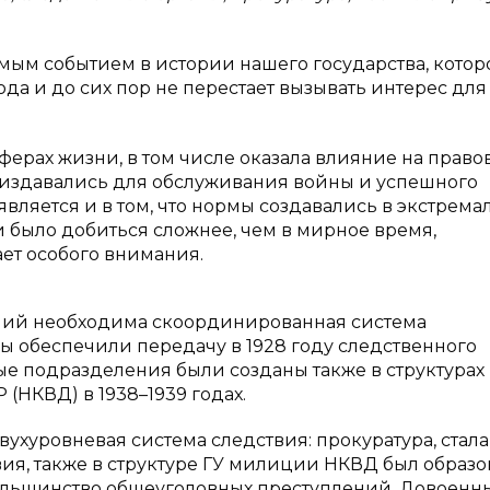
мым событием в истории нашего государства, котор
ода и до сих пор не перестает вызывать интерес для
ферах жизни, в том числе оказала влияние на право
ы издавались для обслуживания войны и успешного
вляется и в том, что нормы создавались в экстрема
и было добиться сложнее, чем в мирное время,
ает особого внимания.
ний необходима скоординированная система
ы обеспечили передачу в 1928 году следственного
ые подразделения были созданы также в структурах
(НКВД) в 1938–1939 годах.
вухуровневая система следствия: прокуратура, стала
ия, также в структуре ГУ милиции НКВД был образо
большинство общеуголовных преступлений. Довоенн