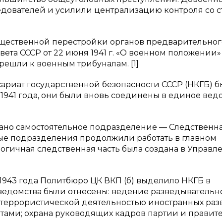
дователей и усилили централизацию контроля со 
ущественной перестройки органов предварительног
ета СССР от 22 июня 1941 г. «О военном положении»
ешли к военным трибуналам. [1]
ариат государственной безопасности СССР (НКГБ) 
 1941 года, они были вновь соединены в единое вед
ано самостоятельное подразделение — Следственна
ные подразделения продолжили работать в главном
логичная следственная часть была создана в Управл
943 года Политбюро ЦК ВКП (б) выделило НКГБ в
ч ведомства были отнесены: ведение разведывательн
, террористической деятельностью иностранных раз
тами; охрана руководящих кадров партии и правите