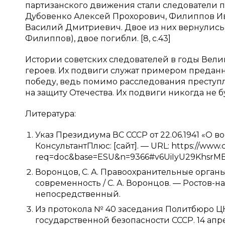
партизанского движения стали следователи
Дубовенко Алексей Прохорович, Филиппов И
Василий Дмитриевич. Двое из них вернулись на 
Филиппов), двое погибли. [8, c.43]
Истории советских следователей в годы Вел
героев. Их подвиги служат примером преданн
победу, ведь помимо расследования преступл
на защиту Отечества. Их подвиги никогда не б
Литература:
Указ Президиума ВС СССР от 22.06.1941 «О в
КонсультантПлюс: [сайт]. — URL: https://www.co
req=doc&base=ESU&n=9366#v6UiIyU29KhsrMBZ1
Воронцов, С. А. Правоохранительные орга
современность / С. А. Воронцов. — Ростов-на-
непосредственный.
Из протокола № 40 заседания Политбюро Ц
государственной безопасности СССР. 14 апре