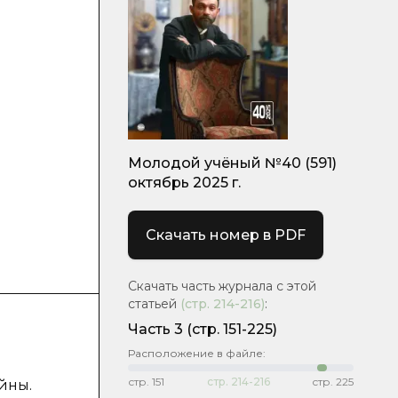
Молодой учёный №40 (591)
октябрь 2025 г.
Скачать номер в PDF
Скачать часть журнала с этой
статьей
(стр.
214-216
)
:
Часть 3
(стр. 151-225)
Расположение в файле:
стр.
151
стр.
214-216
стр.
225
йны.