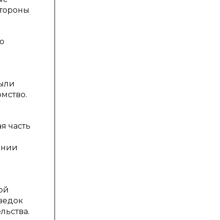
стороны
о
были
омство.
я часть
ении
ой
ведок
льства.