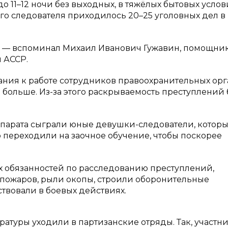
 11–12 ночи без выходных, в тяжёлых бытовых услов
го следователя приходилось 20–25 уголовных дел в
ал», — вспоминал Михаил Иванович Гужавин, помощни
 АССР.
ания к работе сотрудников правоохранительных орг
 больше. Из-за этого раскрываемость преступлений
ппарата сыграли юные девушки-следователи, котор
о переходили на заочное обучение, чтобы поскорее
 обязанностей по расследованию преступлений,
 пожаров, рыли окопы, строили оборонительные
ствовали в боевых действиях.
атуры уходили в партизанские отряды. Так, участн