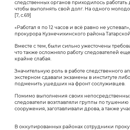
следственных органов приходилось работать до
чтобы выполнять свой долг. На одного молодо
[7, c.69]
«Работал я по 12 часов и всё равно не успев
прокурора Кузнечихинского района Татарской
Вместе с тем, были сильно ужесточены требов
что также осложняло работу следователей еще
крайне слабая.
Значительную роль в работе следственного а
экстерном сдавали экзамены в институте либ
подменить ушедших на фронт сослуживцев.
Помимо выполнения своих непосредственных
следователи возглавляли группы по тушению
сооружения, заготавливали дрова, а также уча
В оккупированных районах сотрудники прокур