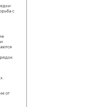
ведки
орьба с
ие
ки
даются
орядок
их
ие от