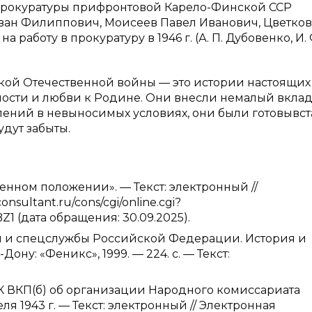
 прокуратуры прифронтовой Карело-Финской ССР
ван Филиппович, Моисеев Павел Иванович, Цветков
работу в прокуратуру в 1946 г. (А. П. Дубовенко, И. 
икой Отечественной войны — это истории настоящих
ости и любви к Родине. Они внесли немалый вклад
ений в невыносимых условиях, они были готовывст
удут забыты.
оенном положении». — Текст: электронный //
nsultant.ru/cons/cgi/online.cgi?
 (дата обращения: 30.09.2025).
ны и спецслужбы Российской Федерации. История и
Дону: «Феникс», 1999. — 224. c. — Текст:
К ВКП(б) об организации Народного комиссариата
ля 1943 г. — Текст: электронный // Электронная