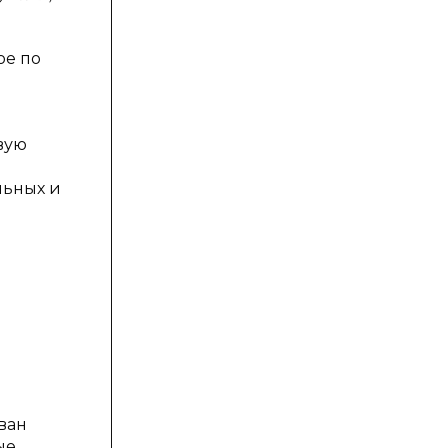
ое по
вую
льных и
ван
ые