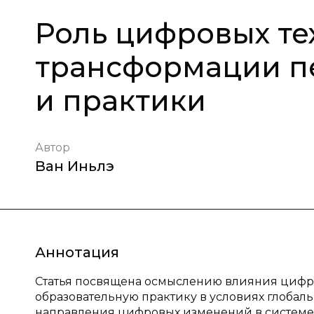
Роль цифровых те
трансформации п
и практики
Автор
Ван Иньлэ
Аннотация
Статья посвящена осмыслению влияния цифро
образовательную практику в условиях глоба
направления цифровых изменений в системе 