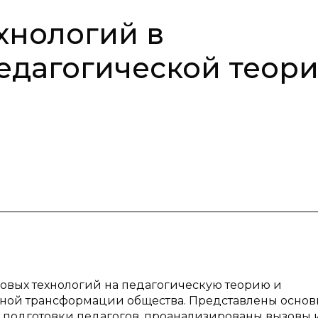
хнологий в
едагогической теор
вых технологий на педагогическую теорию и
льной трансформации общества. Представлены осно
подготовки педагогов, проанализированы вызовы 