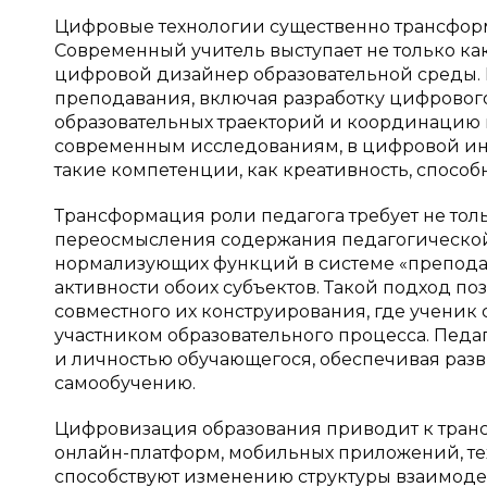
Цифровые технологии существенно трансфор
Современный учитель выступает не только как 
цифровой дизайнер образовательной среды. 
преподавания, включая разработку цифровог
образовательных траекторий и координацию 
современным исследованиям, в цифровой ин
такие компетенции, как креативность, способ
Трансформация роли педагога требует не тол
переосмысления содержания педагогической
нормализующих функций в системе «преподав
активности обоих субъектов. Такой подход п
совместного их конструирования, где ученик 
участником образовательного процесса. Пед
и личностью обучающегося, обеспечивая разв
самообучению.
Цифровизация образования приводит к тран
онлайн-платформ, мобильных приложений, те
способствуют изменению структуры взаимодей