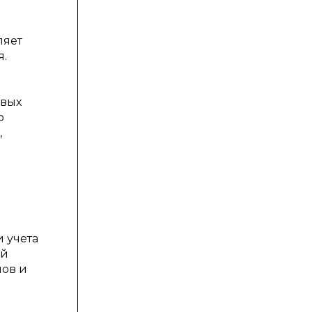
ляет
я.
овых
о
,
 учета
ой
пов и