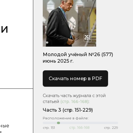
ии
Молодой учёный №26 (577)
июнь 2025 г.
Скачать номер в PDF
Скачать часть журнала с этой
статьей
(стр.
166-168
)
:
Часть 3
(стр. 151-229)
Расположение в файле:
вные
стр.
151
стр.
166-168
стр.
229
и