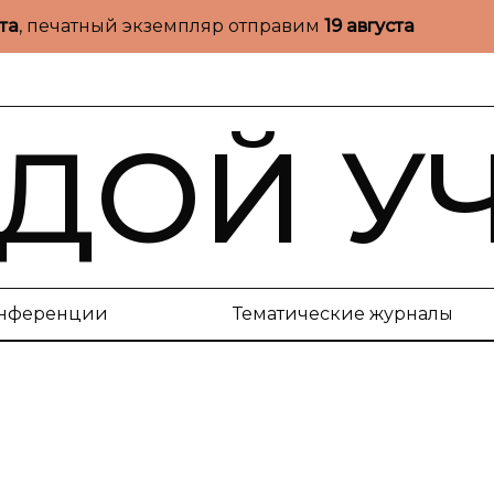
ста
, печатный экземпляр отправим
19 августа
ДОЙ У
нференции
Тематические журналы