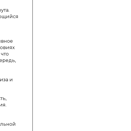
ута.
ающийся
ивное
ловиях
 что
ередь,
иза и
ть,
ия.
ольной