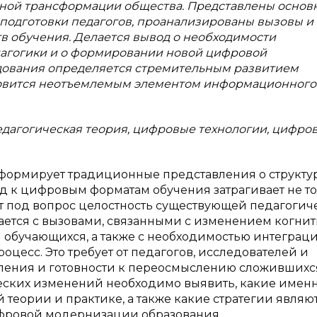
льной трансформации общества. Представлены основ
подготовки педагогов, проанализированы вызовы и
в обучения. Делается вывод о необходимости
агогики и о формировании новой цифровой
едования определяется стремительным развитием
ановится неотъемлемым элементом информационного
дагогическая теория, цифровые технологии, цифро
формирует традиционные представления о структур
д к цифровым форматам обучения затрагивает не т
ит под вопрос целостность существующей педагогич
ается с вызовами, связанными с изменением когнит
 обучающихся, а также с необходимостью интеграц
цесс. Это требует от педагогов, исследователей и
ления и готовности к переосмыслению сложившихс
ческих изменений необходимо выявить, какие имен
теории и практике, а также какие стратегии являю
фровой модернизации образования.