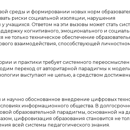
овой среды и формировании новых норм образоват
ывать риски социальной изоляции, нарушения
 учащихся. Ответом на эти вызовы может стать сис
оддержку когнитивного, эмоционального и социаль
ся не только техническое обеспечение образователь
ового взаимодействия, способствующей личностно
ории и практики требует системного переосмысле
ходим переход от авторитарной парадигмы к модел
хнологии выступают не целью, а средством достижен
 и научно обоснованное внедрение цифровых техн
 условиях информационного общества. В долгосроч
овой образовательной парадигмы, основанной на д
азом, цифровизация образования становится не то
ения всей системы педагогического знания.