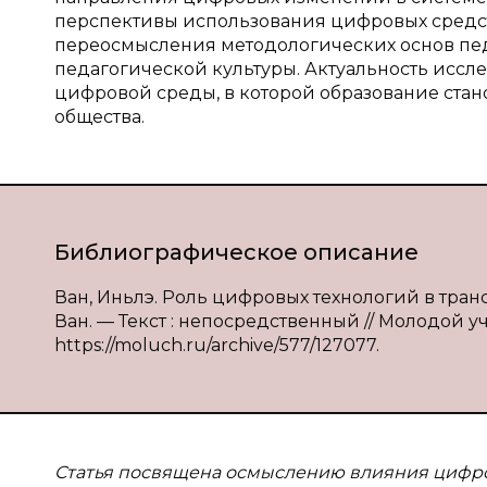
перспективы использования цифровых средст
переосмысления методологических основ пе
педагогической культуры. Актуальность исс
цифровой среды, в которой образование ст
общества.
Библиографическое описание
Ван, Иньлэ. Роль цифровых технологий в тра
Ван. — Текст : непосредственный // Молодой уче
https://moluch.ru/archive/577/127077.
Статья посвящена осмыслению влияния цифро