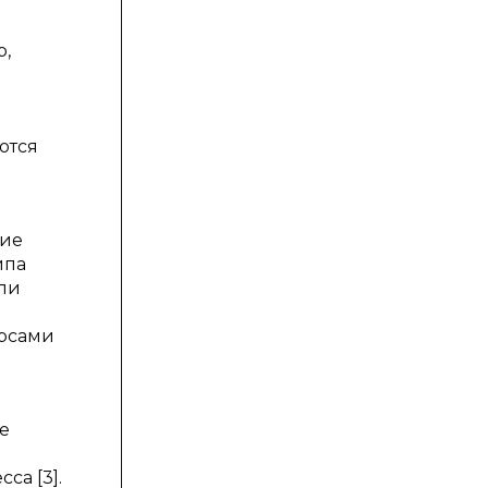
р,
ются
ние
ипа
ели
урсами
е
са [3].