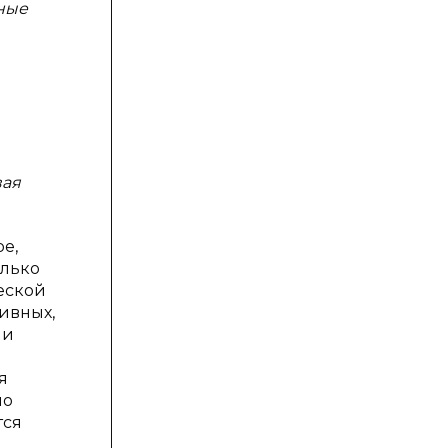
ные
вая
е,
олько
еской
ивных,
ии
я
но
тся