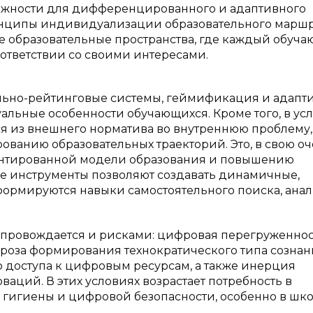
ожности для дифференцированного и адаптивного
ринципы индивидуализации образовательного маршр
е образовательные пространства, где каждый обуч
оответствии со своими интересами.
лльно-рейтинговые системы, геймификация и адапт
альные особенности обучающихся. Кроме того, в ус
я из внешнего норматива во внутреннюю проблему,
ованию образовательных траекторий. Это, в свою оч
ентированной модели образования и повышению
е инструменты позволяют создавать динамичные,
ормируются навыки самостоятельного поиска, анал
провождается и рисками: цифровая перегруженнос
роза формирования технократического типа сознан
 доступа к цифровым ресурсам, а также инерция
аций. В этих условиях возрастает потребность в
 гигиены и цифровой безопасности, особенно в шк