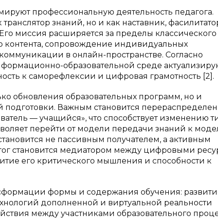
мируют профессиональную деятельность педагога.
транслятор знаний, но и как наставник, фасилитато
Его миссия расширяется за пределы классического
о контента, сопровождение индивидуальных
коммуникации в онлайн-пространстве. Согласно
формационно-образовательной среде актуализиру
ность к саморефлексии и цифровая грамотность [2].
ько обновления образовательных программ, но и
 подготовки. Важным становится перераспределе
атель — учащийся», что способствует изменению т
озволяет перейти от модели передачи знаний к мод
становится не пассивным получателем, а активным
агог становится медиатором между цифровыми рес
итие его критического мышления и способности к
сформации формы и содержания обучения: развити
хнологий дополненной и виртуальной реальности
ствия между участниками образовательного процес