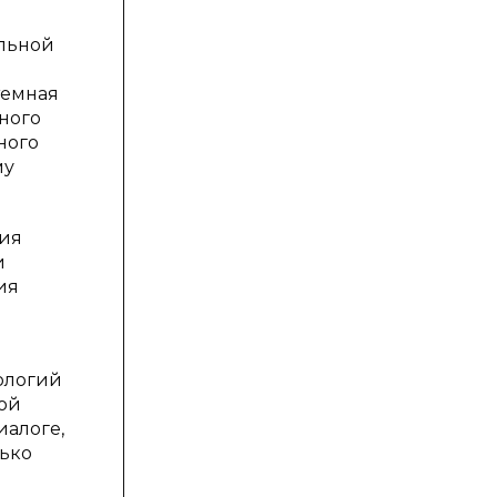
ельной
темная
ного
ного
му
ния
и
ия
ологий
ной
иалоге,
лько