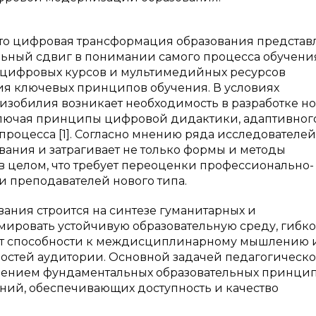
то цифровая трансформация образования представ
альный сдвиг в понимании самого процесса обучени
 цифровых курсов и мультимедийных ресурсов
я ключевых принципов обучения. В условиях
зобилия возникает необходимость в разработке н
ключая принципы цифровой дидактики, адаптивног
роцесса [1]. Согласно мнению ряда исследователей
вания и затрагивает не только формы и методы
 целом, что требует переоценки профессионально-
и преподавателей нового типа.
ания строится на синтезе гуманитарных и
рмировать устойчивую образовательную среду, гибко
ет способности к междисциплинарному мышлению и
ностей аудитории. Основной задачей педагогическ
анением фундаментальных образовательных принци
й, обеспечивающих доступность и качество