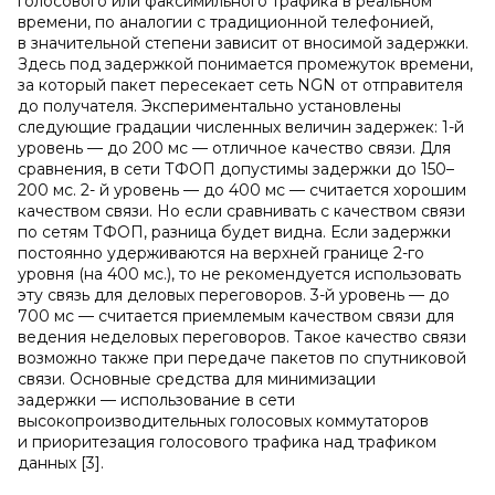
голосового или факсимильного трафика в реальном
времени, по аналогии с традиционной телефонией,
в значительной степени зависит от вносимой задержки.
Здесь под задержкой понимается промежуток времени,
за который пакет пересекает сеть NGN от отправителя
до получателя. Экспериментально установлены
следующие градации численных величин задержек: 1-й
уровень — до 200 мс — отличное качество связи. Для
сравнения, в сети ТФОП допустимы задержки до 150–
200 мс. 2- й уровень — до 400 мс — считается хорошим
качеством связи. Но если сравнивать с качеством связи
по сетям ТФОП, разница будет видна. Если задержки
постоянно удерживаются на верхней границе 2-го
уровня (на 400 мс.), то не рекомендуется использовать
эту связь для деловых переговоров. 3-й уровень — до
700 мс — считается приемлемым качеством связи для
ведения неделовых переговоров. Такое качество связи
возможно также при передаче пакетов по спутниковой
связи. Основные средства для минимизации
задержки — использование в сети
высокопроизводительных голосовых коммутаторов
и приоритезация голосового трафика над трафиком
данных [3].