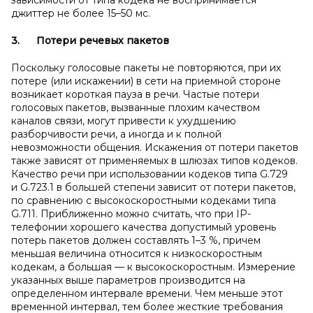
зависимости от типа кодека не воспринимается
джиттер не более 15–50 мс.
3.
Потери речевых пакетов
Поскольку голосовые пакеты не повторяются, при их
потере (или искажении) в сети на приемной стороне
возникает короткая пауза в речи. Частые потери
голосовых пакетов, вызванные плохим качеством
каналов связи, могут привести к ухудшению
разборчивости речи, а иногда и к полной
невозможности общения. Искажения от потери пакетов
также зависят от применяемых в шлюзах типов кодеков.
Качество речи при использовании кодеков типа G.729
и G.723.1 в большей степени зависит от потери пакетов,
по сравнению с высокоскоростными кодеками типа
G.711. Приближенно можно считать, что при IP-
телефонии хорошего качества допустимый уровень
потерь пакетов должен составлять 1–3 %, причем
меньшая величина относится к низкоскоростным
кодекам, а большая — к высокоскоростным. Измерение
указанных выше параметров производится на
определенном интервале времени. Чем меньше этот
временной интервал, тем более жесткие требования