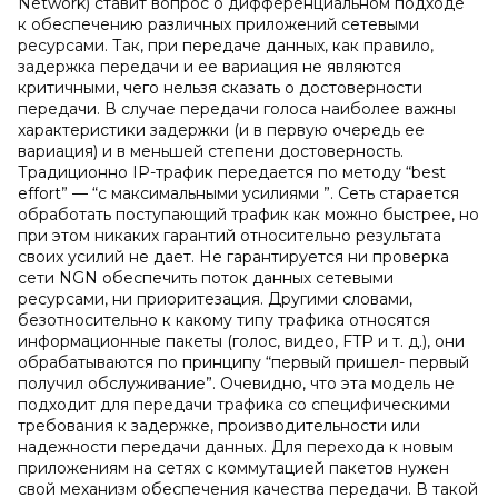
Network) ставит вопрос о дифференциальном подходе
к обеспечению различных приложений сетевыми
ресурсами. Так, при передаче данных, как правило,
задержка передачи и ее вариация не являются
критичными, чего нельзя сказать о достоверности
передачи. В случае передачи голоса наиболее важны
характеристики задержки (и в первую очередь ее
вариация) и в меньшей степени достоверность.
Традиционно IP-трафик передается по методу “best
effort” — “с максимальными усилиями ”. Сеть старается
обработать поступающий трафик как можно быстрее, но
при этом никаких гарантий относительно результата
своих усилий не дает. Не гарантируется ни проверка
сети NGN обеспечить поток данных сетевыми
ресурсами, ни приоритезация. Другими словами,
безотносительно к какому типу трафика относятся
информационные пакеты (голос, видео, FTP и т. д.), они
обрабатываются по принципу “первый пришел- первый
получил обслуживание”. Очевидно, что эта модель не
подходит для передачи трафика со специфическими
требования к задержке, производительности или
надежности передачи данных. Для перехода к новым
приложениям на сетях с коммутацией пакетов нужен
свой механизм обеспечения качества передачи. В такой