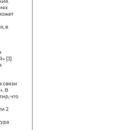
ния.
иях
может
, в
м
 [3].
я
в связи
». В
ир, что
ти 2
тура