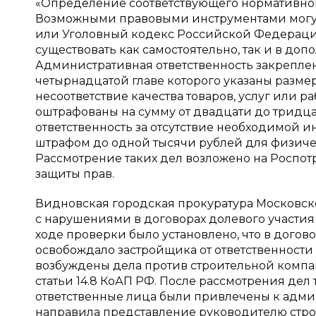
«Определение соответствующего нормативного
Возможными правовыми инструментами могут
или Уголовный кодекс Российской Федерации.
существовать как самостоятельно, так и в до
Административная ответственность закрепле
четырнадцатой главе которого указаны разме
несоответствие качества товаров, услуг или 
оштрафованы на сумму от двадцати до тридцат
ответственность за отсутствие необходимой и
штрафом до одной тысячи рублей для физичес
Рассмотрение таких дел возложено на Роспот
защиты прав.
Видновская городская прокуратура Московск
с нарушениями в договорах долевого участия 
ходе проверки было установлено, что в догов
освобождало застройщика от ответственности
возбуждены дела против строительной компан
статьи 14.8 КоАП РФ. После рассмотрения де
ответственные лица были привлечены к админ
направила представление руководителю строи