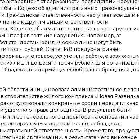
 акта зависит от серьезности последствий наруше
 быть Кодекс об административных правонарушен
 Гражданская ответственность наступает всегда и 
полнение к другим видам ответственности.
на в Кодексе об административных правонарушениях
ры штрафов за такие нарушения. Например, за
работ стандартам юридические лица могут быть
и тысяч рублей. Статья 14.8 предусматривает
нформации о товаре, услуге или работе, с возможны
ких лиц и до десяти тысяч рублей для организаций»
ребнадзор, в который целесообразно обращаться дл
ой области инициировала административное дело 
в строительстве жилого комплекса «Новая Развилка
орах отсутствовали конкретные сроки передачи кварт
 и ущемляло права дольщиков. В результате были
ии и её генерального директора на основании час
л территориальным отделом Роспотребнадзора
истративной ответственности. Кроме того, прокура
тельной организации, в результате чего виновное