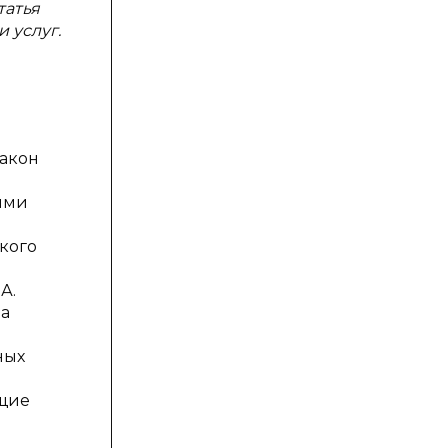
татья
 услуг.
акон
й
ями
кого
А.
ма
ных
ющие