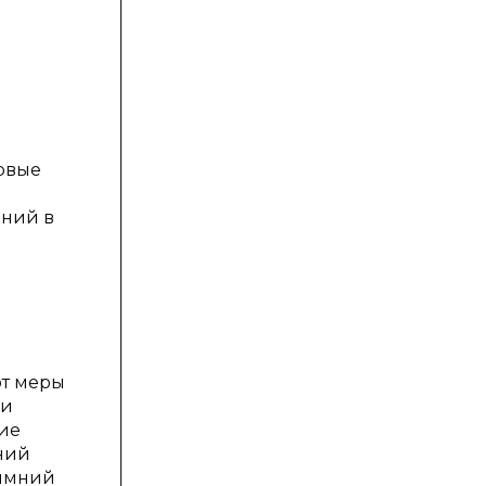
рвые
аний в
ют меры
 и
ие
ний
зимний