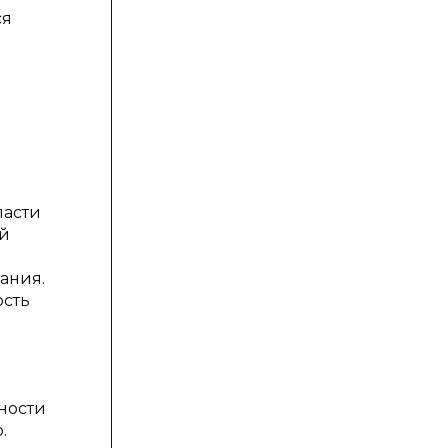
ся
ласти
ый
ания.
ость
е
ности
.