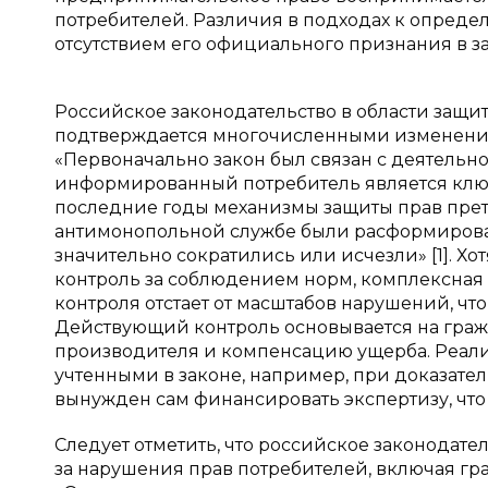
потребителей. Различия в подходах к опреде
отсутствием его официального признания в зак
Российское законодательство в области защит
подтверждается многочисленными изменениям
«Первоначально закон был связан с деятельн
информированный потребитель является клю
последние годы механизмы защиты прав пре
антимонопольной службе были расформированы
значительно сократились или исчезли» [1]. Хо
контроль за соблюдением норм, комплексная с
контроля отстает от масштабов нарушений, ч
Действующий контроль основывается на граж
производителя и компенсацию ущерба. Реализ
учтенными в законе, например, при доказате
вынужден сам финансировать экспертизу, что
Следует отметить, что российское законодат
за нарушения прав потребителей, включая г