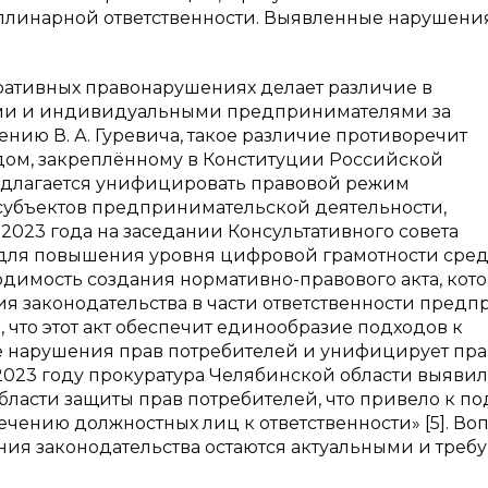
плинарной ответственности. Выявленные нарушени
ативных правонарушениях делает различие в
ми и индивидуальными предпринимателями за
нию В. А. Гуревича, такое различие противоречит
дом, закреплённому в Конституции Российской
едлагается унифицировать правовой режим
 субъектов предпринимательской деятельности,
2023 года на заседании Консультативного совета
 для повышения уровня цифровой грамотности сре
одимость создания нормативно-правового акта, кот
я законодательства в части ответственности предп
 что этот акт обеспечит единообразие подходов к
е нарушения прав потребителей и унифицирует пр
 2023 году прокуратура Челябинской области выявил
бласти защиты прав потребителей, что привело к по
ению должностных лиц к ответственности» [5]. Во
ия законодательства остаются актуальными и треб