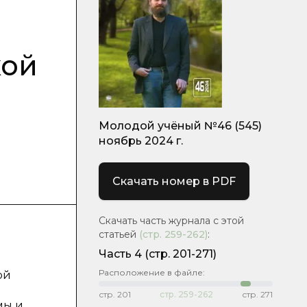
кой
Молодой учёный №46 (545)
ноябрь 2024 г.
Скачать номер в PDF
Скачать часть журнала с этой
статьей
(стр.
259-262
)
:
Часть 4
(стр. 201-271)
Расположение в файле:
ой
стр.
201
стр.
259-262
стр.
271
мы и