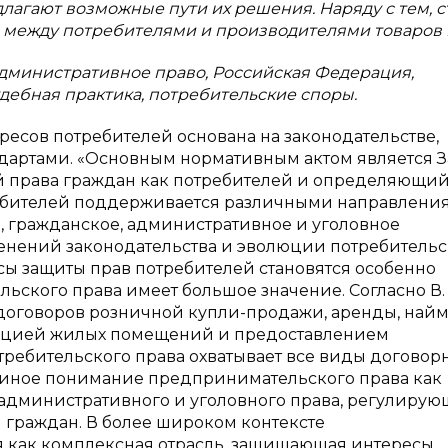
лагают возможные пути их решения. Наряду с тем, с
 между потребителями и производителями товаров и
административное право, Российская Федерация,
удебная практика, потребительские споры.
есов потребителей основана на законодательстве,
артами. «Основным нормативным актом является З
й права граждан как потребителей и определяющи
ребителей поддерживается различными направлени
, гражданское, административное и уголовное
менений законодательства и эволюции потребительс
осы защиты прав потребителей становятся особенно
ьского права имеет большое значение. Согласно В. 
 договоров розничной купли-продажи, аренды, най
уатацией жилых помещений и предоставлением
отребительского права охватывает все виды договор
т иное понимание предпринимательского права как
 административного и уголовного права, регулиру
 граждан. В более широком контексте
 как комплексная отрасль, защищающая интересы