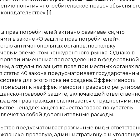
лению понятия «потребительское право» объясняют
онодательстве» [1].
ы прав потребителей активно развивается, что
и в законе «О защите прав потребителей».
остью антимонопольных органов, поскольку
чевым элементом конкурентного рынка. Однако в
терпели изменения: подразделения в федеральной
, а отделы по защите прав при местных органах в
тя статья 40 закона предусматривает государственн
истема для этого пока не создана. Эффективность
то приводит к неэффективности правового регулиров
данско-правовой защите, включающей ответственн
ация прав граждан сталкивается с трудностями, н
льстве ненадлежащего качества товара покупатель
 влечет за собой дополнительные расходы.
ельство предусматривает различные виды ответствен
ражданско-правовую, административную и уголовную