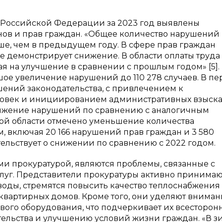
ы Российской Федерации за 2023 год выявлены
ов и прав граждан. «Общее количество нарушений
ньше, чем в предыдущем году. В сфере прав граждан
е демонстрирует снижение. В области оплаты труда
я на улучшение в сравнении с прошлым годом» [5].
ое увеличение нарушений до 110 278 случаев. В пе
ушений законодательства, с привлечением к
еловек и инициированием административных взыск
снижение нарушений по сравнению с аналогичным
кой области отмечено уменьшение количества
, включая 20 166 нарушений прав граждан и 3 580
тельствует о снижении по сравнению с 2022 годом.
 прокуратурой, являются проблемы, связанные с
уг. Представители прокуратуры активно принима
воды, стремятся повысить качество теплоснабжения
квартирных домов. Кроме того, они уделяют вниман
вого оборудования, что подчеркивает их всесторон
ельства и улучшению условий жизни граждан. «В 