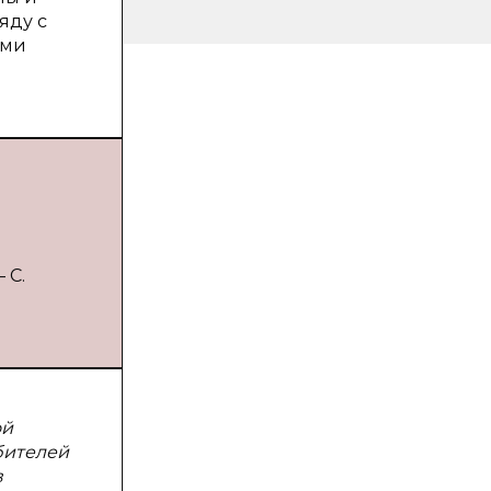
яду с
ями
 С.
ой
бителей
в