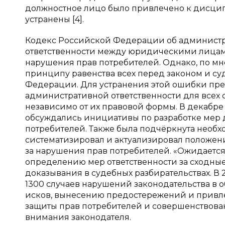
должностное лицо было привлечено к дисци
устранены [4].
Кодекс Российской Федерации об администр
ответственности между юридическими лица
нарушения прав потребителей. Однако, по мне
принципу равенства всех перед законом и су
Федерации. Для устранения этой ошибки пр
административной ответственности для всех
независимо от их правовой формы. В декабре 
обсуждались инициативы по разработке мер
потребителей. Также была подчёркнута необх
систематизировал и актуализировал положени
за нарушения прав потребителей. «Ожидается,
определению мер ответственности за сходны
доказывания в судебных разбирательствах. В
1300 случаев нарушений законодательства в о
исков, вынесению предостережений и привлеч
защиты прав потребителей и совершенствован
внимания законодателя.