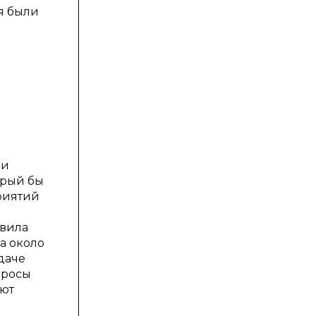
я были
ди
орый бы
риятий
авила
а около
даче
просы
уют