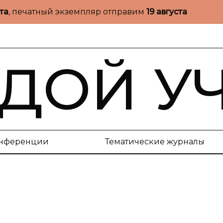
ста
, печатный экземпляр отправим
19 августа
ДОЙ У
нференции
Тематические журналы