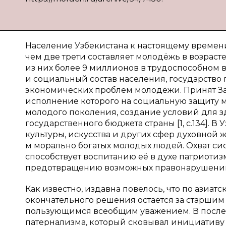
Население Узбекистана к настоящему времени
чем две трети составляет молодёжь в возрасте
из них более 9 миллионов в трудоспособном
и социальный состав населения, государств
экономических проблем молодёжи. Принят За
исполнение которого на социальную защиту 
молодого поколения, создание условий для з
государственного бюджета страны [1, с.134]. 
культуры, искусства и других сфер духовной
м морально богатых молодых людей. Охват с
способствует воспитанию её в духе патриотиз
предотвращению возможных правонарушений 
Как известно, издавна повелось, что по азиат
окончательного решения остаётся за старшим
пользующимся всеобщим уважением. В послед
патернализма, который сковывал инициативу