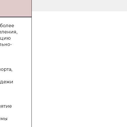
 более
еления,
ацию
льно-
ы
орта,
одежи
нятие
емы