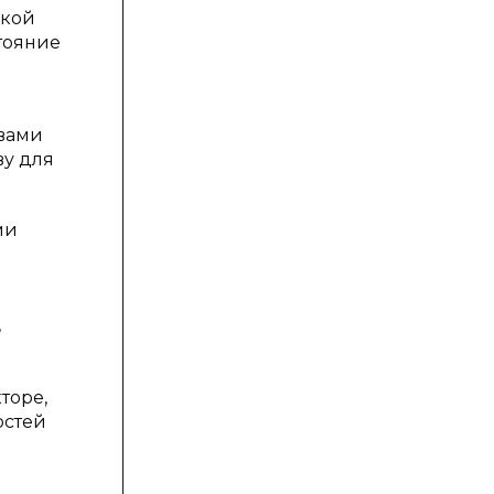
ской
тояние
авами
ву для
ми
,
торе,
остей