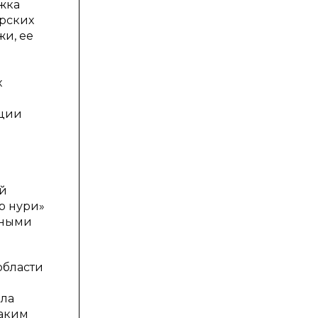
жка
рских
и, ее
х
нции
ой
р нури»
дными
области
ала
Таким