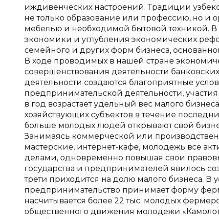
иждивенческих настроений. Традиции узбекск
не только образование или профессию, но и о
мебелью и необходимой бытовой техникой. В
экономики и углубления экономических рефо
семейного и других форм бизнеса, основанн
В ходе проводимых в нашей стране экономич
совершенствования деятельности банковски
деятельности создаются благоприятные усло
предпринимательской деятельности, участия
в год возрастает удельный вес малого бизнеса
хозяйствующих субъектов в течение последних 
больше молодых людей открывают свой бизнес
Занимаясь коммерческой или производственн
мастерские, интернет-кафе, молодежь все ак
делами, одновременно повышая свои правовы
государства и предпринимателей явилось созд
трети приходится на долю малого бизнеса. В
предпринимательство принимает форму ферме
насчитывается более 22 тыс. молодых фермер
общественного движения молодежи «Камолот