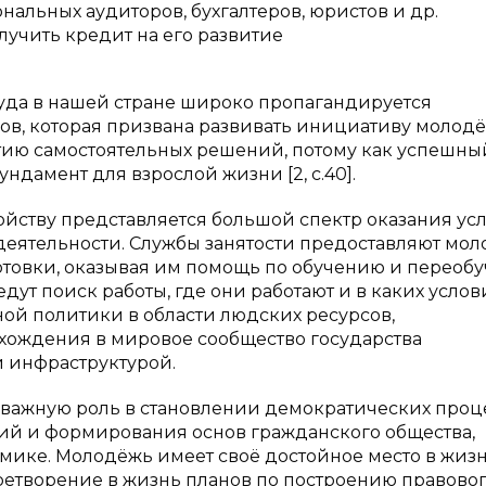
альных аудиторов, бухгалтеров, юристов и др.
лучить кредит на его развитие
уда в нашей стране широко пропагандируется
ов, которая призвана развивать инициативу молодё
тию самостоятельных решений, потому как успешный
ндамент для взрослой жизни [2, с.40].
ойству представляется большой спектр оказания усл
деятельности. Службы занятости предоставляют мо
товки, оказывая им помощь по обучению и переобу
ут поиск работы, где они работают и в каких услов
ной политики в области людских ресурсов,
ождения в мировое сообщество государства
 инфраструктурой.
 важную роль в становлении демократических проц
ий и формирования основ гражданского общества,
ике. Молодёжь имеет своё достойное место в жиз
ретворение в жизнь планов по построению правово