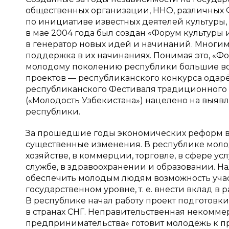
общественных организации, ННО, различных Ф
по инициативе известных деятелей культуры
в мае 2004 года был создан «Форум культуры 
в генератор новых идей и начинаний. Многи
поддержка в их начинаниях. Понимая это, «Фо
молодому поколению республики большие во
проектов — республиканского конкурса одарё
республиканского Фестиваля традиционного 
(«Молодость Узбекистана») нацелено на выя
республики.
За прошедшие годы экономических реформ в 
существенные изменения. В республике моло
хозяйстве, в коммерции, торговле, в сфере ус
службе, в здравоохранении и образовании. Н
обеспечить молодым людям возможность учас
государственном уровне, т. е. внести вклад в
В республике начал работу проект подготов
в странах СНГ. Неправительственная некомме
предпринимательства» готовит молодёжь к п