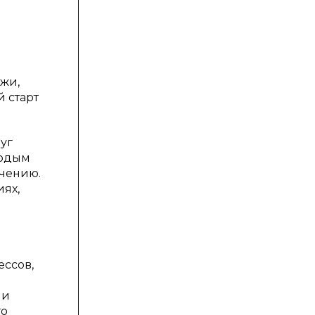
жи,
 старт
уг
лодым
чению.
иях,
ессов,
ни
го