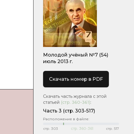
Молодой учёный №7 (54)
июль 2013 г.
Скачать номер в PDF
Скачать часть журнала с этой
статьей
(стр.
360-361
)
:
Часть 3
(стр. 303-517)
Расположение в файле:
стр.
303
стр.
360-361
стр.
517