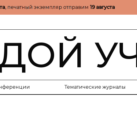
ста
, печатный экземпляр отправим
19 августа
ДОЙ У
нференции
Тематические журналы