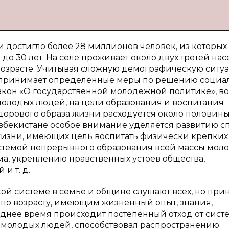
 достигло более 28 миллионов человек, из которых
 до 30 лет. На селе проживает около двух третей нас
 возрасте. Учитывая сложную демографическую ситу
о принимает определённые меры по решению социа
кон «О государственной молодёжной политике», во
молодых людей, на цели образования и воспитания
дорового образа жизни расходуется около половин
В Узбекистане особое внимание уделяется развитию сп
 жизни, имеющих цель воспитать физически крепких
истемой непрерывного образования всей массы мол
ма, укреплению нравственных устоев общества,
и т. д.
ской системе в семье и общине слушают всех, но при
 по возрасту, имеющим жизненный опыт, знания,
нее время происходит постепенный отход от сист
 молодых людей, способствовал распространению