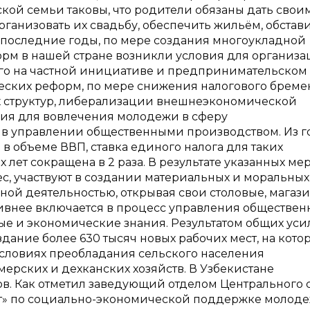
ой семьи таковы, что родители обязаны дать свои
рганизовать их свадьбу, обеспечить жильём, обстави
 последние годы, по мере создания многоукладной
рм в нашей стране возникли условия для организ
ого на частной инициативе и предпринимательском 
еских реформ, по мере снижения налогового бреме
х структур, либерализации внешнеэкономической
вия для вовлечения молодежи в сферу
 в управлении общественными производством. Из г
 в объеме ВВП, ставка единого налога для таких
лет сокращена в 2 раза. В результате указанных мер
, участвуют в создании материальных и моральных 
ой деятельностью, открывая свои столовые, магази
тивнее включается в процесс управления обществе
е и экономические знания. Результатом общих ус
ание более 630 тысяч новых рабочих мест, на кото
 условиях преобладания сельского населения
рских и дехканских хозяйств. В Узбекистане
ов. Как отметил заведующий отделом Центрального 
» по социально-экономической поддержке молоде