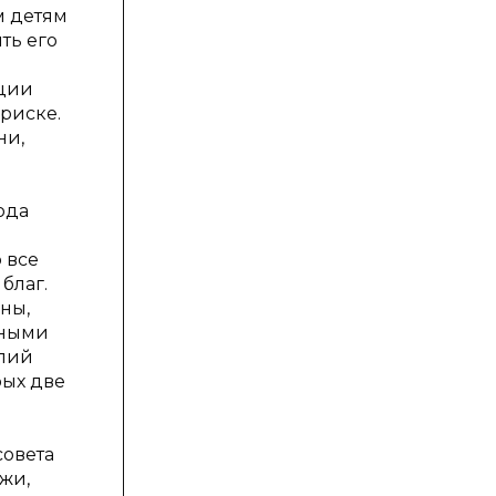
м детям
ть его
ации
риске.
ни,
ода
 все
благ.
ны,
нными
илий
рых две
совета
жи,