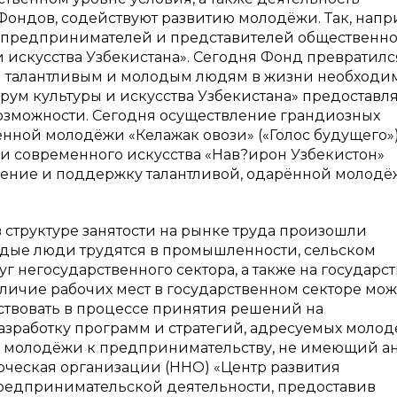
ондов, содействуют развитию молодёжи. Так, напр
, предпринимателей и представителей общественн
и искусства Узбекистана». Сегодня Фонд превратилс
м талантливым и молодым людям в жизни необходи
рум культуры и искусства Узбекистана» предоставл
зможности. Сегодня осуществление грандиозных
нной молодёжи «Келажак овози» («Голос будущего»)
и современного искусства «Нав?ирон Узбекистон»
вление и поддержку талантливой, одарённой молод
структуре занятости на рынке труда произошли
дые люди трудятся в промышленности, сельском
луг негосударственного сектора, а также на государс
аличие рабочих мест в государственном секторе мож
твовать в процессе принятия решений на
 разработку программ и стратегий, адресуемых молод
ки молодёжи к предпринимательству, не имеющий а
рческая организации (ННО) «Центр развития
редпринимательской деятельности, предоставив