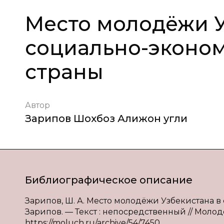
Место молодёжи У
социально-эконо
страны
Автор
Зарипов Шохбоз Алижон угли
Библиографическое описание
Зарипов, Ш. А. Место молодёжи Узбекистана в
Зарипов. — Текст : непосредственный // Молодой
https://moluch.ru/archive/54/7450.