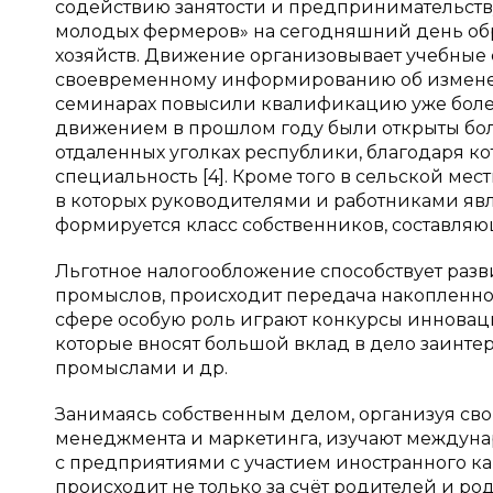
содействию занятости и предпринимательст
молодых фермеров» на сегодняшний день об
хозяйств. Движение организовывает учебные
своевременному информированию об изменени
семинарах повысили квалификацию уже боле
движением в прошлом году были открыты бол
отдаленных уголках республики, благодаря 
специальность [4]. Кроме того в сельской ме
в которых руководителями и работниками явл
формируется класс собственников, составляю
Льготное налогообложение способствует раз
промыслов, происходит передача накопленно
сфере особую роль играют конкурсы инноваци
которые вносят большой вклад в дело заинт
промыслами и др.
Занимаясь собственным делом, организуя сво
менеджмента и маркетинга, изучают междуна
с предприятиями с участием иностранного ка
происходит не только за счёт родителей и род