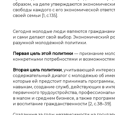
образом, на деле утверждаются экономическ
свободы каждого с его экономической ответс
своей семьи [1, с.135].
Сегодня молодые люди являются гражданами 
и сами делают свой выбор. Экономический ро
разумной молодёжной политики.
Первая цель этой политики
— признание моло
конкретными потребностями и возможностям
Вторая цель политики
, учитывающей интересы
содержательный диалог с молодёжью об име
которые ей предстоит принимать программы
навыкам, создание служб, действующих в ин
первичного трудоустройства, профессиональн
в малом и среднем бизнесе, а также програм
и воспитание гражданственности [2, с.38–39].
Созданные за годы независимости на государс