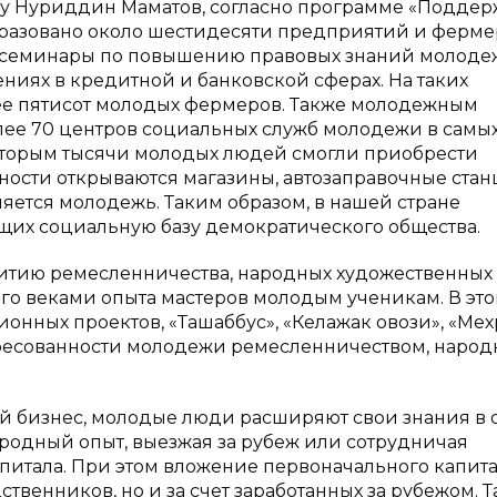
ву Нуриддин Маматов, согласно программе «Поддер
разовано около шестидесяти предприятий и ферме
 семинары по повышению правовых знаний молодеж
ях в кредитной и банковской сферах. На таких
е пятисот молодых фермеров. Также молодежным
ее 70 центров социальных служб молодежи в самы
которым тысячи молодых людей смогли приобрести
стности открываются магазины, автозаправочные ста
яется молодежь. Таким образом, в нашей стране
щих социальную базу демократического общества.
витию ремесленничества, народных художественных
го веками опыта мастеров молодым ученикам. В эт
онных проектов, «Ташаббус», «Келажак овози», «Мех
ересованности молодежи ремесленничеством, наро
й бизнес, молодые люди расширяют свои знания в 
родный опыт, выезжая за рубеж или сотрудничая
питала. При этом вложение первоначального капит
ственников, но и за счет заработанных за рубежом. 