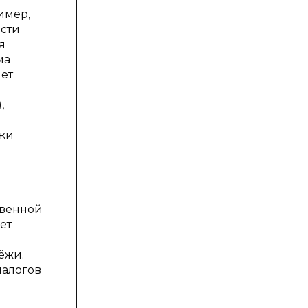
имер,
ости
я
ма
яет
,
ёжи
твенной
ет
ёжи.
налогов