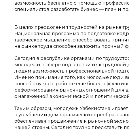
возможность бесплатно с помощью профессион
специалистов разработать бизнес — план и по
В целях преодоления трудностей на рынке тр
Национальная программа по подготовке кадр
творческое мышление, способствовать приня
на рынке труда способен заложить прочный фу
Сегодня в республике органами по трудоустр
молодёжи в сфере подготовки их к трудовой 
людям возможность профессиональной подго
Именно понимание того, как молодые люди вед
способствует разработке еще более эффектив
реформирования рыночных отношений для вх
с налаженной экономической и политической
Таким образом, молодёжь Узбекистана играет
в углублении демократических преобразован
обеспечивая продвижение к рыночной эконом
нашей страны. Сегодня трудно представить п