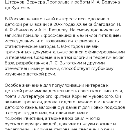
Штернов, Вернера Леопольда и работы И. А. Бодуэна
де Куртене.
В России значительный интерес к исследованию
детской речи возник в 20-х годах XX века благодаря Н.
А. Рыбникову и А. Н. Гвоздеву. На смену дневниковым
записям пришли «кросс-секционные» и «лонгитюдные»
исследования, что позволило интегрировать
статистические методы. С 60-х годов начали
применяться документальные записи с фиксированными
интервалами. Современные технологии и теоретическая
база, разработанная Л. С. Выготским и другими
отечественными учеными, способствует глубокому
изучению детской речи.
Особое значение для популяризации интереса к
детской речи имела деятельность советского писателя,
поэта и литературного критика Корнея Чуковского. Он
активно пропагандировал идеи о важности и ценности
детского языка, заложив фундамент для новых подходов
в сфере педагогики, онтолингвистики и
психолингвистики, а также вдохновил многих
русскоговорящих людей, далеких от науки о языке и
педагогики, на документирование сведений о речи