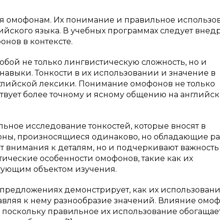
я омофонам. Их понимание и правильное использо
ийского языка. В учебных программах следует внед
нов в контексте.
бой не только лингвистическую сложность, но и
авыки. Тонкости в их использовании и значение в
нглийской лексики. Понимание омофонов не только
ствует более точному и ясному общению на английс
ьное исследование тонкостей, которые вносят в
фоны, произносящиеся одинаково, но обладающие р
т внимания к деталям, но и подчеркивают важность
ические особенности омофонов, такие как их
гующим объектом изучения.
предложениях демонстрирует, как их использован
бавляя к нему разнообразие значений. Влияние омо
 поскольку правильное их использование обогащае