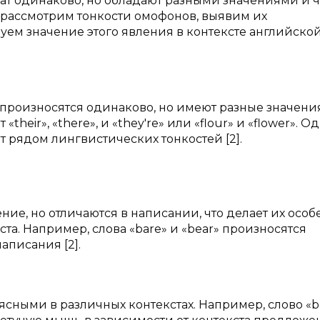
чат одинаково, но обладают разными значениями и ч
 рассмотрим тонкости омофонов, выявим их
ем значение этого явления в контексте английско
произносятся одинаково, но имеют разные значения
eir», «there», и «they're» или «flour» и «flower». Од
рядом лингвистических тонкостей [2].
е, но отличаются в написании, что делает их особ
а. Например, слова «bare» и «bear» произносятся
аписания [2].
сными в различных контекстах. Например, слово «b