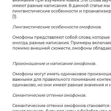
внимания при изучении языка. Эти слова зву
имеют разные написания. В данной статье мы
лингвистические особенности и проанализиру
[1].
Лингвистические особенности омофонов.
Омофоны представляют собой слова, которые 
иногда, разные написания. Примеры включают «th
помимо внешней схожести, омофоны обладают 
Произношение и написание омофонов.
Омофоны могут иметь одинаковое произношени
важными для правильного понимания контекст
одинаково, но они имеют разные значения и н
Семантические оттенки омофонов.
Семантические оттенки омофонов становятся я