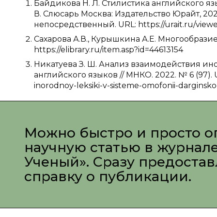
Байдикова Н. Л. Стилистика английского язы
В. Слюсарь Москва: Издательство Юрайт, 202
непосредственный. URL: https://urait.ru/viewer
Сахарова А.В., Курышкина А.Е. Многообрази
https://elibrary.ru/item.asp?id=44613154
Никатуева З. Ш. Анализ взаимодействия и
английского языков // МНКО. 2022. № 6 (97). UR
inorodnoy-leksiki-v-sisteme-omofonii-darginsk
Можно быстро и просто о
научную статью в журнал
Ученый». Сразу предоста
справку о публикации.