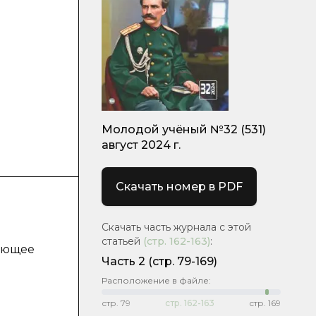
Молодой учёный №32 (531)
август 2024 г.
Скачать номер в PDF
Скачать часть журнала с этой
статьей
(стр.
162-163
)
:
вающее
Часть 2
(стр. 79-169)
Расположение в файле:
стр.
79
стр.
162-163
стр.
169