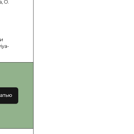
, О.
 и
iya-
татью