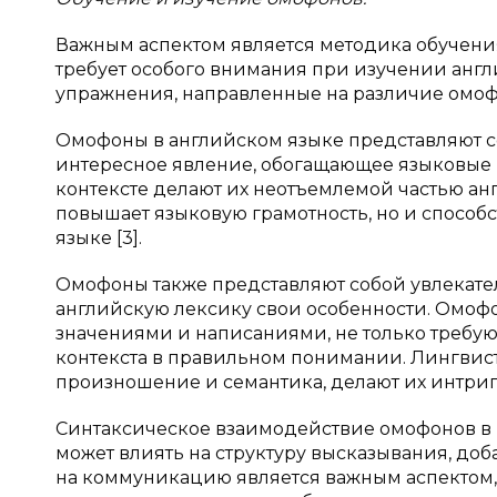
Важным аспектом является методика обучени
требует особого внимания при изучении англ
упражнения, направленные на различие омофо
Омофоны в английском языке представляют со
интересное явление, обогащающее языковые н
контексте делают их неотъемлемой частью а
повышает языковую грамотность, но и способ
языке [3].
Омофоны также представляют собой увлекател
английскую лексику свои особенности. Омо
значениями и написаниями, не только требую
контекста в правильном понимании. Лингвист
произношение и семантика, делают их интри
Синтаксическое взаимодействие омофонов в 
может влиять на структуру высказывания, до
на коммуникацию является важным аспектом,