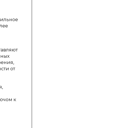
вильное
олее
тавляют
вных
рения,
сти от
я,
лючом к