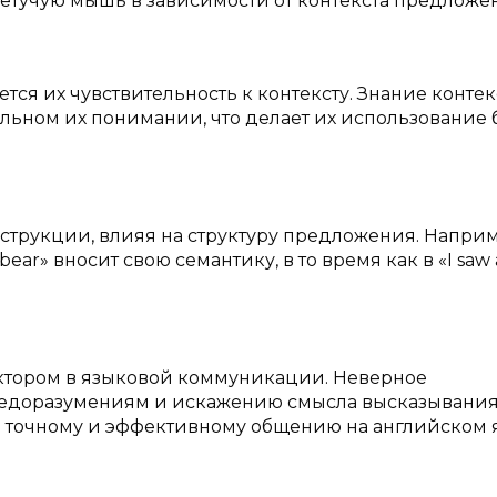
летучую мышь в зависимости от контекста предложе
ся их чувствительность к контексту. Знание контек
ьном их понимании, что делает их использование 
трукции, влияя на структуру предложения. Наприм
bear» вносит свою семантику, в то время как в «I saw 
тором в языковой коммуникации. Неверное
недоразумениям и искажению смысла высказывания
е точному и эффективному общению на английском 