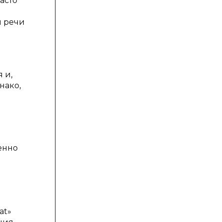
асто
й речи
 и,
нако,
енно
at»