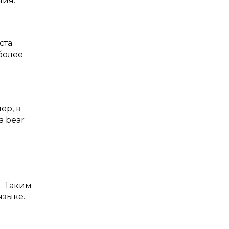
ния.
ста
более
ер, в
a bear
. Таким
языке.