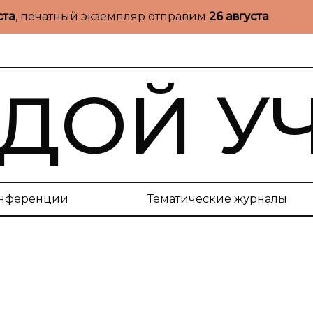
ста
, печатный экземпляр отправим
26 августа
ДОЙ У
нференции
Тематические журналы