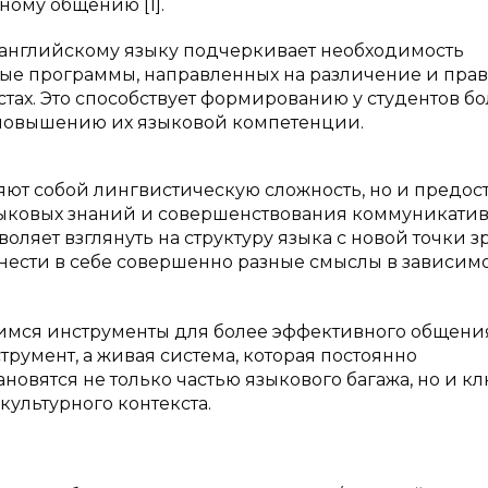
ному общению [1].
английскому языку подчеркивает необходимость
ые программы, направленных на различение и пра
тах. Это способствует формированию у студентов б
 повышению их языковой компетенции.
яют собой лингвистическую сложность, но и предос
ыковых знаний и совершенствования коммуникати
оляет взглянуть на структуру языка с новой точки з
 нести в себе совершенно разные смыслы в зависимо
имся инструменты для более эффективного общени
трумент, а живая система, которая постоянно
новятся не только частью языкового багажа, но и к
ультурного контекста.