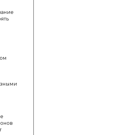
вание
рять
ком
азными
ие
фонов
т