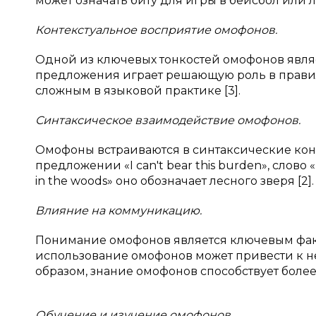
может означать биту для игры в бейсбол или 
Контекстуальное восприятие омофонов.
Одной из ключевых тонкостей омофонов являет
предложения играет решающую роль в правил
сложным в языковой практике [3].
Синтаксическое взаимодействие омофонов.
Омофоны встраиваются в синтаксические конс
предложении «I can't bear this burden», слово «
in the woods» оно обозначает лесного зверя [2].
Влияние на коммуникацию.
Понимание омофонов является ключевым фак
использование омофонов может привести к 
образом, знание омофонов способствует боле
Обучение и изучение омофонов.