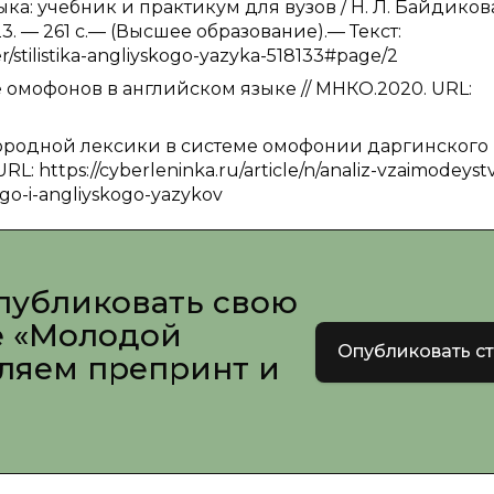
ка: учебник и практикум для вузов / Н. Л. Байдикова
3. — 261 с.— (Высшее образование).— Текст:
/stilistika-angliyskogo-yazyka-518133#page/2
е омофонов в английском языке // МНКО.2020. URL:
нородной лексики в системе омофонии даргинского
L: https://cyberleninka.ru/article/n/analiz-vzaimodeystv
ogo-i-angliyskogo-yazykov
публиковать свою
е «Молодой
Опубликовать с
вляем препринт и