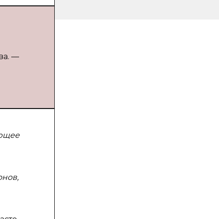
ва. —
ающее
нов,