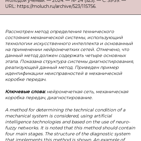
Молодой ученый. — 2024. — № 24 (523). — С. 35-39. —
URL: https://moluch.ru/archive/523/115756.
Рассмотрен метод определения технического
состояния механической системы, использующий
технологии искусственного интеллекта и основанный
на применении нейронечетких сетей. Отмечено, что
данный метод должен содержать четыре основных
этапа. Показана структура системы диагностирования,
реализующей данный метод. Приведен пример
идентификации неисправностей в механической
коробке передач.
Ключевые слова:
нейронечеткая сеть, механическая
коробка передач, диагностирование.
A method for determining the technical condition of a
mechanical system is considered, using artificial
intelligence technologies and based on the use of neuro-
fuzzy networks. It is noted that this method should contain
four main stages. The structure of the diagnostic system
that implements this method is shown. An example of