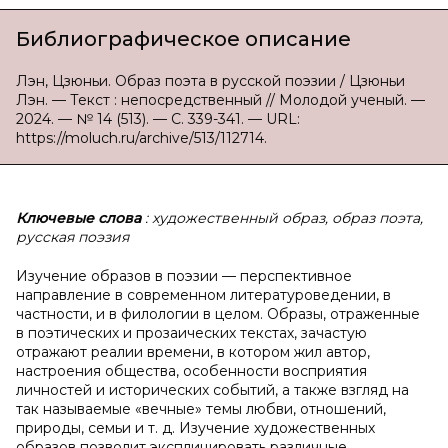
Библиографическое описание
Лэн, Цзюньи. Образ поэта в русской поэзии / Цзюньи
Лэн. — Текст : непосредственный // Молодой ученый. —
2024. — № 14 (513). — С. 339-341. — URL:
https://moluch.ru/archive/513/112714.
Ключевые слова
: художественный образ, образ поэта,
русская поэзия
Изучение образов в поэзии — перспективное
направление в современном литературоведении, в
частности, и в филологии в целом. Образы, отраженные
в поэтических и прозаических текстах, зачастую
отражают реалии времени, в котором жил автор,
настроения общества, особенности восприятия
личностей и исторических событий, а также взгляд на
так называемые «вечные» темы любви, отношений,
природы, семьи и т. д. Изучение художественных
образов позволит эксплицировать различные