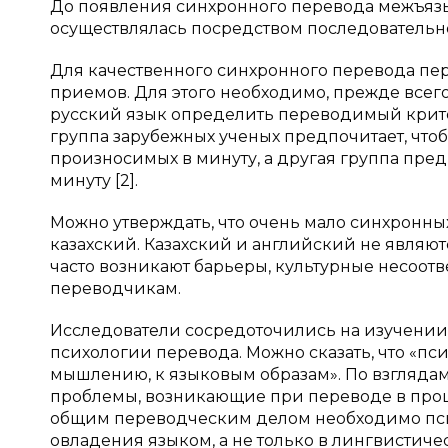
До появления синхронного перевода межъя
осуществлялась посредством последовательн
Для качественного синхронного перевода пе
приемов. Для этого необходимо, прежде всего
русский язык определить переводимый критер
группа зарубежных ученых предпочитает, что
произносимых в минуту, а другая группа пред
минуту [2].
Можно утверждать, что очень мало синхронны
казахский. Казахский и английский не являю
часто возникают барьеры, культурные несоотв
переводчикам.
Исследователи сосредоточились на изучении 
психологии перевода. Можно сказать, что «пс
мышлению, к языковым образам». По взгляда
проблемы, возникающие при переводе в проц
общим переводческим делом необходимо пси
овладения языком, а не только в лингвистич