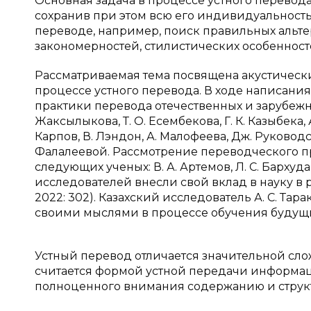
Основная задача в процессе устного перево
сохранив при этом всю его индивидуальность.
переводе, например, поиск правильных альте
закономерностей, стилистических особенност
Рассматриваемая тема посвящена акустическ
процессе устного перевода. В ходе написани
практики перевода отечественных и зарубежны
Жаксылыкова, Т. О. Есембекова, Г. К. Казыбека, А
Карпов, В. Лэндон, А. Малофеева, Дж. Руководс
Фалалеевой. Рассмотрение переводческого п
следующих ученых: В. А. Артемов, Л. С. Бархуда
исследователей внесли свой вклад в науку в 
2022: 302). Казахский исследователь А. С. Та
своими мыслями в процессе обучения будущих
Устный перевод отличается значительной сл
считается формой устной передачи информац
полноценного внимания содержанию и струк