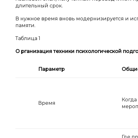
длительный срок.
В нужное время вновь модернизируется и ис
памяти.
Таблица 1
О
рганизация техники психологической подг
Параметр
Общи
Когда
Время
мероп
Где п