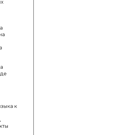
ях
а
на
в
на
оде
я
языка к
д
кты