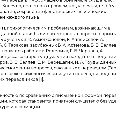
да — передать информацию в оригинале слушателю,
 Конечно, есть много проблем, когда речь идет об у
рнатив, сохранение фонетических, лексических
ей каждого языка.
им, психологическим проблемам, возникающим в
я данной статьи были рассмотрены вопросы теории 
х ученых З. К. Ахметжановой, К. Алпеисовой А.
. С. Таракова, зарубежных В. А. Артемова, Б. В. Беляева
твовались работами Родерика, Г. В. Чернова, А.
роцесса со стороны двуязычия находится в ведени
ров, Б. В. Беляев, Е. М. Верещагин, И. А. Труды данны
рассмотрении вопросов, связанных с переводом (Та
раков также психологически изучил перевод и подел
 переводчиков [1].
ожностью по сравнению с письменной формой перев
ии, которая становится понятной слушателю без уд
туре информации.