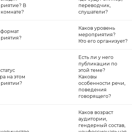
риятие? В
переводчик,
 комнате?
слушатели?
Каков уровень
 формат
мероприятия?
риятия?
Кто его организует?
Есть ли у него
публикации по
статус
этой теме?
ра на этом
Каковы
приятии?
особенности речи,
поведения
говорящего?
Каков возраст
аудитории,
гендерный состав,
 количество
конфессиональная