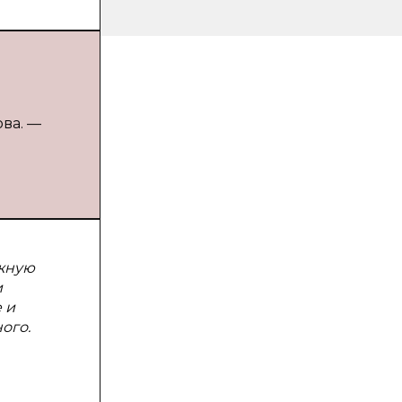
ова. —
ожную
и
 и
ого.