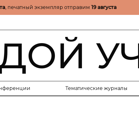
ста
, печатный экземпляр отправим
19 августа
ДОЙ У
нференции
Тематические журналы