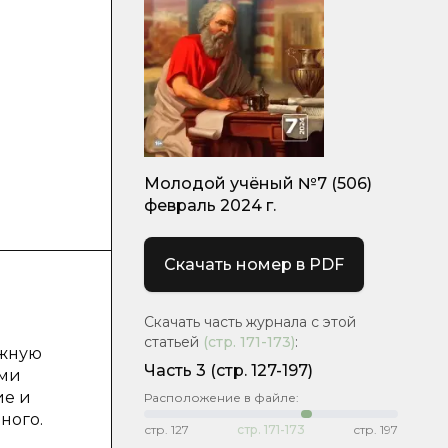
Молодой учёный №7 (506)
февраль 2024 г.
Скачать номер в PDF
Скачать часть журнала с этой
статьей
(стр.
171-173
)
:
ожную
Часть 3
(стр. 127-197)
ими
ие и
Расположение в файле:
ного.
стр.
127
стр.
171-173
стр.
197