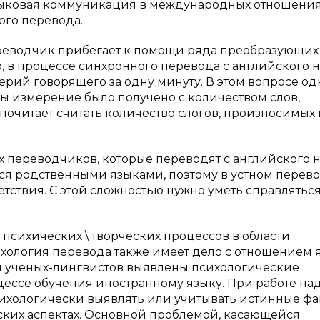
зыковая коммуникация в международных отношени
ого перевода.
реводчик прибегает к помощи ряда преобразующих
, в процессе синхронного перевода с английского н
ий говорящего за одну минуту. В этом вопросе од
бы измерение было получено с количеством слов,
почитает считать количество слогов, произносимых 
х переводчиков, которые переводят с английского 
тся родственными языками, поэтому в устном перев
етствия. С этой сложностью нужно уметь справлятьс
психических \ творческих процессов в области
ихология перевода также имеет дело с отношением 
м ученых-лингвистов выявлены психологические
ессе обучения иностранному языку. При работе на
хологически выявлять или учитывать истинные фа
еских аспектах. Основной проблемой, касающейся