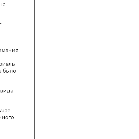
на
т
нимания
ериалы
а было
 вида
учае
нного
.