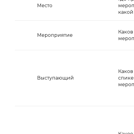
Место
мероп
какой
Каков
Мероприятие
мероп
Каков 
Выступающий
спике
меро
Какое