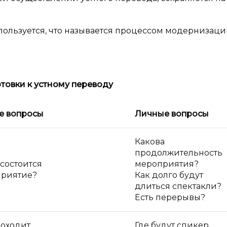
пользуется, что называется процессом модернизац
отовки к
устному переводу
е вопросы
Личные вопросы
Какова
продолжительность
 состоится
мероприятия?
риятие?
Как долго будут
длиться спектакли?
Есть перерывы?
роходит
Где будут спикер,