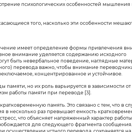
смотрение психологических особенностей мышления 
касающиеся того, насколько эти особенности мешаю
начение имеет определение формы привлечения в
новное внимание уделяется содержанию исходного
огут быть невербальное поведение, наглядные мат
тного) перевода важно, чтобы внимание переводчик
реключаемое, концентрированное и устойчивое.
ы памяти, но их роль варьируется в зависимости от
зм работы памяти при переводе [3].
ратковременную память. Это связано с тем, что в сл
я в несколько раз превышает емкость кратковреме
стресс, что объясняет напряженный характер работы
свобождается для следующего фрагмента сообщения
 осуществлении устного перевода, сохраняется на