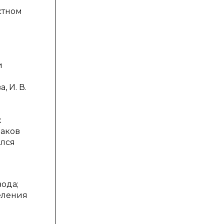
стном
и
, И. В.
и
х
раков
ился
ода;
еления