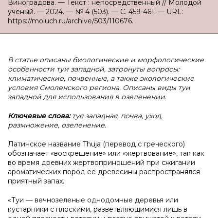
Виноградова. — Текст : непосредственный // Молодой
ученый. — 2024. — № 4 (503). — С. 459-461. — URL:
https://moluch.ru/archive/503/110676.
В статье описаны биологические и морфологические
особенности туи западной, затронуты вопросы:
климатические, почвенные, а также экологические
условия Смоленского региона. Описаны виды туи
западной для использования в озеленении.
Ключевые слова:
туя западная, почва, уход,
размножение, озеленение.
Латинское название Thuja (перевод с греческого)
обозначает «воскрешение» или «жертвование», так как
во время древних жертвоприношений при сжигании
ароматических пород ее древесины распространялся
приятный запах.
«Туи — вечнозеленые однодомные деревья или
кустарники с плоскими, разветвляющимися лишь в