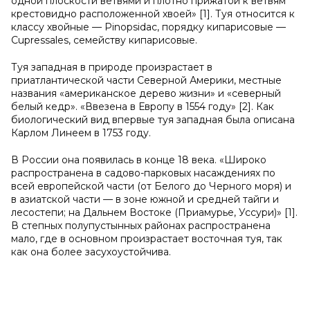
одной плоскости ветвями и плотно прижатой к ветвям
крестовидно расположенной хвоей» [1]. Туя относится к
классу хвойные — Pinopsidac, порядку кипарисовые —
Сupressales, семейству кипарисовые.
Туя западная в природе произрастает в
приатлантической части Северной Америки, местные
названия «американское дерево жизни» и «северный
белый кедр». «Ввезена в Европу в 1554 году» [2]. Как
биологический вид впервые туя западная была описана
Карлом Линеем в 1753 году.
В России она появилась в конце 18 века. «Широко
распространена в садово-парковых насаждениях по
всей европейской части (от Белого до Черного моря) и
в азиатской части — в зоне южной и средней тайги и
лесостепи; на Дальнем Востоке (Приамурье, Уссури)» [1].
В степных полупустынных районах распространена
мало, где в основном произрастает восточная туя, так
как она более засухоустойчива.