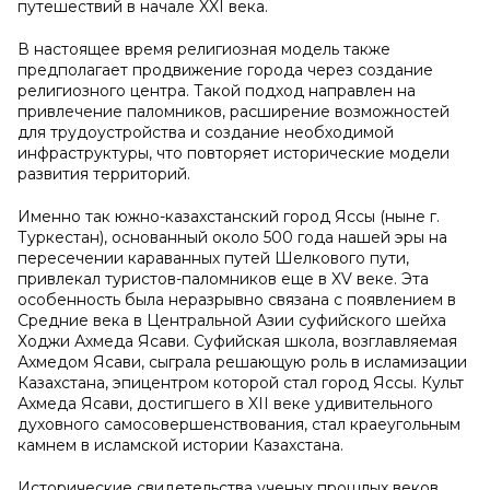
путешествий в начале XXI века.
В настоящее время религиозная модель также
предполагает продвижение города через создание
религиозного центра. Такой подход направлен на
привлечение паломников, расширение возможностей
для трудоустройства и создание необходимой
инфраструктуры, что повторяет исторические модели
развития территорий.
Именно так южно-казахстанский город Яссы (ныне г.
Туркестан), основанный около 500 года нашей эры на
пересечении караванных путей Шелкового пути,
привлекал туристов-паломников еще в XV веке. Эта
особенность была неразрывно связана с появлением в
Средние века в Центральной Азии суфийского шейха
Ходжи Ахмеда Ясави. Суфийская школа, возглавляемая
Ахмедом Ясави, сыграла решающую роль в исламизации
Казахстана, эпицентром которой стал город Яссы. Культ
Ахмеда Ясави, достигшего в XII веке удивительного
духовного самосовершенствования, стал краеугольным
камнем в исламской истории Казахстана.
Исторические свидетельства ученых прошлых веков