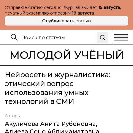
Отправьте статью сегодня! Журнал выйдет
15 августа
,
печатный экземпляр отправим
19 августа
Опубликовать статью
МОЛОДОЙ УЧЁНЫЙ
Нейросеть и журналистика:
этический вопрос
использования умных
технологий в СМИ
Авторы
Акуличева Анита Рубеновна
,
Алиева Соно Абдимаматовна