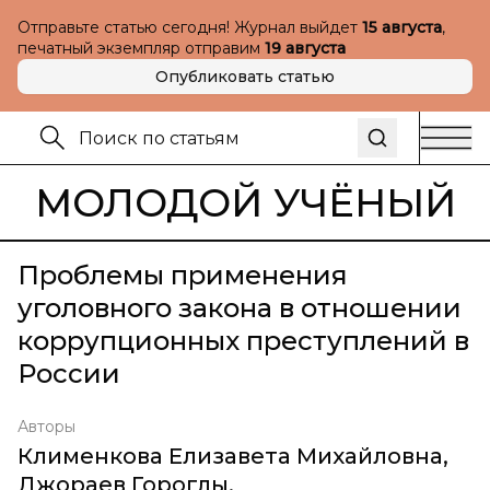
Отправьте статью сегодня! Журнал выйдет
15 августа
,
печатный экземпляр отправим
19 августа
Опубликовать статью
МОЛОДОЙ УЧЁНЫЙ
Проблемы применения
уголовного закона в отношении
коррупционных преступлений в
России
Авторы
Клименкова Елизавета Михайловна
,
Джораев Гороглы
,