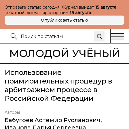
Отправьте статью сегодня! Журнал выйдет
15 августа
,
печатный экземпляр отправим
19 августа
Опубликовать статью
МОЛОДОЙ УЧЁНЫЙ
Использование
примирительных процедур в
арбитражном процессе в
Российской Федерации
Авторы
Бабугоев Астемир Русланович
,
Иванова Дарья Сергеевна