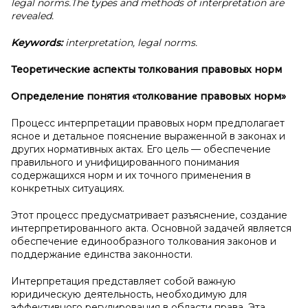
legal norms.The types and methods of interpretation are
revealed.
Keywords:
interpretation, legal norms.
Теоретические аспекты толкования правовых норм
Определение понятия «толкование правовых норм»
Процесс интерпретации правовых норм предполагает
ясное и детальное пояснение выраженной в законах и
других нормативных актах. Его цель — обеспечение
правильного и унифицированного понимания
содержащихся норм и их точного применения в
конкретных ситуациях.
Этот процесс предусматривает разъяснение, создание
интерпретированного акта. Основной задачей является
обеспечение единообразного толкования законов и
поддержание единства законности.
Интерпретация представляет собой важную
юридическую деятельность, необходимую для
эффективного регулирования в области права. Эта