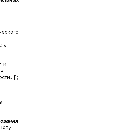
тельных
ческого
та.
я и
ия
ти» [1;
в
зования
нову