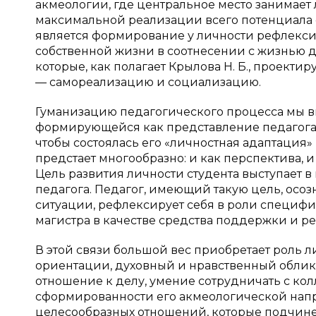
акмеологии, где центральное место занимает л
максимальной реализации всего потенциала 
является формирование у личности рефлексив
собственной жизни в соотнесении с жизнью д
которые, как полагает Крылова Н. Б., проекти
— самореализацию и социализацию.
Гуманизацию педагогического процесса мы в
формирующейся как представление педагога 
чтобы состоялась его «личностная адаптация
предстает многообразно: и как перспектива, и
Цель развития личности студента выступает
педагога. Педагог, имеющий такую цель, осоз
ситуации, рефлексирует себя в роли специфич
магистра в качестве средства поддержки и реш
В этой связи большой вес приобретает роль 
ориентации, духовный и нравственный облик,
отношение к делу, умение сотрудничать с колл
сформированности его акмеологической напр
целесообразных отношений, которые подчин