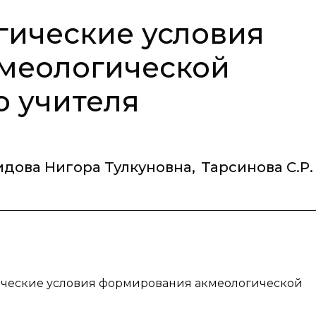
гические условия
меологической
о учителя
идова Нигора Тулкуновна
,
Тарсинова С.Р.
гические условия формирования акмеологической