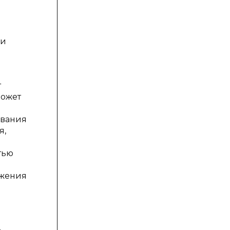
ии
т
может
ования
я,
тью
ажения