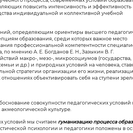
учебного процесса, современных условий образова
воляющих повысить интенсивность и эффективность
едства индивидуальной и коллективной учебной
аний, определяющим ориентиры высшего педагоги
епциям образования, среди которых важное место
ания профессиональной компетентности специалис
о мнению А. Е. Богданов Е. Н., Зазыкин В. Г.
ствий макро-, мезо-, микросоциумов (государства,
семьи и др.) и природных условий на человека, став
ельной стратегии организации его жизни, реализац
 отношениях объективировать себя на ступени зрелос
обоснование совокупности педагогических условий 
 акмеологической культуре.
их условий мы считаем
гуманизацию процесса обра
стической психологии и педагогики положены в ос