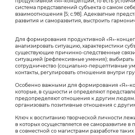
продуктивной «Я»-концепции, то есть устой
система представлений субъекта о самом себе
взаимоотношения [5; с.98]. Адекватные пред
развития и саморазвития, выстроить гармон
Для формирования продуктивной «Я»-концеп
анализировать ситуацию, характеристики субъ
существующие причинно-следственные связи (
ситуацией (рефлексивные умения); выбирать
сотрудничество (социально-перцептивные ум
контакты, регулировать отношения внутри гр
Особенно важными для формирования «Я»-ко
которые, в сущности и определяют представл
предопределяют отношения к другим людям.
организовать позитивные отношения с други
Ключ к воспитанию творческой личности лежи
в которых осуществляется ее саморазвитие в 
в совместной со магистрами разработке таки