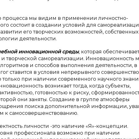
о процесса мы видим в применении личностно-
ого состоит в создании условий для самореализац
развитии его творческих возможностей, собственных
ологии деятельности.
чебной инновационной среды
,
которая обеспечивае
я и творческой самореализации. Инновационность 
лгоритмов и способов выполнения деятельности, в
гог ставится в условия непрерывного совершенств
о только при наличии современного научного знани
нновационность возникает тогда, когда субъекты,
активностью, готовностью к риску, сформированнос
оторой они заняты. Создание в группе атмосферы
поощрения поиска дополнительной информации, ув
м к самосовершенствованию.
ктность личности -это наличие «Я»-концепции.
ровня профессионала возможно при наличии