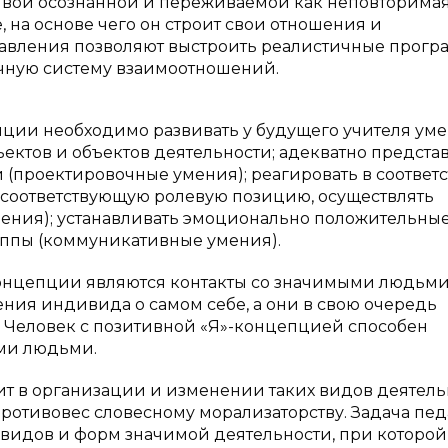
чивой осознанной и переживаемой как неповторима
, на основе чего он строит свои отношения и
ставления позволяют выстроить реалистичные прог
ичную систему взаимоотношений.
ции необходимо развивать у будущего учителя ум
ектов и объектов деятельности; адекватно предста
проектировочные умения); реагировать в соответс
 соответствующую ролевую позицию, осуществлять
ения); устанавливать эмоционально положительны
уппы (коммуникативные умения).
нцепции являются контакты со значимыми людьми
ения индивида о самом себе, а они в свою очередь
 Человек с позитивной «Я»-концепцией способен
ми людьми.
т в организации и изменении таких видов деятель
противовес словесному морализаторству. Задача пед
х видов и форм значимой деятельности, при которой