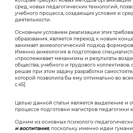
которые требуют новых методов организации 
сред, новых педагогических технологий, поз
учебного процесса, создающих условия и ср
деятельности.
Основным условием реализации этих требов
образования, является переход к новым конц
занимает акмеологический подход формиров
Именно акмеология в подготовке специалиста, п
«прослеживает механизмы и результаты воздей
общества, учебного и трудового коллективов, 
решая при этом задачу разработки самостоят
которой позволила бы ему оптимально во всех
с.45]
Целью данной статьи является выделение и 
процессе подготовки магистров педагогики к
Одним из основных психолого-педагогическ
и воспитания
,
поскольку именно идеи гумани