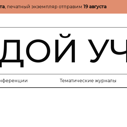
ста
, печатный экземпляр отправим
19 августа
ДОЙ У
нференции
Тематические журналы