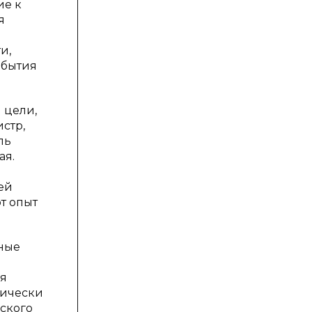
ие к
я
и,
 бытия
 цели,
стр,
ль
ая.
ей
т опыт
тные
ня
гически
ского