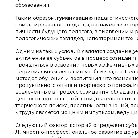
образования.
Таким образом,
гуманизацию
педагогическог
ориентированного подхода, назначение котор
личности будущего педагога, в выявлении и 
педагогических взглядов, неповторимой техн
Одним из таких условий является создание
у
включение ее субъектов в процесс созидани
проявляться в освоении новых эффективных а
нетривиальном решении учебных задач. Педа
методов обучения и воспитания, что возможн
продуктивного опыта и творческого поиска. И
вовлеченные в процесс созидания, обладают 
ценностных отношений к той деятельности, к
творческого поиска, престижности знаний, 
к труду является мощным импульсом, ведущи
Следующий фактор, который определяет субъе
Личностно-профессиональное развитие до у