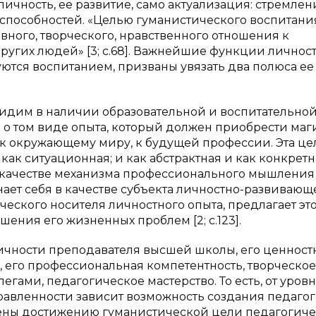
ичность, ее развитие, само актуализация: стремлен
способностей. «Целью гуманистического воспитани
ного, творческого, нравственного отношения к
ругих людей» [3; с.68]. Важнейшие функции личност
руются воспитанием, призваны увязать два полюса ее
идим в наличии образовательной и воспитательной
о том виде опыта, который должен приобрести маги
» к окружающему миру, к будущей профессии. Эта це
 как ситуационная; и как абстрактная и как конкретн
 в качестве механизма профессионального мышления
нает себя в качестве субъекта личностно-развивающ
еского носителя личностного опыта, предлагает это
ения его жизненных проблем [2; с.123].
личности преподавателя высшей школы, его ценнос
 его профессиональная компетентность, творческое
егами, педагогическое мастерство. То есть, от уров
авленности зависит возможность создания педаго
ены достижению гуманистической цели педагогиче