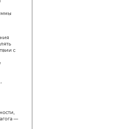
я
раммы
ения
влять
твии с
е
,
ности,
агога —