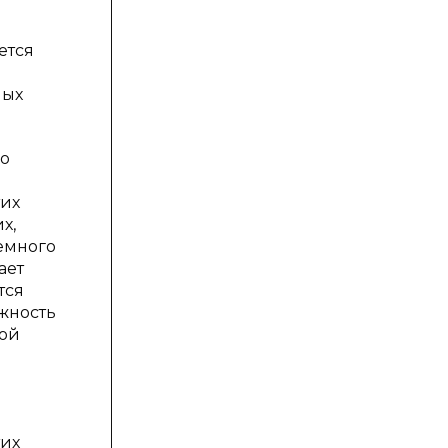
ется
ных
го
тих
х,
емного
ает
тся
жность
кой
тих