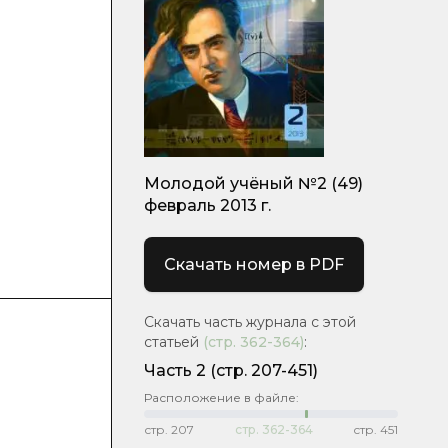
Молодой учёный №2 (49)
февраль 2013 г.
Скачать номер в PDF
Скачать часть журнала с этой
статьей
(стр.
362-364
)
:
Часть 2
(стр. 207-451)
Расположение в файле:
стр.
207
стр.
362-364
стр.
451