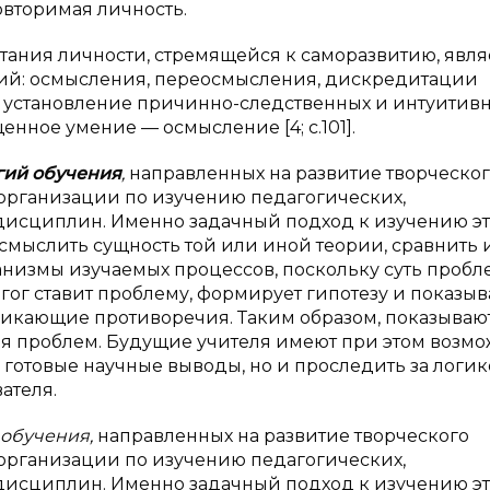
овторимая личность.
ния личности, стремящейся к саморазвитию, явля
ий: осмысления, переосмысления, дискредитации
, установление причинно-следственных и интуитив
енное умение — осмысление [4; с.101].
гий обучения
,
направленных на развитие творческо
организации по изучению педагогических,
 дисци
плин.
Именно задачный подход к изучению э
смыслить сущность той или иной теории, сравнить и
анизмы изучаемых процессов, поскольку суть пробл
агог ставит проблему, формирует гипотезу и показыв
никающие противоречия. Таким образом, показываю
ия проблем. Будущие учителя имеют при этом возмо
 готовые научные выводы, но и проследить за логи
ателя.
 обучения,
направленных на развитие творческого
организации по изучению педагогических,
 дисци
плин.
Именно задачный подход к изучению э