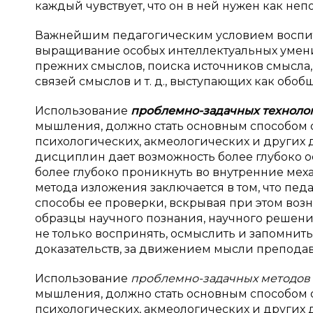
каждый чувствует, что он в ней нужен как неп
Важнейшим педагогическим условием воспита
выращивание особых интеллектуальных умен
прежних смыслов, поиска источников смысла
связей смыслов и т. д., выступающих как обобщ
Использование
проблемно-задачных техноло
мышления, должно стать основным способом 
психологических, акмеологических и других
дисциплин дает возможность более глубоко о
более глубоко проникнуть во внутренние мех
метода изложения заключается в том, что пед
способы ее проверки, вскрывая при этом воз
образцы научного познания, научного решен
не только воспринять, осмыслить и запомнить
доказательств, за движением мысли преподав
Использование
проблемно-задачных методов
мышления, должно стать основным способом 
психологических, акмеологических и других