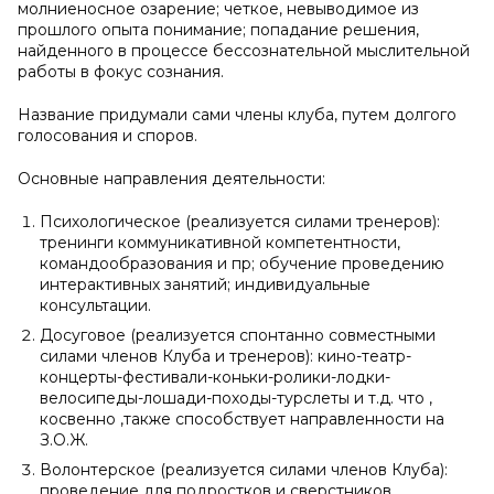
молниеносное озарение; четкое, невыводимое из
прошлого опыта понимание; попадание решения,
найденного в процессе бессознательной мыслительной
работы в фокус сознания.
Название придумали сами члены клуба, путем долгого
голосования и споров.
Основные направления деятельности:
Психологическое (реализуется силами тренеров):
тренинги коммуникативной компетентности,
командообразования и пр; обучение проведению
интерактивных занятий; индивидуальные
консультации.
Досуговое (реализуется спонтанно совместными
силами членов Клуба и тренеров): кино-театр-
концерты-фестивали-коньки-ролики-лодки-
велосипеды-лошади-походы-турслеты и т.д. что ,
косвенно ,также способствует направленности на
З.О.Ж.
Волонтерское (реализуется силами членов Клуба):
проведение для подростков и сверстников