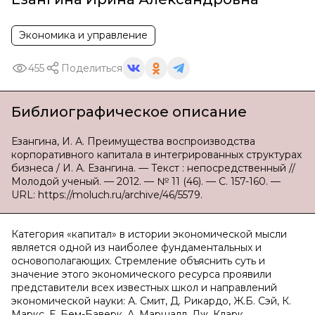
Экономика и управление
455
Поделиться
Библиографическое описание
Езангина, И. А. Преимущества воспроизводства
корпоративного капитала в интегрированных структурах
бизнеса / И. А. Езангина. — Текст : непосредственный //
Молодой ученый. — 2012. — № 11 (46). — С. 157-160. —
URL: https://moluch.ru/archive/46/5579.
Категория «капитал» в истории экономической мысли
является одной из наиболее фундаментальных и
основополагающих. Стремление объяснить суть и
значение этого экономического ресурса проявили
представители всех известных школ и направлений
экономической науки: А. Смит, Д. Рикардо, Ж.Б. Сэй, К.
Маркс, Е. Бем-Баверк, А. Маршалл, Дж. Кларк.