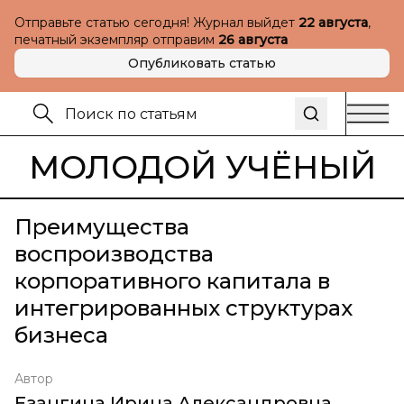
Отправьте статью сегодня! Журнал выйдет
22 августа
,
печатный экземпляр отправим
26 августа
Опубликовать статью
МОЛОДОЙ УЧЁНЫЙ
Преимущества
воспроизводства
корпоративного капитала в
интегрированных структурах
бизнеса
Автор
Езангина Ирина Александровна