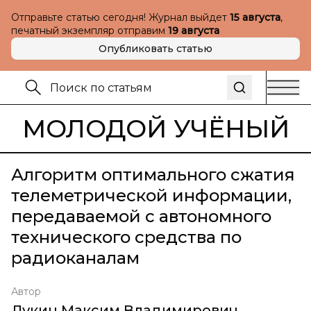
Отправьте статью сегодня! Журнал выйдет
15 августа
,
печатный экземпляр отправим
19 августа
Опубликовать статью
МОЛОДОЙ УЧЁНЫЙ
Алгоритм оптимального сжатия
телеметрической информации,
передаваемой с автономного
технического средства по
радиоканалам
Автор
Лукин Максим Владимирович