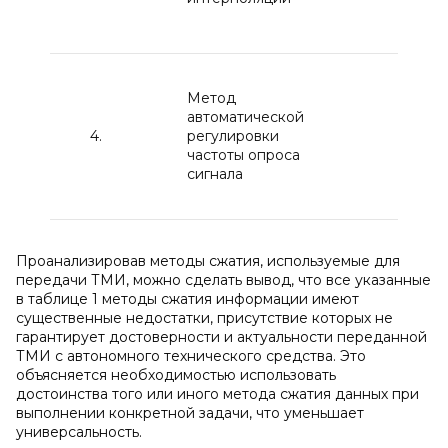
отсче
Можн
Метод
данны
автоматической
зани
4.
регулировки
80 кГ
частоты опроса
масш
сигнала
полос
кГц.
Проанализировав методы сжатия, используемые для
передачи ТМИ, можно сделать вывод, что все указанные
в таблице 1 методы сжатия информации имеют
существенные недостатки, присутствие которых не
гарантирует достоверности и актуальности переданной
ТМИ с автономного технического средства. Это
объясняется необходимостью использовать
достоинства того или иного метода сжатия данных при
выполнении конкретной задачи, что уменьшает
универсальность.