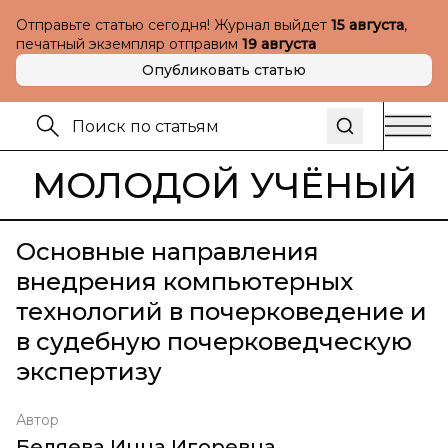
Отправьте статью сегодня! Журнал выйдет
15 августа
,
печатный экземпляр отправим
19 августа
Опубликовать статью
МОЛОДОЙ УЧЁНЫЙ
Основные направления
внедрения компьютерных
технологий в почерковедение и
в судебную почерковедческую
экспертизу
Автор
Беляева Инна Игоревна