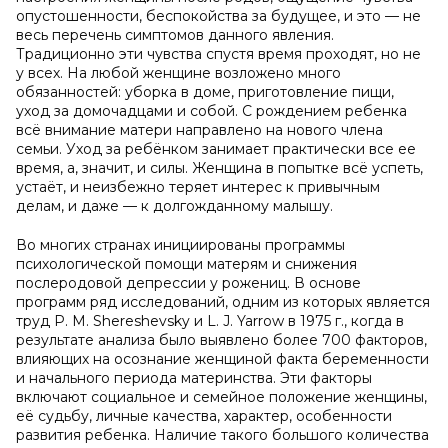
опустошенности, беспокойства за будущее, и это — не
весь перечень симптомов данного явления.
Традиционно эти чувства спустя время проходят, но не
у всех. На любой женщине возложено много
обязанностей: уборка в доме, приготовление пищи,
уход за домочадцами и собой. С рождением ребенка
всё внимание матери направлено на нового члена
семьи. Уход за ребёнком занимает практически все ее
время, а, значит, и силы. Женщина в попытке всё успеть,
устаёт, и неизбежно теряет интерес к привычным
делам, и даже — к долгожданному малышу.
Во многих странах инициированы программы
психологической помощи матерям и снижения
послеродовой депрессии у рожениц. В основе
программ ряд исследований, одним из которых является
труд Р. М. Shereshevsky и L. J. Yarrow в 1975 г., когда в
результате анализа было выявлено более 700 факторов,
влияющих на осознание женщиной факта беременности
и начального периода материнства. Эти факторы
включают социальное и семейное положение женщины,
её судьбу, личные качества, характер, особенности
развития ребенка. Наличие такого большого количества