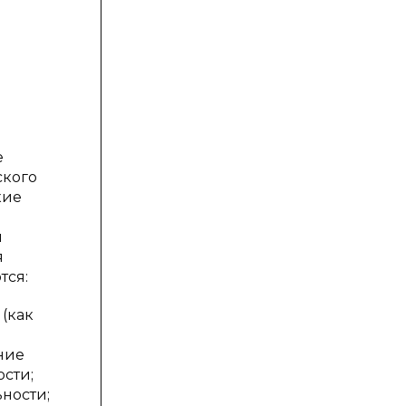
е
ского
кие
й
и
я
тся:
(как
ние
сти;
ности;