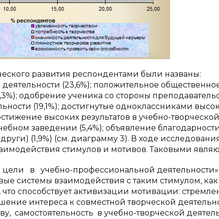
ческого развития респондентами были названы:
деятельности (23,6%); положительное об­щественно
,3%); одобрение ученика со стороны преподаватель
ельности (19,1%); достигнутые одноклассниками высо
достижение высоких результатов в учебно-творческо
учебном заведении (5,4%); объявление благодарност
одруги) (1,9%) (см. диаграмму 3). В ходе исследовани
и­модействия стимулов и мотивов. Таковыми являю
 учебно-профессиональной деятельности» 
вые системы взаимодействия с таким стимулом, как
, что способствует активизации мотивации: стремле
шение интереса к совместной творческой деятельно
у, самостоятельность в учебно-творческой деятель