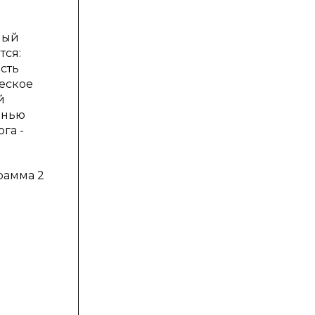
ный
тся:
сть
рческое
й
знью
га -
рамма 2