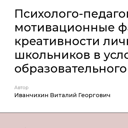
Психолого-педаго
мотивационные ф
креативности лич
школьников в усл
образовательного
Автор
Иванчихин Виталий Георгович