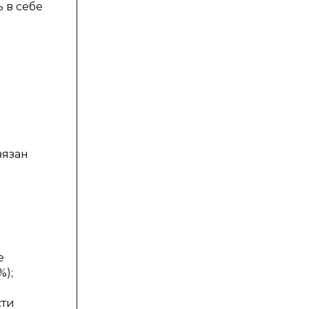
 в себе
-
вязан
е
%);
сти