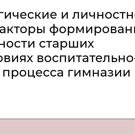
гические и личностн
акторы формирован
ности старших
овиях воспитательно
 процесса гимназии