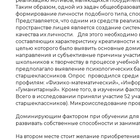
реализацию мотивов, являющихся побудитель
Таким образом, одной из задач общеобразов
формирование личности подобного типа, спо
Представляется, что одним из средств реали
пространстве лицея является создание систе
качества их личности. Для этого необходимо
составляющих характеристику креативности ка
це­лью которого было выявить основные дом
направления и субъективные причины участи
школьников к творчеству в процессе учебной
предполагало выявление психологических ба
старшеклассников. Опрос проводился среди с
профилям: «Физико-математический», «Инфор
«Гуманитарный». Кроме того, в изучении факт
Всего в исследовании приняли участие 52 учащи
старшеклассников). Микроисследование пров
Доминирующим фактором при обучении для п
развивать собственные способности и занима
На втором месте стоит желание приобретения 