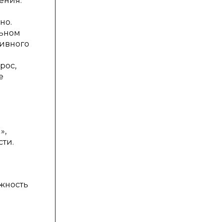
ения.
но.
льном
тивного
рос,
е
»,
сти.
жность