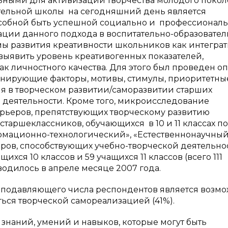
ными для активизации творчества молодого покол
ательной школы на сегодняшний день является
собной быть успешной социально и профессиональ
зации данного подхода в воспитательно-образовате
мы развития креативности школьников как интегра
 выявить уровень креативогенных показателей,
к личностного качества. Для этого был проведен оп
инирующие факторы, мотивы, стимулы, приоритетны
я в творческом развитии/саморазвитии старших
 деятельности. Кроме того, микроисследование
рьеров, препятствующих творческому развитию
таршеклассников, обучающихся в 10 и 11 классах по
мационно-технологический», «Естественнонаучный
оров, способствующих учебно-творческой деятельно
хся 10 классов и 59 учащихся 11 классов (всего 111
одилось в апреле месяце 2007 года.
одавляющего числа респондентов является возмо
ться творческой самореализацией (41%).
знаний, умений и навыков, которые могут быть