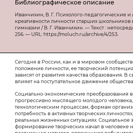
Библиографическое описание
Иванчихин, В. Г. Психолого-педагогические
креативности личности старших школьников в
гимназии / В. Г. Иванчихин. — Текст : непосред
256. — URL: https://moluch.ru/archive/4/253.
Сегодня в России, как и в мировом сообществе 
положение личности, ее творче­ский потенци
зависят от развития качества образования. В 
влияет на поступательное дви­жение общества
Социально-экономические преобразования в 
прогрессивно мыслящего молодого че­ловека
техноло­гическим процессам, формам организ
потребность в активных творческих лично­стя
реальных жизненных ситуациях. Социальное зн
формирование творческих начал в человеке н