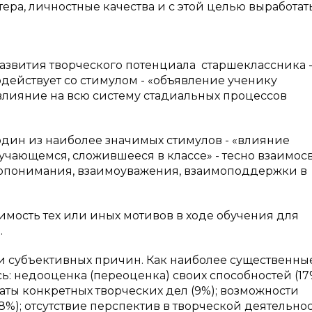
ера, личностные качества и с этой целью выработать
 творческого потен­циала старшеклассника 
дейст­вует со стимулом - «объявление ученику
влияние на всю систему стадиальных процессов
один из наиболее значимых стимулов - «влияние
учающемся, сложившееся в классе» - тесно взаимос
опонима­ния, взаимоуважения, взаимоподдержки в
имость тех или иных мотивов в ходе обучения для
.
 и субъек­тивных причин. Как наиболее существенны
: недооценка (переоценка) своих способностей (17
аты конкрет­ных творческих дел (9%); возможности
%); отсутствие перспектив в творческой деятельно