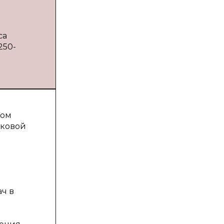
са
250-
гом
аковой
ач в