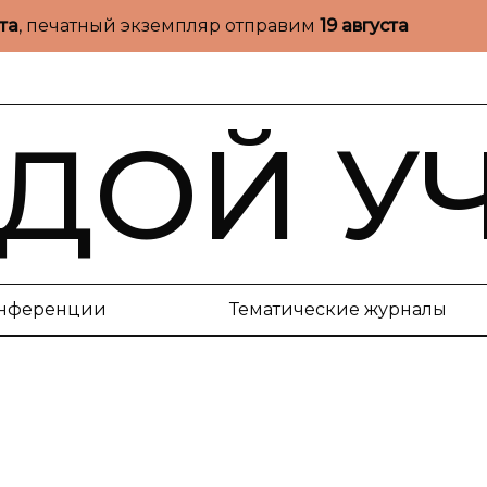
ста
, печатный экземпляр отправим
19 августа
ДОЙ У
нференции
Тематические журналы