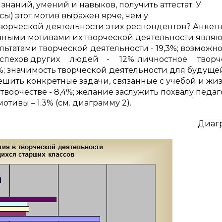
наний, умений и навыков, получить аттестат. У
ы) этот мотив выражен ярче, чем у
ворческой деятельности этих респондентов? Анкет
овными мотива­ми их творческой деятельности являю
татами творческой деятельности - 19,3%; воз­можно
ь от успехов других людей - 12%; личностное тво
8%; значимость творческой деятельности для будуще
ешить конкретные задачи, связанные с учебой и жи
творчестве - 8,4%; жела­ние заслужить похвалу педаго
мотивы – 1.3% (см. диаграмму 2).
Диаг