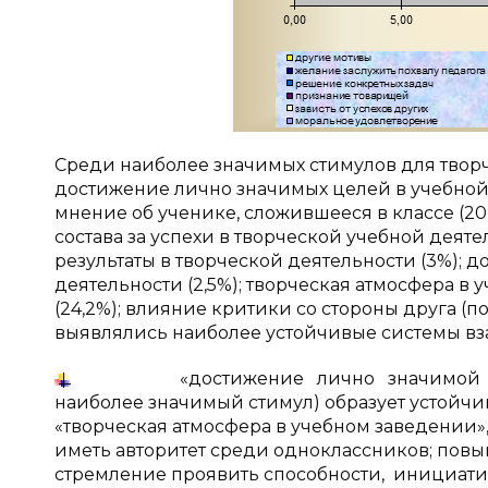
Среди наиболее значимых стимулов для твор
достижение лично значимых целей в учебной 
мнение об ученике, сложившееся в классе (20
состава за успехи в творческой учебной деят
результаты в творческой деятельности (3%); 
деятельности (2,5%); творческая атмосфера в 
(24,2%); влия­ние критики со стороны друга (п
выявлялись наиболее устойчивые системы вза
«достижение лично значимой цели в
наиболее значимый стимул) образует устойчи
«творче­ская атмосфера в учебном заведении»
иметь авторитет среди одноклассников; повы
стремление проявить способности, инициатив