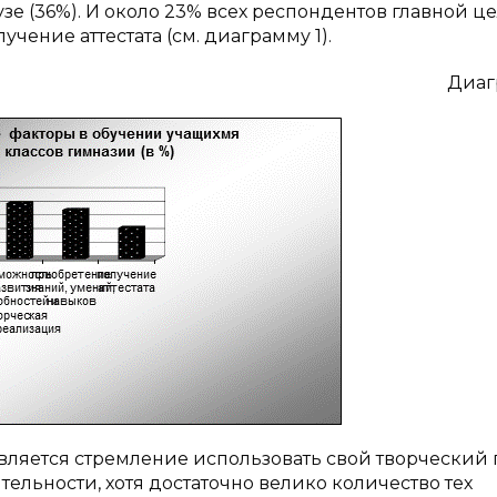
е (36%). И около 23% всех респон­дентов главной ц
чение аттестата (см. диаграмму 1).
Диаг
ляется стремление использовать свой творческий 
ельности, хотя достаточно велико количество тех