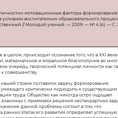
 и личностно-мотивационные факторы формирования
 условиях воспитательно-образовательного процес
ственный // Молодой ученый. — 2009. — № 4 (4). — С. 
в целом, проис­ходит осознание того, что в XXI веке
ал, материальное и моральное благополучие во мно
свою очередь, творче­ский потенциал личности как т
 к совершенству.
нашей стране по­ставили задачу формирования
, умеющего критически подходить к существующим
ации труда. Общество как никогда остро ощущает
х, знакомых с приемами решения нестандартных зад
ачение данной проблемы со­стоит в том, что
а ран­них этапах его развития определяет успешную