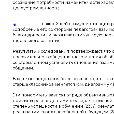
осознание потребности изменить черты характ
целе­устремленность;
важнейшей стимул мотивации развития
«одобрение его со стороны педагогов» взаимо
благодарности» и оказыва­ет стимулирующее 
творческого развития.
Результаты исследования подтверждают, что 
положительного общественного мне­ния об об
со стремлением установить отношения взаим
общении.
В ходе исследования было выявлено, что знач
старшеклассников меняется (см. диаграм­му 4)
Эти приоритеты зависят от ряда объективных
причины респондентами в беседах назывались
степень успешности в обучении (23%); результ
реализации своих способностей в будущем (28