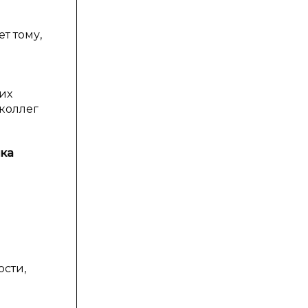
т тому,
их
коллег
шка
ости,