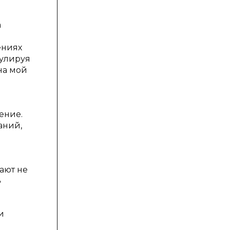
а
ениях
мулируя
на мой
ение.
аний,
ают не
»
и