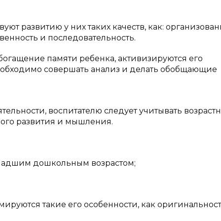
ют развитию у них таких качеств, как: организован
венность и последовательность.
богащение памяти ребенка, активизируются его
еобходимо совершать анализ и делать обобщающие
тельности, воспитателю следует учитывать возраст
кого развития и мышления.
младшим дошкольным возрастом;
ируются такие его особенности, как оригинальност