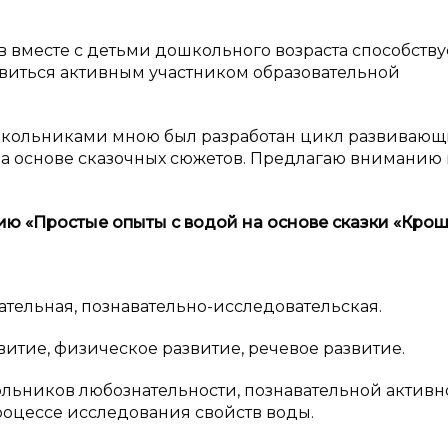
вместе с детьми дошкольного возраста способствуе
овиться активным участником образовательной
ошкольниками мною был разработан цикл развивающ
а основе сказочных сюжетов. Предлагаю вниманию 
тию «Простые опыты с
водой на основе сказки «Кро
тельная, познавательно-исследовательская.
итие, физическое развитие, речевое развитие.
льников любознательности, познавательной активн
оцессе исследования свойств воды.