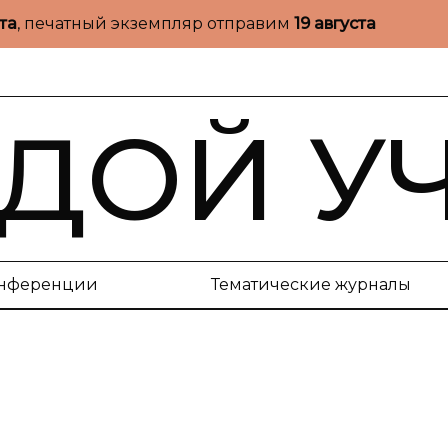
ста
, печатный экземпляр отправим
19 августа
ДОЙ У
нференции
Тематические журналы