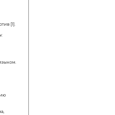
ив [1].
ы:
языком.
цию
а,