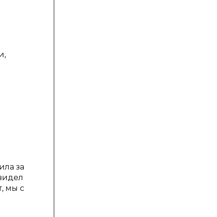
и,
ила за
увидел
, мы с