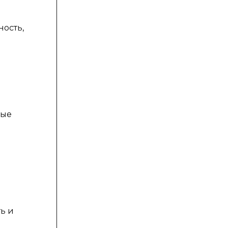
ность,
ные
ь и