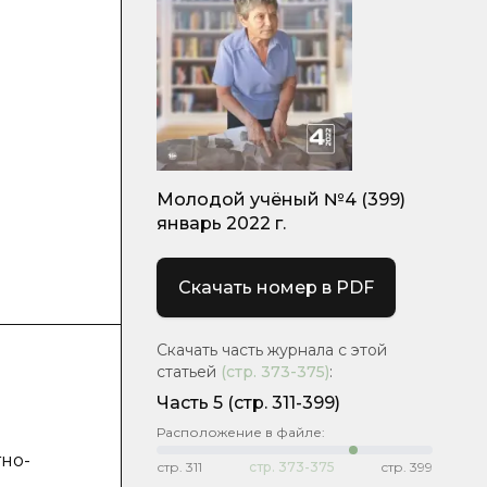
Молодой учёный №4 (399)
январь 2022 г.
Скачать номер в PDF
Скачать часть журнала с этой
статьей
(стр.
373-375
)
:
Часть 5
(стр. 311-399)
Расположение в файле:
тно-
стр.
311
стр.
373-375
стр.
399