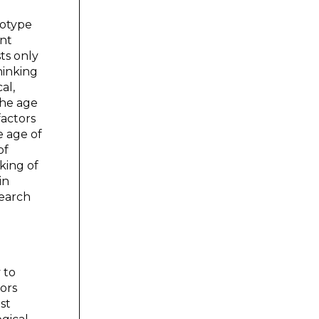
eotype
ent
ts only
hinking
al,
the age
factors
e age of
of
king of
in
search
 to
tors
st