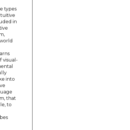
he types
tuitive
luded in
tive
m,
 world
earns
 visual-
mental
ully
ke into
ive
nguage
em, that
le, to
ibes