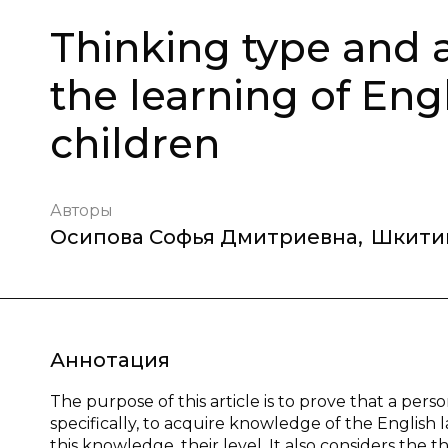
Thinking type and a
the learning of Eng
children
Авторы
Осипова Софья Дмитриевна
,
Шкитин
Аннотация
The purpose of this article is to prove that a perso
specifically, to acquire knowledge of the English 
this knowledge, their level. It also considers the t