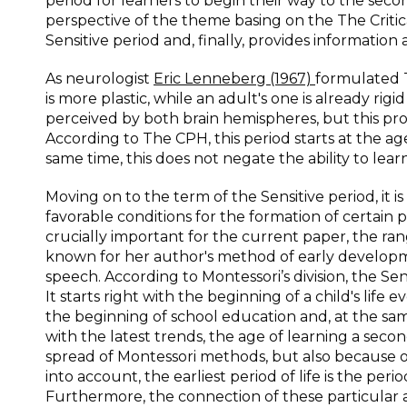
period for learners to begin their way to the seco
perspective of the theme basing on the The Critic
Sensitive period and, finally, provides information 
As neurologist
Eric Lenneberg (1967)
formulated Th
is more plastic, while an adult's one is already rig
perceived by both brain hemispheres, but this pr
According to The CPH, this period starts at the age
same time, this does not negate the ability to lear
Moving on to the term of the Sensitive period, it is
favorable conditions for the formation of certain p
crucially important for the current paper, the rang
known for her author's method of early developme
speech. According to Montessori’s division, the Se
It starts right with the beginning of a child's life e
the beginning of school education and, at the sa
with the latest trends, the age of learning a seco
spread of Montessori methods, but also because of 
into account, the earliest period of life is the per
Furthermore, the connection of these particular ag