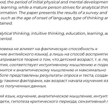
hood, the period of initial physical and mental developmen
learning, while a mature person strives for analytical thi
ation. The paper presents the results of a survey and a
such as the age of onset of language, type of thinking a
tained.
ytical thinking, intuitive thinking, education, learning, ad
period.
еловека не влияет на фактическую способность к
ние английского языка),
а
лишь на способ восприяти
тривается теория о том, что детский возраст, т. е. п
ития, соответствует интуитивному мышлению и подхо
ремится к аналитическому мышлению и максимально
те представлены результаты опроса и теста, созда
у такими факторами, как возраст начала изучения яз
из полученных данных.
ий язык, изучение, аналитическое мышление, интуи
дети, гипотеза критического периода, сензитивный 