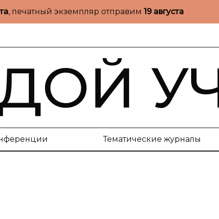
ста
, печатный экземпляр отправим
19 августа
ДОЙ У
нференции
Тематические журналы