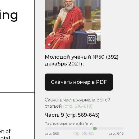
ing
Молодой учёный №50 (392)
декабрь 2021 г.
Скачать номер в PDF
Скачать часть журнала с этой
статьей
(стр.
616-619
)
:
Часть 9
(стр. 569-645)
Расположение в файле:
on of
стр.
569
стр.
616-619
стр.
645
ental