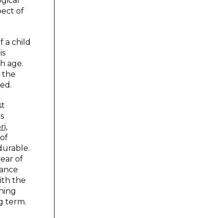
ogical
pect of
f a child
is
h age.
t the
med.
st
is
i,
of
durable.
year of
dance
ith the
thing
ng term.