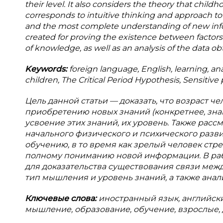
their level. It also considers the theory that child
corresponds to intuitive thinking and approach to 
and the most complete understanding of new inform
created for proving the existence between factors 
of knowledge, as well as an analysis of the data ob
Keywords:
foreign language, English, learning, anal
children, The Critical Period Hypothesis, Sensitive 
Цель данной статьи — доказать, что возраст ч
приобретению новых знаний (конкретнее, зна
усвоение этих знаний, их уровень. Также рассма
начального физического и психического разв
обучению, в то время как зрелый человек ст
полному пониманию новой информации. В рабо
для доказательства существования связи межд
тип мышления и уровень знаний, а также анал
Ключевые слова:
иностранный язык, английск
мышление, образование, обучение, взрослые, 