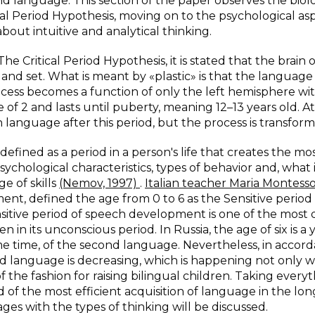
nd language. This section of the paper observes the biol
al Period Hypothesis, moving on to the psychological as
about intuitive and analytical thinking.
e Critical Period Hypothesis, it is stated that the brain o
id and set. What is meant by «plastic» is that the language 
ocess becomes a function of only the left hemisphere wit
 of 2 and lasts until puberty, meaning 12–13 years old. A
n language after this period, but the process is transfor
 defined as a period in a person's life that creates the mo
sychological characteristics, types of behavior and, what 
e of skills
(Nemov, 1997)
.
Italian teacher Maria Montessor
nt, defined the age from 0 to 6 as the Sensitive period 
nsitive period of speech development is one of the most 
ven in its unconscious period. In Russia, the age of six is a 
me time, of the second language. Nevertheless, in accor
nd language is decreasing, which is happening not only w
the fashion for raising bilingual children. Taking every
iod of the most efficient acquisition of language in the lo
es with the types of thinking will be discussed.