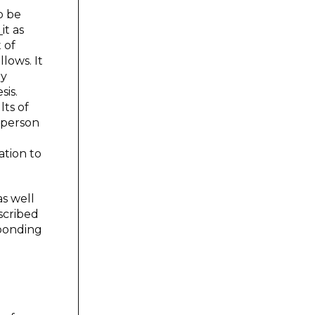
o be
s
it as
 of
llows. It
by
sis.
lts of
a person
h
ation to
as well
escribed
sponding