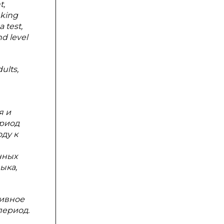
t,
nking
 test,
nd level
ults,
я и
ериод
ду к
нных
ыка,
тивное
период.