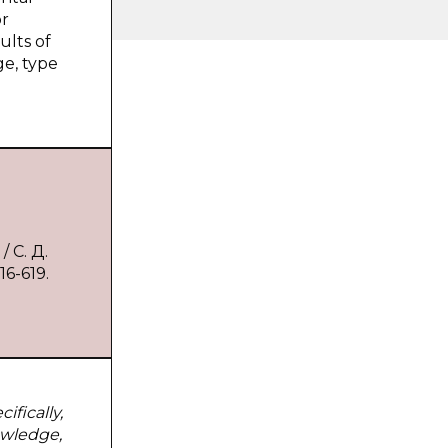
or
ults of
ge, type
/ С. Д.
6-619.
ifically,
owledge,