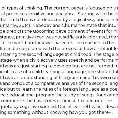
r of types of thinking. The current paper is focused on t
al processes: intuitive and analytical. Starting with the in
the truth that is not deduced by a logical way and is inc
humanov, 2014)
. Lebedev and Chumanov state that intui
ledge predicts the upcoming development of events for hi
instance, primitive man was not sufficiently informed, the
nd the world outlook was based on the reaction to the
 It can be correlated with the process of how an infant l
stering the second language at childhood. The stage of
he stage when a child actively uses speech and performs 
ynthesis are just starting to develop but are not formed f
specific case of a child learning a language, one should ta
yet have an understanding of the grammar of his own nat
ls and conduct a comparative analysis of the second la
oice but to learn the rules of a foreign language as a po
 their educational program the study of songs (for examp
 memorize the basic rules of times). To conclude the
 a quote by cognitive scientist Daniel Dennett which descr
nowing something without knowing how you got there»
.