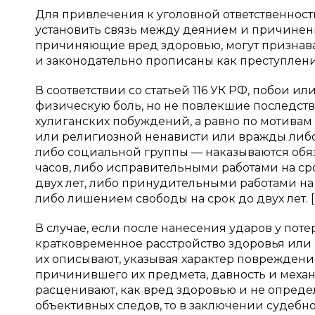
Для привлечения к уголовной ответственнос
установить связь между деянием и причинен
причиняющие вред здоровью, могут признава
и законодательно прописаны как преступлени
В соответствии со статьей 116 УК РФ, побои
физическую боль, но не повлекшие последстви
хулиганских побуждений, а равно по мотивам
или религиозной ненависти или вражды либо
либо социальной группы — наказываются обяз
часов, либо исправительными работами на ср
двух лет, либо принудительными работами на с
либо лишением свободы на срок до двух лет. [
В случае, если после нанесения ударов у п
кратковременное расстройство здоровья или 
их описывают, указывая характер повреждени
причинившего их предмета, давность и меха
расценивают, как вред здоровью и не определ
объективных следов, то в заключении судебн