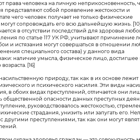
т права человека на личную неприкосновенность, ч
я представляют собой проявление жестокости и
ате чего человек получает не только физические
 могут сопровождать его всю дальнейшую жизнь. [10
чается в отсутствии последствий для здоровья любо
ления по статье 117 УК РФ, учитывают причинение л
ои и истязания могут совершаться в отношении лю
менения специального состава) у данного вида
аки: наличие умысла, физическое лицо, достигшее 
озраста. [16]
насильственную природу, так как в их основе лежит
физического и психического насилия. Эти виды нас
, в обоих видах преступлений, отличается они ли
ень общественной опасности данных преступных дея
ступление, руководствовалось жестокостью, стремл
ические страдания, унизить или запугать его. Нел
 с другими преступлениями, так как они могут являт
лений.
твом охрана здоровья граждан — это совокупность 