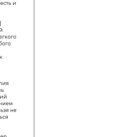
есть и
]
й
егкого
бого
к
илия
шь
ний
ением
ьзя не
ься
мер