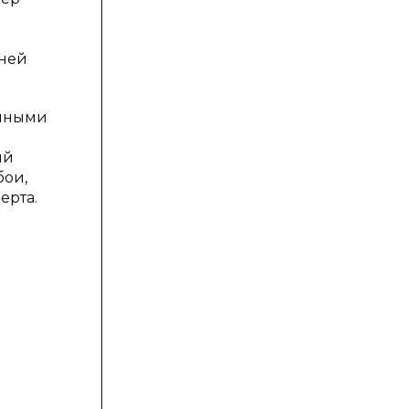
тней
 иными
ый
бои,
ерта.