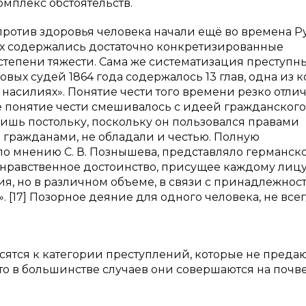
мплекс обстоятельств.
ротив здоровья человека начали ещё во времена Р
их содержались достаточно конкретизированные
тепени тяжести. Сама же систематизация преступн
вых судей 1864 года содержалось 13 глав, одна из 
 насилиях». Понятие чести того времени резко отли
ме понятие чести смешивалось с идеей гражданского
ишь постольку, поскольку он пользовался правами
 гражданами, не обладали и честью. Полную
по мнению С. В. Познышева, представляло германск
ь нравственное достоинство, присущее каждому лицу
ия, но в различном объеме, в связи с принадлежнос
 [17] Позорное деяние для одного человека, не все
осятся к категории преступлений, которые не преда
 что в большинстве случаев они совершаются на почв