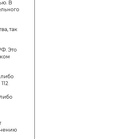
ью. В
ельного
ва, так
РФ. Это
аком
 либо
112
 либо
т
ечению