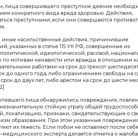
ти, лица совершившего преступное деяние необход
ием конкретного вида вреда здоровью. Действия,
ться преступными, если они совершаются противо
я.
 или иные насильственные действия, причинившие
й, указанных в статье 115 УК РФ, совершенные из
 политической, идеологической, расовой, национа
 по мотивам ненависти или вражды в отношении к
ательными работами на срок до трехсот шестидеся
ок до одного года, либо ограничением свободы на с
рок до двух лет, либо арестом на срок до шести ме
2]
отерпевшего лица обнаружились повреждения, повле
незначительную стойкую утрату общей трудоспособ
й, локализацию, признаки, свидетельствующие о св
низм образования. При этом указанные повреждени
яют их тяжесть. Если побои не оставляют после себ
о-медицинского эксперта делается отметка о жалоба