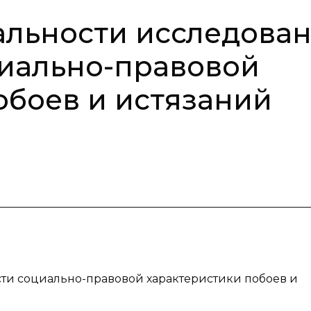
уальности исследова
циально-правовой
обоев и истязаний
ости социально-правовой характеристики побоев и