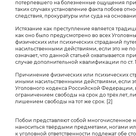
потерпевшего на болезненные ощущения при 
таких случаях установление факта побоев от
следствия, прокуратуры или суда на основани
Истязание как преступление является традиц
как оно было предусмотрено во всех Уголовн
физических или психических страданий путе
насильственными действиями, если это не повле
означает, что данной статьей охватывается п
случае дополнительной квалификации по ст. 11
Причинение физических или психических стр
иными насильственными действиями, если это н
Уголовного кодекса Российской Федерации, в 
ограничением свободы на срок до трёх лет, л
лишением свободы на тот же срок. [2]
Побои представляют собой многочисленное на
наноситься твёрдыми предметами, ногами ил
к уголовной ответственности подлежат обе ст