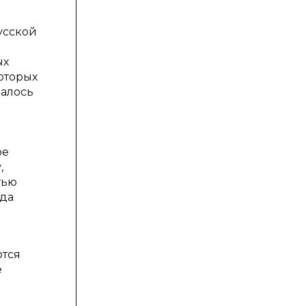
усской
ых
которых
чалось
ое
,
тью
гда
ются
е