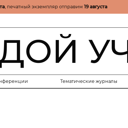
ста
, печатный экземпляр отправим
19 августа
ДОЙ У
нференции
Тематические журналы