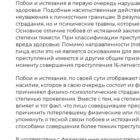
Побои и истязания в первую очередь нарушаю
здоровье. Подобные насильственные действи
неуважения к личностным границам. В результ
страдания, но и психические травмы, которые
Основное отличие побоев от истязаний заклю
степени тяжести. При классификации преступ
вреда здоровью. Помимо направленности (поб
лица, если это не является основанием для в
преступлений имеются и другие общие призн
моменту совершения преступления 16-летнего в
Побои и истязания, по своей сути отображают 
насилие, которое в свою очередь состоит из 
причиняют физико-психологические страдания
степенью проявления. Вместе с тем, на степ
влияет и тот факт, что лицо совершившее пре
причинить потерпевшему физические или псих
упомянуть о тесной связи побоев и истязаний
способами совершения более тяжких преступ
В соответствии с федеральным законодательс