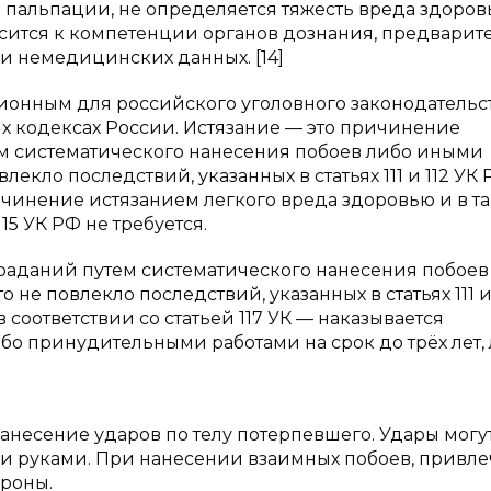
пальпации, не определяется тяжесть вреда здоров
носится к компетенции органов дознания, предварит
и немедицинских данных. [14]
ионным для российского уголовного законодательст
ых кодексах России. Истязание — это причинение
м систематического нанесения побоев либо иными
кло последствий, указанных в статьях 111 и 112 УК 
ричинение истязанием легкого вреда здоровью и в т
5 УК РФ не требуется.
аданий путем систематического нанесения побоев
е повлекло последствий, указанных в статьях 111 и 
соответствии со статьей 117 УК — наказывается
ибо принудительными работами на срок до трёх лет,
несение ударов по телу потерпевшего. Удары могу
и руками. При нанесении взаимных побоев, привл
ороны.