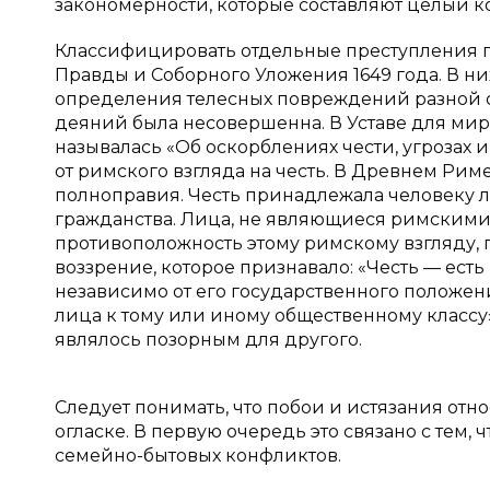
закономерности, которые составляют целый ко
Классифицировать отдельные преступления п
Правды и Соборного Уложения 1649 года. В н
определения телесных повреждений разной с
деяний была несовершенна. В Уставе для миро
называлась «Об оскорблениях чести, угрозах и
от римского взгляда на честь. В Древнем Ри
полноправия. Честь принадлежала человеку л
гражданства. Лица, не являющиеся римскими
противоположность этому римскому взгляду, 
воззрение, которое признавало: «Честь — ест
независимо от его государственного положен
лица к тому или иному общественному классу».
являлось позорным для другого.
Следует понимать, что побои и истязания отн
огласке. В первую очередь это связано с тем,
семейно-бытовых конфликтов.