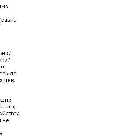
имо
правно
льной
акой-
ти
рок до
сяцев,
кшие
ности,
ойствах
я не
я
х