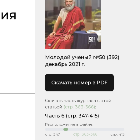
ния
Молодой учёный №50 (392)
декабрь 2021 г.
Скачать номер в PDF
Скачать часть журнала с этой
статьей
(стр.
363-366
)
:
Часть 6
(стр. 347-415)
Расположение в файле:
стр.
347
стр.
363-366
стр.
415