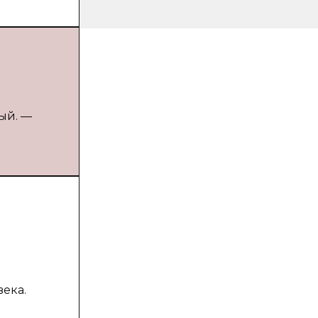
ный. —
ека.