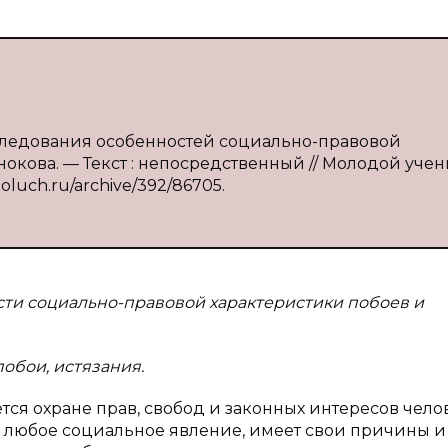
исследования особенностей социально-правовой
снокова. — Текст : непосредственный // Молодой уче
moluch.ru/archive/392/86705.
сти социально-правовой характеристики побоев и
побои, истязания.
ся охране прав, свобод и законных интересов челов
 любое социальное явление, имеет свои причины и