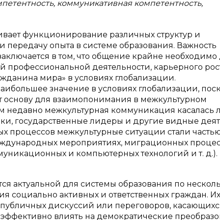
мпетентность, коммуникативная компетентность,
вает функционирование различных структур и
и передачу опыта в системе образования. Важность
аключается в том, что общение крайне необходимо
й профессиональной деятельности, карьерного рос
ажданина мира» в условиях глобализации.
аибольшее значение в условиях глобализации, пос
ет основу для взаимопонимания в межкультурном
сем недавно межкультурная коммуникация касалась
ики, государственные лидеры и другие видные деят
ых процессов межкультурные ситуации стали часть
ждународных мероприятиях, миграционных процес
никационных и компьютерных технологий и т. д.).
ся актуальной для системы образования по нескол
ия социально активных и ответственных граждан. И
я публичных дискуссий или переговоров, касающихс
 эффективно влиять на демократические преобраз