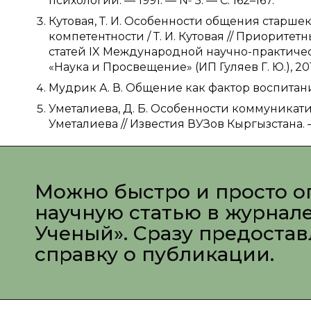
психологии. — 1991. — № 5. — С. 162–167.
Кутовая, Т. И. Особенности общения старш
компетентности / Т. И. Кутовая // Приорите
статей IX Международной научно-практическ
«Наука и Просвещение» (ИП Гуляев Г. Ю.), 2019
Мудрик А. В. Общение как фактор воспитания
Уметалиева, Д. Б. Особенности коммуникати
Уметалиева // Известия ВУЗов Кыргызстана. — 2
Можно быстро и просто о
научную статью в журнал
Ученый». Сразу предоста
справку о публикации.