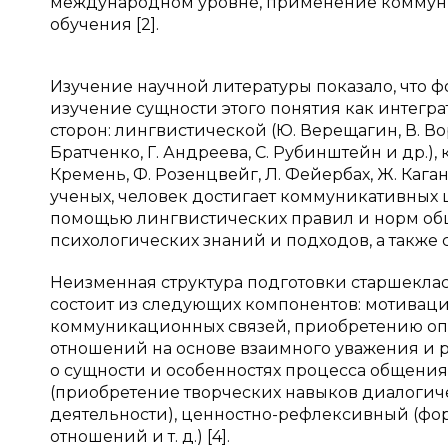
международном уровне, применение коммун
обучения [2].
Изучение научной литературы показало, что
изучение сущности этого понятия как интегр
сторон: лингвистической (Ю. Верещагин, В. Вор
Братченко, Г. Андреева, С. Рубинштейн и др.),
Кремень, Ф. Розенцвейг, Л. Фейербах, Ж. Каган
ученых, человек достигает коммуникативных
помощью лингвистических правил и норм об
психологических знаний и подходов, а также 
Неизменная структура подготовки старшеклассн
состоит из следующих компонентов: мотива
коммуникационных связей, приобретению оп
отношений на основе взаимного уважения и р
о сущности и особенностях процесса общения
(приобретение творческих навыков диалогич
деятельности), ценностно-рефлексивный (фо
отношений и т. д.) [4].