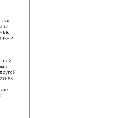
еных
изни
мье,
енку и
стной
тами
 другой
ловиях
и
ские
а