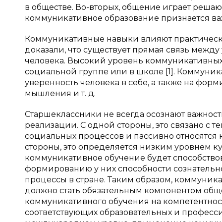
в обществе. Во-вторых, общение играет решаю
коммуникативное образование признается ва
Коммуникативные навыки влияют практически
доказали, что существует прямая связь межд
человека. Высокий уровень коммуникативных
социальной группе или в школе [1]. Коммуни
уверенность человека в себе, а также на фор
мышления и т. д.
Старшеклассники не всегда осознают важност
реализации. С одной стороны, это связано с т
социальных процессов и пассивно относятся 
стороны, это определяется низким уровнем к
коммуникативное обучение будет способство
формированию у них способности сознательно
процессы в стране. Таким образом, коммуник
должно стать обязательным компонентом общ
коммуникативного обучения на компетентно
соответствующих образовательных и професс