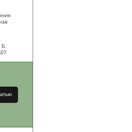
орник
за:
 Б.
57.
татью