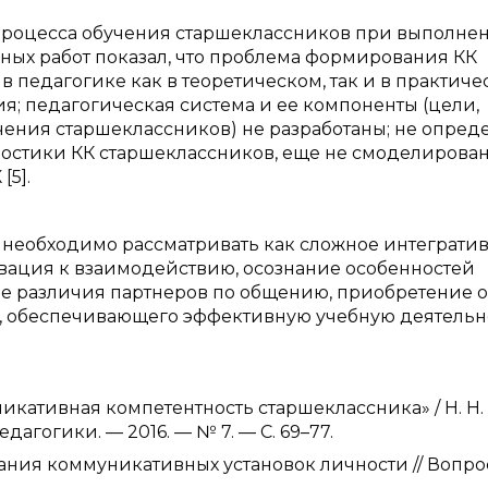
процесса обучения старшеклассников при выполне
чных работ показал, что проблема формирования КК
 педагогике как в теоретическом, так и в практич
я; педагогическая система и ее компоненты (цели,
ения старшеклассников) не разработаны; не опред
ностики КК старшеклассников, еще не смоделирова
[5].
 необходимо рассматривать как сложное интеграти
ивация к взаимодействию, осознание особенностей
ые различия партнеров по общению, приобретение 
, обеспечивающего эффективную учебную деятельно
икативная компетентность старшеклассника» / Н. Н.
гогики. — 2016. — № 7. — С. 69–77.
ования коммуникативных установок личности // Вопр