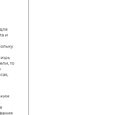
 для
та и
кольку
 лишь
ели, то
ю
сах,
ьким
х
я
ования