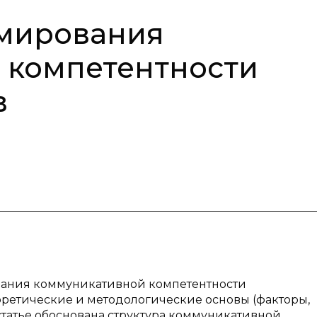
мирования
 компетентности
в
вания коммуникативной компетентности
оретические и методологические основы (факторы,
статье обоснована структура коммуникативной