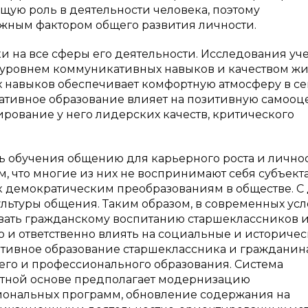
щую роль в деятельности человека, поэтому
жным фактором общего развития личности.
 на все сферы его деятельности. Исследования уч
у уровнем коммуникативных навыков и качеством ж
 навыков обеспечивает комфортную атмосферу в се
кативное образование влияет на позитивную самооц
мирование у него лидерских качеств, критического
ь обучения общению для карьерного роста и лично
ем, что многие из них не воспринимают себя субъек
к демократическим преобразованиям в обществе. С
ультуры общения. Таким образом, в современных ус
вать гражданскому воспитанию старшеклассников 
 и ответственно влиять на социальные и историче
ативное образование старшеклассника и гражданин
его и профессионального образования. Система
стной основе предполагает модернизацию
иональных программ, обновление содержания на