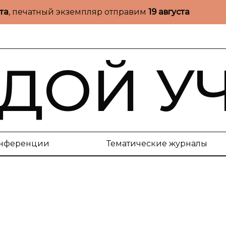
ста
, печатный экземпляр отправим
19 августа
ДОЙ У
нференции
Тематические журналы