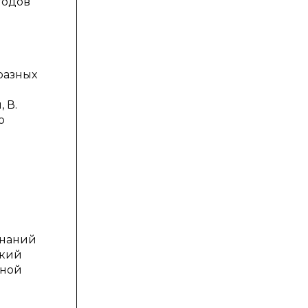
тодов
разных
 В.
ю
)
знаний
ский
ьной