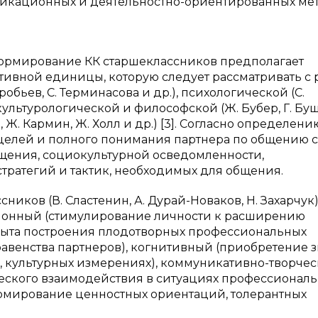
икационных и деятельностно-ориентированных ме
 формирование КК старшеклассников предполагает
ативной единицы, которую следует рассматривать с 
обьев, С. Терминасова и др.), психологической (С.
 культурологической и философской (Ж. Бубер, Г. Буш,
, Ж. Кармин, Ж. Холл и др.) [3]. Согласно определени
 целей и полного понимания партнера по общению с
щения, социокультурной осведомленности,
стратегий и тактик, необходимых для общения.
иков (В. Сластенин, А. Дурай-Новаков, Н. Захарчук
ционный (стимулирование личности к расширению
ыта построения плодотворных профессиональных
авенства партнеров), когнитивный (приобретение 
, культурных измерениях), коммуникативно-творче
еского взаимодействия в ситуациях профессионал
рмирование ценностных ориентаций, толерантных