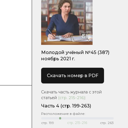
Молодой учёный №45 (387)
ноябрь 2021 г.
Скачать номер в PDF
Скачать часть журнала с этой
статьей
(стр.
215-216
)
:
Часть 4
(стр. 199-263)
Расположение в файле:
стр.
199
стр.
215-216
стр.
263