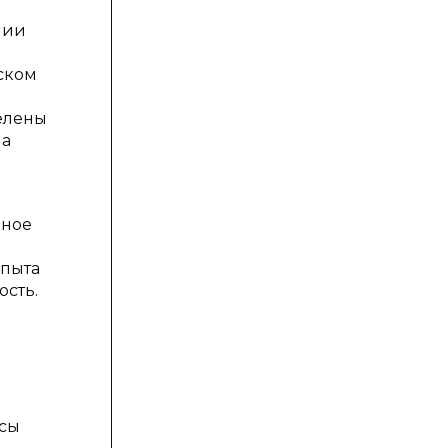
нии
еском
елены
на
вное
опыта
сть.
осы