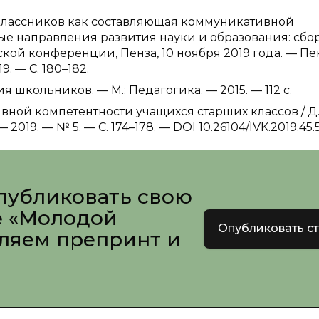
еклассников как составляющая коммуникативной
тные направления развития науки и образования: сб
ой конференции, Пенза, 10 ноября 2019 года. — Пен
. — С. 180–182.
 школьников. — М.: Педагогика. — 2015. — 112 с.
вной компетентности учащихся старших классов / Д.
019. — № 5. — С. 174–178. — DOI 10.26104/IVK.2019.45.5
публиковать свою
е «Молодой
Опубликовать с
вляем препринт и