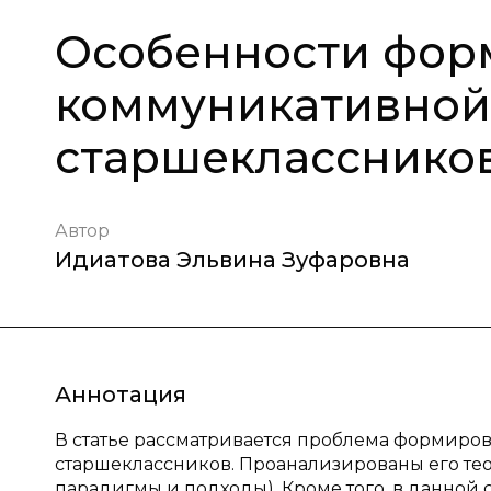
Особенности фор
коммуникативной
старшекласснико
Автор
Идиатова Эльвина Зуфаровна
Аннотация
В статье рассматривается проблема формиро
старшеклассников. Проанализированы его те
парадигмы и подходы). Кроме того, в данной 